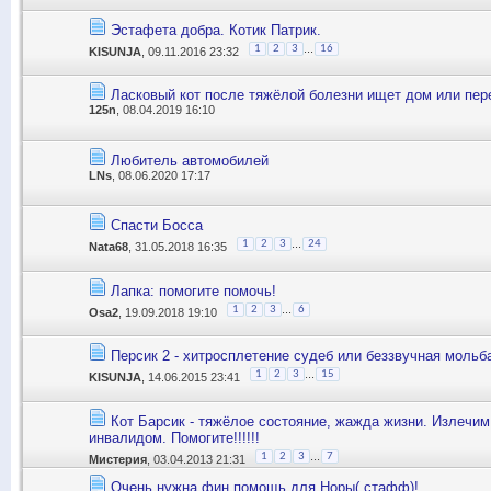
Эстафета добра. Котик Патрик.
...
1
2
3
16
KISUNJA
, 09.11.2016 23:32
Ласковый кот после тяжёлой болезни ищет дом или пе
125n
, 08.04.2019 16:10
Любитель автомобилей
LNs
, 08.06.2020 17:17
Спасти Босса
...
1
2
3
24
Nata68
, 31.05.2018 16:35
Лапка: помогите помочь!
...
1
2
3
6
Osa2
, 19.09.2018 19:10
Персик 2 - хитросплетение судеб или беззвучная мольб
...
1
2
3
15
KISUNJA
, 14.06.2015 23:41
Кот Барсик - тяжёлое состояние, жажда жизни. Излечим
инвалидом. Помогите!!!!!!
...
1
2
3
7
Мистерия
, 03.04.2013 21:31
Очень нужна фин.помощь для Норы( стафф)!