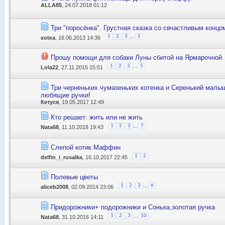
ALLA85
, 24.07.2018 01:12
Три "поросёнка". Грустная сказка со свчастливым концо
...
1
2
3
5
коtка
, 16.06.2013 14:36
Прошу помощи для собаки Луны сбитой на Ярмарочной
...
1
2
3
5
Lola22
, 27.11.2015 15:51
Три черненьких чумазеньких котенка и Серенький малыш
любящие ручки!
Кетуся
, 19.05.2017 12:49
Кто решает: жить или не жить
...
1
2
3
7
Nata68
, 11.10.2018 19:43
Слепой котик Маффин
1
2
delfin_i_rusalka
, 16.10.2017 22:45
Полевые цветы
...
1
2
3
6
aliceb2008
, 02.09.2014 23:06
Придорожники+ подорожники и Сонька,золотая ручка
...
1
2
3
10
Nata68
, 31.10.2016 14:11