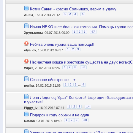
Котик Санни - красно Солнышко, верим в удачу!
...
1
2
3
5
ALEO
, 15.04.2014 21:12
Ирина NEKO и ее большая компания. Помощь нужна все
...
1
2
3
47
Хрусталева
, 09.07.2016 00:09
Ребята,очень нужна ваша помощь!!!
1
2
3
olya_ok
, 15.08.2012 09:37
Несчастная кошка и жестокие существа на двух ногах(С
...
1
2
3
53
Wiper
, 25.02.2013 18:26
Сезонное обострение... +
...
1
2
3
4
norika
, 14.02.2015 21:06
Леня-Леденец,"брат" Конфеты! Еще один бывшедомашни
и участия!
...
1
2
3
14
Piggy_lv
, 16.09.2012 07:44
Подарок к году собаки и не один
...
1
2
3
28
Nata68
, 03.01.2018 18:49
Хлещет дождь за окном, холодно и 13-е число...я не ве