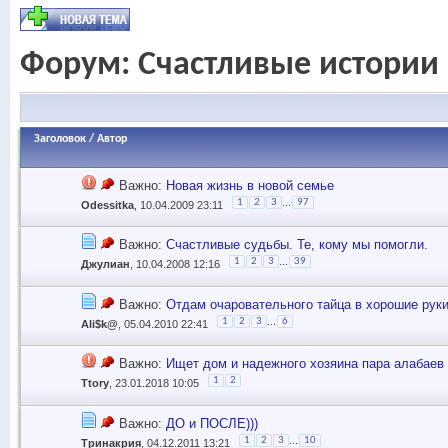
Форум:
Счастливые истории
Заголовок
/
Автор
Важно:
Новая жизнь в новой семье
...
1
2
3
97
Odessitka
, 10.04.2009 23:11
Важно:
Счастливые судьбы. Те, кому мы помогли.
...
1
2
3
39
Джулиан
, 10.04.2008 12:16
Важно:
Отдам очаровательного тайца в хорошие рук
...
1
2
3
6
Ali$k@
, 05.04.2010 22:41
Важно:
Ищет дом и надежного хозяина пара алабаев
1
2
Ttory
, 23.01.2018 10:05
Важно:
ДО и ПОСЛЕ)))
...
1
2
3
10
Тринакрия
, 04.12.2011 13:21