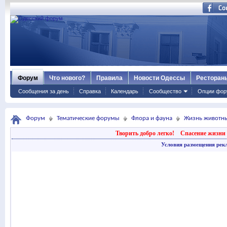
Форум
Что нового?
Правила
Новости Одессы
Ресторан
Сообщения за день
Справка
Календарь
Сообщество
Опции фор
Форум
Тематические форумы
Флора и фауна
Жизнь животн
Творить добро легко!
Спасение жизни 
Условия размещения рек