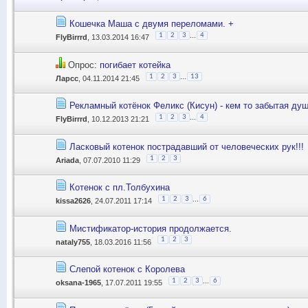
Кошечка Маша с двумя переломами. +
...
1
2
3
4
FlyBirrrd
, 13.03.2014 16:47
Опрос:
погибает котейка
...
1
2
3
13
Ларсс
, 04.11.2014 21:45
Рекламный котёнок Феликс (Кисун) - кем то забытая душ
...
1
2
3
4
FlyBirrrd
, 10.12.2013 21:21
Ласковый котенок пострадавший от человеческих рук!!!
1
2
3
Ariada
, 07.07.2010 11:29
Котенок с пл.Толбухина
...
1
2
3
6
kissa2626
, 24.07.2011 17:14
Мистификатор-история продолжается.
1
2
3
nataly755
, 18.03.2016 11:56
Слепой котенок с Королева
...
1
2
3
6
oksana-1965
, 17.07.2011 19:55