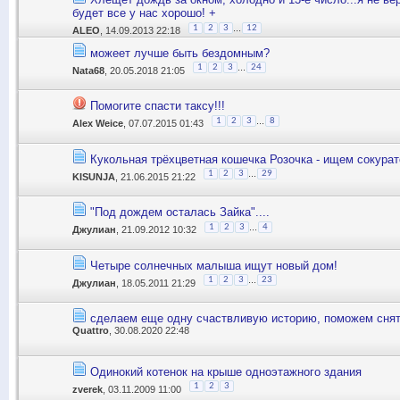
будет все у нас хорошо! +
...
1
2
3
12
ALEO
, 14.09.2013 22:18
можеет лучше быть бездомным?
...
1
2
3
24
Nata68
, 20.05.2018 21:05
Помогите спасти таксу!!!
...
1
2
3
8
Alex Weice
, 07.07.2015 01:43
Кукольная трёхцветная кошечка Розочка - ищем сокурат
...
1
2
3
29
KISUNJA
, 21.06.2015 21:22
"Под дождем осталась Зайка"....
...
1
2
3
4
Джулиан
, 21.09.2012 10:32
Четыре солнечных малыша ищут новый дом!
...
1
2
3
23
Джулиан
, 18.05.2011 21:29
сделаем еще одну счаствливую историю, поможем снять
Quattro
, 30.08.2020 22:48
Одинокий котенок на крыше одноэтажного здания
1
2
3
zverek
, 03.11.2009 11:00