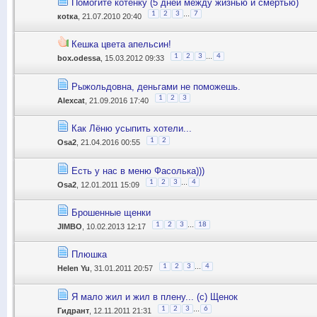
Помогите котёнку (5 дней между жизнью и смертью)
...
1
2
3
7
коtка
, 21.07.2010 20:40
Кешка цвета апельсин!
...
1
2
3
4
box.odessa
, 15.03.2012 09:33
Рыжольдовна, деньгами не поможешь.
1
2
3
Alexcat
, 21.09.2016 17:40
Как Лёню усыпить хотели...
1
2
Osa2
, 21.04.2016 00:55
Есть у нас в меню Фасолька)))
...
1
2
3
4
Osa2
, 12.01.2011 15:09
Брошенные щенки
...
1
2
3
18
JIMBO
, 10.02.2013 12:17
Плюшка
...
1
2
3
4
Helen Yu
, 31.01.2011 20:57
Я мало жил и жил в плену... (с) Щенок
...
1
2
3
6
Гидрант
, 12.11.2011 21:31