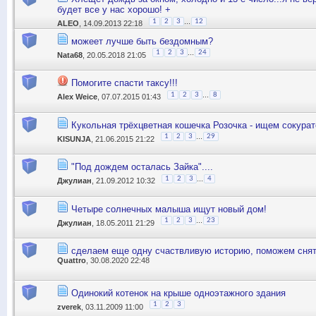
будет все у нас хорошо! +
...
1
2
3
12
ALEO
, 14.09.2013 22:18
можеет лучше быть бездомным?
...
1
2
3
24
Nata68
, 20.05.2018 21:05
Помогите спасти таксу!!!
...
1
2
3
8
Alex Weice
, 07.07.2015 01:43
Кукольная трёхцветная кошечка Розочка - ищем сокурат
...
1
2
3
29
KISUNJA
, 21.06.2015 21:22
"Под дождем осталась Зайка"....
...
1
2
3
4
Джулиан
, 21.09.2012 10:32
Четыре солнечных малыша ищут новый дом!
...
1
2
3
23
Джулиан
, 18.05.2011 21:29
сделаем еще одну счаствливую историю, поможем снять
Quattro
, 30.08.2020 22:48
Одинокий котенок на крыше одноэтажного здания
1
2
3
zverek
, 03.11.2009 11:00