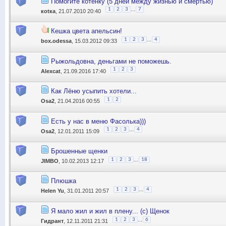
Помогите котёнку (5 дней между жизнью и смертью)
...
1
2
3
7
коtка
, 21.07.2010 20:40
Кешка цвета апельсин!
...
1
2
3
4
box.odessa
, 15.03.2012 09:33
Рыжольдовна, деньгами не поможешь.
1
2
3
Alexcat
, 21.09.2016 17:40
Как Лёню усыпить хотели...
1
2
Osa2
, 21.04.2016 00:55
Есть у нас в меню Фасолька)))
...
1
2
3
4
Osa2
, 12.01.2011 15:09
Брошенные щенки
...
1
2
3
18
JIMBO
, 10.02.2013 12:17
Плюшка
...
1
2
3
4
Helen Yu
, 31.01.2011 20:57
Я мало жил и жил в плену... (с) Щенок
...
1
2
3
6
Гидрант
, 12.11.2011 21:31