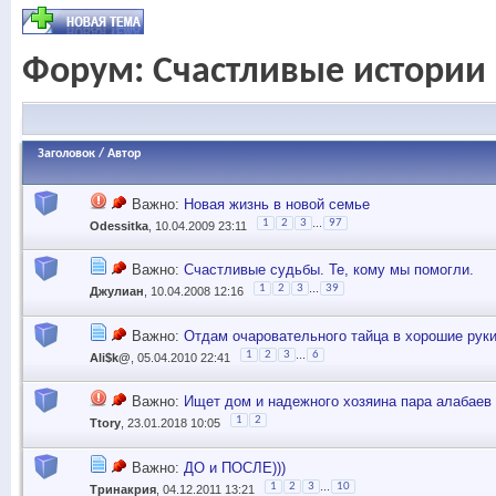
Форум:
Счастливые истории
Заголовок
/
Автор
Важно:
Новая жизнь в новой семье
...
1
2
3
97
Odessitka
, 10.04.2009 23:11
Важно:
Счастливые судьбы. Те, кому мы помогли.
...
1
2
3
39
Джулиан
, 10.04.2008 12:16
Важно:
Отдам очаровательного тайца в хорошие рук
...
1
2
3
6
Ali$k@
, 05.04.2010 22:41
Важно:
Ищет дом и надежного хозяина пара алабаев
1
2
Ttory
, 23.01.2018 10:05
Важно:
ДО и ПОСЛЕ)))
...
1
2
3
10
Тринакрия
, 04.12.2011 13:21