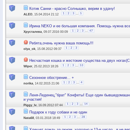
Котик Санни - красно Солнышко, верим в удачу!
...
1
2
3
5
ALEO
, 15.04.2014 21:12
Ирина NEKO и ее большая компания. Помощь нужна все
...
1
2
3
47
Хрусталева
, 09.07.2016 00:09
Ребята,очень нужна ваша помощь!!!
1
2
3
olya_ok
, 15.08.2012 09:37
Несчастная кошка и жестокие существа на двух ногах(С
...
1
2
3
53
Wiper
, 25.02.2013 18:26
Сезонное обострение... +
...
1
2
3
4
norika
, 14.02.2015 21:06
Леня-Леденец,"брат" Конфеты! Еще один бывшедомашни
и участия!
...
1
2
3
14
Piggy_lv
, 16.09.2012 07:44
Подарок к году собаки и не один
...
1
2
3
28
Nata68
, 03.01.2018 18:49
Хлещет дождь за окном, холодно и 13-е число...я не ве