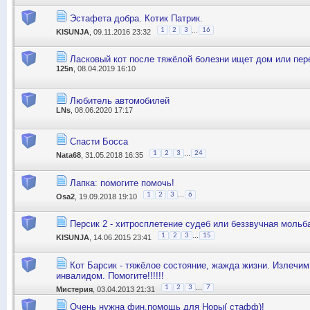
Эстафета добра. Котик Патрик.
...
1
2
3
16
KISUNJA
, 09.11.2016 23:32
Ласковый кот после тяжёлой болезни ищет дом или пе
125n
, 08.04.2019 16:10
Любитель автомобилей
LNs
, 08.06.2020 17:17
Спасти Босса
...
1
2
3
24
Nata68
, 31.05.2018 16:35
Лапка: помогите помочь!
...
1
2
3
6
Osa2
, 19.09.2018 19:10
Персик 2 - хитросплетение судеб или беззвучная мольб
...
1
2
3
15
KISUNJA
, 14.06.2015 23:41
Кот Барсик - тяжёлое состояние, жажда жизни. Излечим
инвалидом. Помогите!!!!!!
...
1
2
3
7
Мистерия
, 03.04.2013 21:31
Очень нужна фин.помощь для Норы( стафф)!