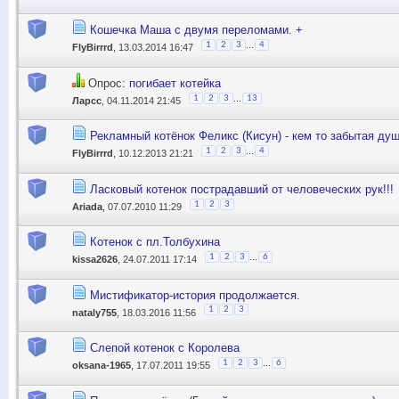
Кошечка Маша с двумя переломами. +
...
1
2
3
4
FlyBirrrd
, 13.03.2014 16:47
Опрос:
погибает котейка
...
1
2
3
13
Ларсс
, 04.11.2014 21:45
Рекламный котёнок Феликс (Кисун) - кем то забытая душ
...
1
2
3
4
FlyBirrrd
, 10.12.2013 21:21
Ласковый котенок пострадавший от человеческих рук!!!
1
2
3
Ariada
, 07.07.2010 11:29
Котенок с пл.Толбухина
...
1
2
3
6
kissa2626
, 24.07.2011 17:14
Мистификатор-история продолжается.
1
2
3
nataly755
, 18.03.2016 11:56
Слепой котенок с Королева
...
1
2
3
6
oksana-1965
, 17.07.2011 19:55