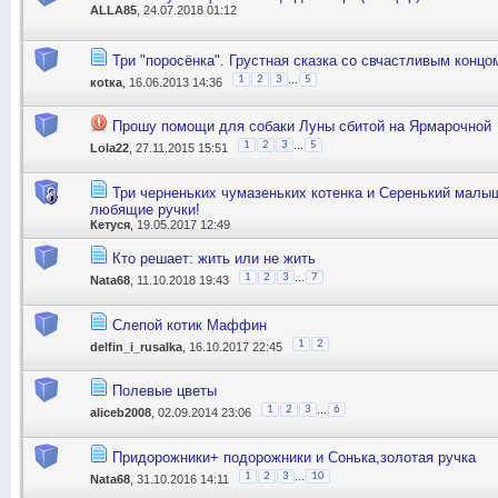
ALLA85
, 24.07.2018 01:12
Три "поросёнка". Грустная сказка со свчастливым концо
...
1
2
3
5
коtка
, 16.06.2013 14:36
Прошу помощи для собаки Луны сбитой на Ярмарочной
...
1
2
3
5
Lola22
, 27.11.2015 15:51
Три черненьких чумазеньких котенка и Серенький малыш
любящие ручки!
Кетуся
, 19.05.2017 12:49
Кто решает: жить или не жить
...
1
2
3
7
Nata68
, 11.10.2018 19:43
Слепой котик Маффин
1
2
delfin_i_rusalka
, 16.10.2017 22:45
Полевые цветы
...
1
2
3
6
aliceb2008
, 02.09.2014 23:06
Придорожники+ подорожники и Сонька,золотая ручка
...
1
2
3
10
Nata68
, 31.10.2016 14:11