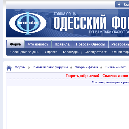
Форум
Что нового?
Правила
Новости Одессы
Ресторан
Сообщения за день
Справка
Календарь
Сообщество
Опции фор
Форум
Тематические форумы
Флора и фауна
Жизнь животн
Творить добро легко!
Спасение жизни 
Условия размещения рек