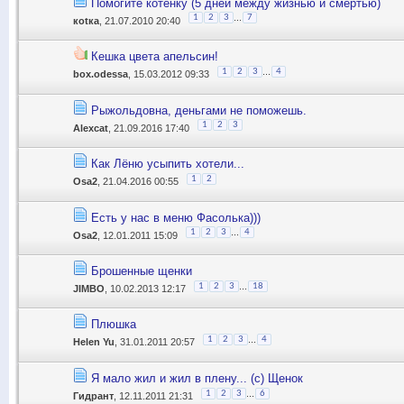
Помогите котёнку (5 дней между жизнью и смертью)
...
1
2
3
7
коtка
, 21.07.2010 20:40
Кешка цвета апельсин!
...
1
2
3
4
box.odessa
, 15.03.2012 09:33
Рыжольдовна, деньгами не поможешь.
1
2
3
Alexcat
, 21.09.2016 17:40
Как Лёню усыпить хотели...
1
2
Osa2
, 21.04.2016 00:55
Есть у нас в меню Фасолька)))
...
1
2
3
4
Osa2
, 12.01.2011 15:09
Брошенные щенки
...
1
2
3
18
JIMBO
, 10.02.2013 12:17
Плюшка
...
1
2
3
4
Helen Yu
, 31.01.2011 20:57
Я мало жил и жил в плену... (с) Щенок
...
1
2
3
6
Гидрант
, 12.11.2011 21:31