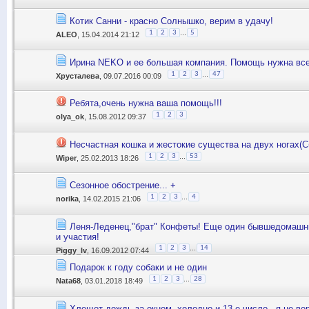
Котик Санни - красно Солнышко, верим в удачу!
...
1
2
3
5
ALEO
, 15.04.2014 21:12
Ирина NEKO и ее большая компания. Помощь нужна все
...
1
2
3
47
Хрусталева
, 09.07.2016 00:09
Ребята,очень нужна ваша помощь!!!
1
2
3
olya_ok
, 15.08.2012 09:37
Несчастная кошка и жестокие существа на двух ногах(С
...
1
2
3
53
Wiper
, 25.02.2013 18:26
Сезонное обострение... +
...
1
2
3
4
norika
, 14.02.2015 21:06
Леня-Леденец,"брат" Конфеты! Еще один бывшедомашни
и участия!
...
1
2
3
14
Piggy_lv
, 16.09.2012 07:44
Подарок к году собаки и не один
...
1
2
3
28
Nata68
, 03.01.2018 18:49
Хлещет дождь за окном, холодно и 13-е число...я не ве