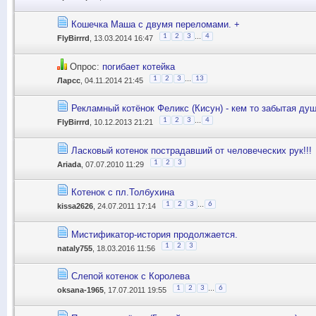
Кошечка Маша с двумя переломами. +
...
1
2
3
4
FlyBirrrd
, 13.03.2014 16:47
Опрос:
погибает котейка
...
1
2
3
13
Ларсс
, 04.11.2014 21:45
Рекламный котёнок Феликс (Кисун) - кем то забытая душ
...
1
2
3
4
FlyBirrrd
, 10.12.2013 21:21
Ласковый котенок пострадавший от человеческих рук!!!
1
2
3
Ariada
, 07.07.2010 11:29
Котенок с пл.Толбухина
...
1
2
3
6
kissa2626
, 24.07.2011 17:14
Мистификатор-история продолжается.
1
2
3
nataly755
, 18.03.2016 11:56
Слепой котенок с Королева
...
1
2
3
6
oksana-1965
, 17.07.2011 19:55