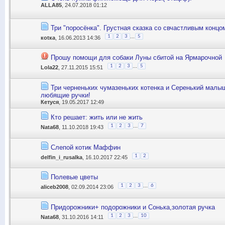
ALLA85
, 24.07.2018 01:12
Три "поросёнка". Грустная сказка со свчастливым концо
...
1
2
3
5
коtка
, 16.06.2013 14:36
Прошу помощи для собаки Луны сбитой на Ярмарочной
...
1
2
3
5
Lola22
, 27.11.2015 15:51
Три черненьких чумазеньких котенка и Серенький малыш
любящие ручки!
Кетуся
, 19.05.2017 12:49
Кто решает: жить или не жить
...
1
2
3
7
Nata68
, 11.10.2018 19:43
Слепой котик Маффин
1
2
delfin_i_rusalka
, 16.10.2017 22:45
Полевые цветы
...
1
2
3
6
aliceb2008
, 02.09.2014 23:06
Придорожники+ подорожники и Сонька,золотая ручка
...
1
2
3
10
Nata68
, 31.10.2016 14:11