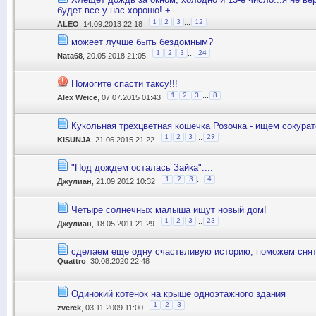
будет все у нас хорошо! +
...
1
2
3
12
ALEO
, 14.09.2013 22:18
можеет лучше быть бездомным?
...
1
2
3
24
Nata68
, 20.05.2018 21:05
Помогите спасти таксу!!!
...
1
2
3
8
Alex Weice
, 07.07.2015 01:43
Кукольная трёхцветная кошечка Розочка - ищем сокурат
...
1
2
3
29
KISUNJA
, 21.06.2015 21:22
"Под дождем осталась Зайка"....
...
1
2
3
4
Джулиан
, 21.09.2012 10:32
Четыре солнечных малыша ищут новый дом!
...
1
2
3
23
Джулиан
, 18.05.2011 21:29
сделаем еще одну счаствливую историю, поможем снять
Quattro
, 30.08.2020 22:48
Одинокий котенок на крыше одноэтажного здания
1
2
3
zverek
, 03.11.2009 11:00