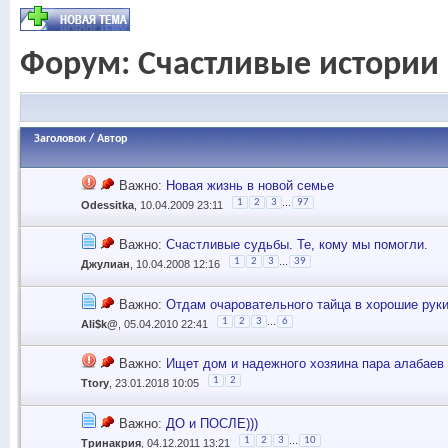
Форум:
Счастливые истории
Заголовок
/
Автор
Важно:
Новая жизнь в новой семье
...
1
2
3
97
Odessitka
, 10.04.2009 23:11
Важно:
Счастливые судьбы. Те, кому мы помогли.
...
1
2
3
39
Джулиан
, 10.04.2008 12:16
Важно:
Отдам очаровательного тайца в хорошие рук
...
1
2
3
6
Ali$k@
, 05.04.2010 22:41
Важно:
Ищет дом и надежного хозяина пара алабаев
1
2
Ttory
, 23.01.2018 10:05
Важно:
ДО и ПОСЛЕ)))
...
1
2
3
10
Тринакрия
, 04.12.2011 13:21