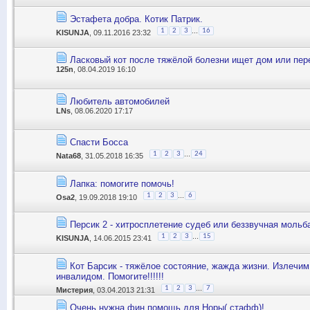
Эстафета добра. Котик Патрик.
...
1
2
3
16
KISUNJA
, 09.11.2016 23:32
Ласковый кот после тяжёлой болезни ищет дом или пе
125n
, 08.04.2019 16:10
Любитель автомобилей
LNs
, 08.06.2020 17:17
Спасти Босса
...
1
2
3
24
Nata68
, 31.05.2018 16:35
Лапка: помогите помочь!
...
1
2
3
6
Osa2
, 19.09.2018 19:10
Персик 2 - хитросплетение судеб или беззвучная мольб
...
1
2
3
15
KISUNJA
, 14.06.2015 23:41
Кот Барсик - тяжёлое состояние, жажда жизни. Излечим
инвалидом. Помогите!!!!!!
...
1
2
3
7
Мистерия
, 03.04.2013 21:31
Очень нужна фин.помощь для Норы( стафф)!