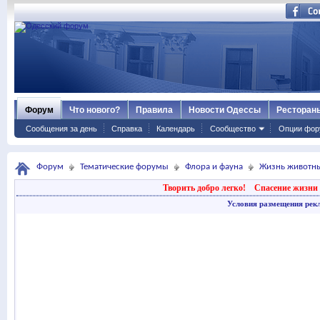
Форум
Что нового?
Правила
Новости Одессы
Ресторан
Сообщения за день
Справка
Календарь
Сообщество
Опции фор
Форум
Тематические форумы
Флора и фауна
Жизнь животн
Творить добро легко!
Спасение жизни 
Условия размещения рек