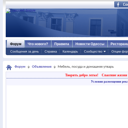
Форум
Что нового?
Правила
Новости Одессы
Ресторан
Сообщения за день
Справка
Календарь
Сообщество
Опции фор
Форум
Объявления
Мебель, посуда и домашняя утварь
Творить добро легко!
Спасение жизни 
Условия размещения рек