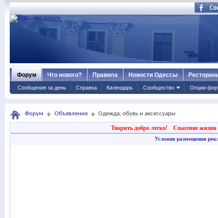
Форум
Что нового?
Правила
Новости Одессы
Ресторан
Сообщения за день
Справка
Календарь
Сообщество
Опции фор
Форум
Объявления
Одежда, обувь и аксессуары
Творить добро легко!
Спасение жизни 
Условия размещения рек