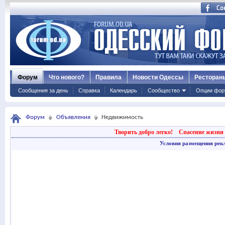
Форум
Что нового?
Правила
Новости Одессы
Ресторан
Сообщения за день
Справка
Календарь
Сообщество
Опции фор
Форум
Объявления
Недвижимость
Творить добро легко!
Спасение жизни 
Условия размещения рек