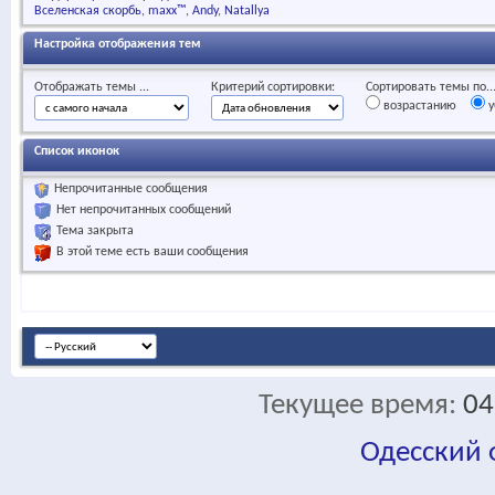
Вселенская скорбь
maxx™
Andy
Natallya
Настройка отображения тем
Отображать темы ...
Критерий сортировки:
Сортировать темы по..
возрастанию
у
Список иконок
Непрочитанные сообщения
Нет непрочитанных сообщений
Тема закрыта
В этой теме есть ваши сообщения
Текущее время:
04
Одесский
fa