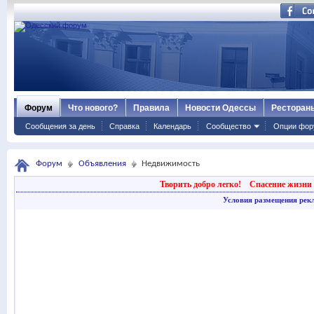
Форум
Что нового?
Правила
Новости Одессы
Ресторан
Сообщения за день
Справка
Календарь
Сообщество
Опции фор
Форум
Объявления
Недвижимость
Творить добро легко!
Спасение жизни 
Условия размещения рек