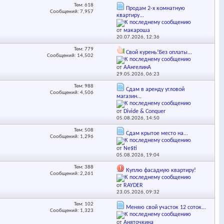
Тем: 618
Продам 2-х комнатную
Сообщений: 7,957
квартиру...
от
макароша
20.07.2026,
12:36
Тем: 779
Свой курень!Без оплаты...
Сообщений: 14,502
от
ААнгелинА
29.05.2026,
06:23
Тем: 988
Сдам в аренду угловой
Сообщений: 4,506
магазин...
от
Divide & Conquer
05.08.2026,
14:50
Тем: 508
Сдам крытое место на...
Сообщений: 1,296
от
Ne$ti
05.08.2026,
19:04
Тем: 388
Куплю фасадную квартиру!
Сообщений: 2,261
от
RAYDER
23.05.2026,
09:32
Тем: 102
Меняю свой участок 12 соток...
Сообщений: 1,323
от
Аняточкина