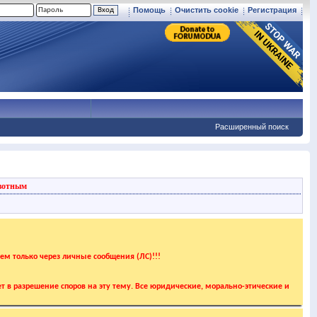
Помощь
Очистить cookie
Регистрация
Расширенный поиск
вотным
аем только через личные сообщения (ЛС)!!!
т в разрешение споров на эту тему. Все юридические, морально-этические и