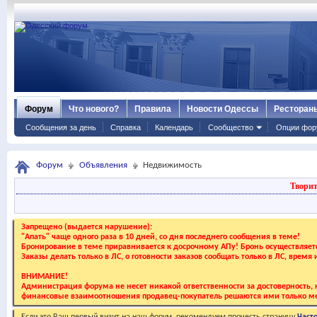
Форум
Что нового?
Правила
Новости Одессы
Ресторан
Сообщения за день
Справка
Календарь
Сообщество
Опции фор
Форум
Объявления
Недвижимость
Творит
Запрещено (выдается нарушение):
"Апать" чаще одного раза в 10 дней, со дня последнего сообщения в теме!
Бронирование в теме приравнивается к досрочному АПу! Бронь осуществляе
Заказы делать только в ЛС, о готовности заказов сообщать только в ЛС, время
ВНИМАНИЕ!
Администрация форума не несет никакой ответственности за достоверность, к
финансовые взаимоотношения продавец-покупатель решаются ими только ме