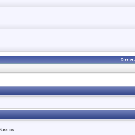
Ответов
.
быванию