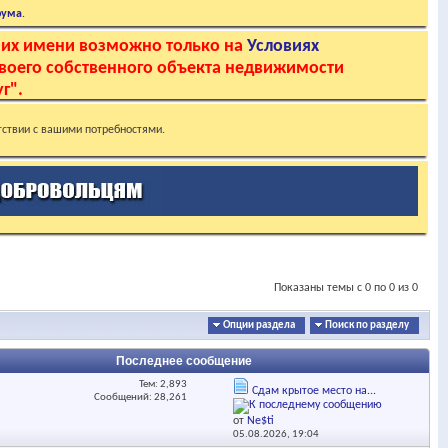
рума
.
 их имени возможно только на
Условиях
своего собственного объекта недвижимости
г".
тствии с вашими потребностями.
Показаны темы с 0 по 0 из 0
Опции раздела
Поиск по разделу
Последнее сообщение
Тем: 2,893
Сдам крытое место на...
Сообщений: 28,261
от
Ne$ti
05.08.2026,
19:04