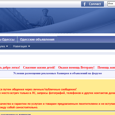
ы Одессы
Одесские объявления
ума
Навигация
ь добро легко!
Спасение жизни детей!
Окажи помощь Ветерану!
Помощь жи
Условия размещения рекламных баннеров и объявлений на форуме
тся путем общения через личные/публичные сообщения!
 и место встреч только в ЛС, запросы фотографий, телефонов и других контактов дел
ачество и гарантии по услугам и товарам предлагаемым посетителями и не вступае
жду собой самостоятельно.