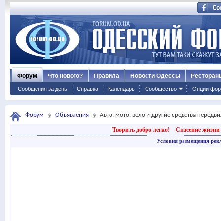
Форум
Что нового?
Правила
Новости Одессы
Ресторан
Сообщения за день
Справка
Календарь
Сообщество
Опции фор
Форум
Объявления
Авто, мото, вело и другие средства передв
Творить добро легко!
Спасение жизни 
Условия размещения рек