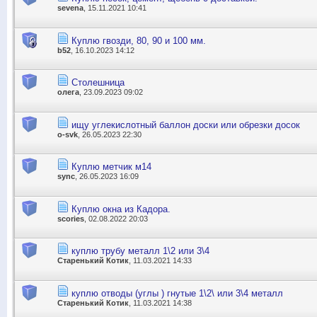
sevena
, 15.11.2021 10:41
Куплю гвозди, 80, 90 и 100 мм.
b52
, 16.10.2023 14:12
Столешница
олега
, 23.09.2023 09:02
ищу углекислотный баллон доски или обрезки досок
o-svk
, 26.05.2023 22:30
Куплю метчик м14
sync
, 26.05.2023 16:09
Куплю окна из Кадора.
scories
, 02.08.2022 20:03
куплю трубу металл 1\2 или 3\4
Старенький Котик
, 11.03.2021 14:33
куплю отводы (углы ) гнутые 1\2\ или 3\4 металл
Старенький Котик
, 11.03.2021 14:38