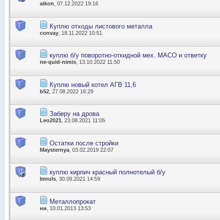
aikon
, 07.12.2022 19:16
Куплю отходы листового металла
convay
, 18.11.2022 10:51
куплю б/у поворотно-откидной мех. MACO и ответку
ne-quid-nimis
, 13.10.2022 11:50
Куплю новый котел АГВ 11,6
b52
, 27.08.2022 16:29
Заберу на дрова
Leo2021
, 23.08.2021 11:05
Остатки после стройки
Maysternya
, 03.02.2019 22:07
куплю кирпич красный полнотелый б/у
Imruls
, 30.09.2021 14:59
Металлопрокат
ни
, 10.01.2013 13:53