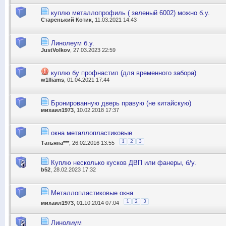
куплю металлопрофиль ( зеленый 6002) можно б.у.
Старенький Котик
, 11.03.2021 14:43
Линолеум б.у.
JustVolkov
, 27.03.2023 22:59
куплю бу профнастил (для временного забора)
w1lliams
, 01.04.2021 17:44
Бронированную дверь правую (не китайскую)
михаил1973
, 10.02.2018 17:37
окна металлопластиковые
1
2
3
Татьяна***
, 26.02.2016 13:55
Куплю несколько кусков ДВП или фанеры, б/у.
b52
, 28.02.2023 17:32
Металлопластиковые окна
1
2
3
михаил1973
, 01.10.2014 07:04
Линолиум