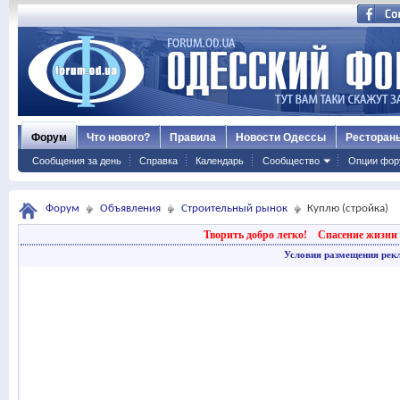
Форум
Что нового?
Правила
Новости Одессы
Ресторан
Сообщения за день
Справка
Календарь
Сообщество
Опции фор
Форум
Объявления
Строительный рынок
Куплю (стройка)
Творить добро легко!
Спасение жизни 
Условия размещения рек