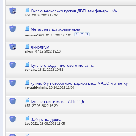
Куплю несколько кусков ДВП или фанеры, б/у.
b52
, 28.02.2023 17:32
Металлопластиковые окна
1
2
3
михаил1973
, 01.10.2014 07:04
Линолиум
aikon
, 07.12.2022 19:16
Куплю отходы листового металла
convay
, 18.11.2022 10:51
куплю б/у поворотно-откидной мех. MACO и ответку
ne-quid-nimis
, 13.10.2022 11:50
Куплю новый котел АГВ 11,6
b52
, 27.08.2022 16:29
Заберу на дрова
Leo2021
, 23.08.2021 11:05