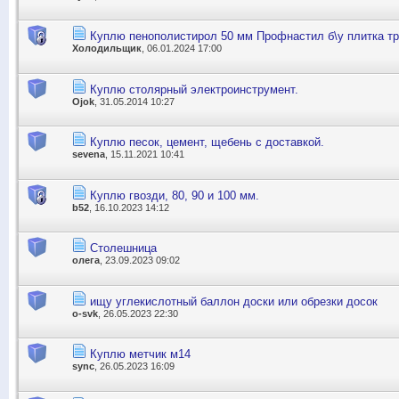
Куплю пенополистирол 50 мм Профнастил б\у плитка т
Холодильщик
, 06.01.2024 17:00
Куплю столярный электроинструмент.
Ojok
, 31.05.2014 10:27
Куплю песок, цемент, щебень с доставкой.
sevena
, 15.11.2021 10:41
Куплю гвозди, 80, 90 и 100 мм.
b52
, 16.10.2023 14:12
Столешница
олега
, 23.09.2023 09:02
ищу углекислотный баллон доски или обрезки досок
o-svk
, 26.05.2023 22:30
Куплю метчик м14
sync
, 26.05.2023 16:09