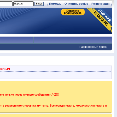
Помощь
Очистить cookie
Регистрация
Расширенный поиск
вотным
аем только через личные сообщения (ЛС)!!!
т в разрешение споров на эту тему. Все юридические, морально-этические и