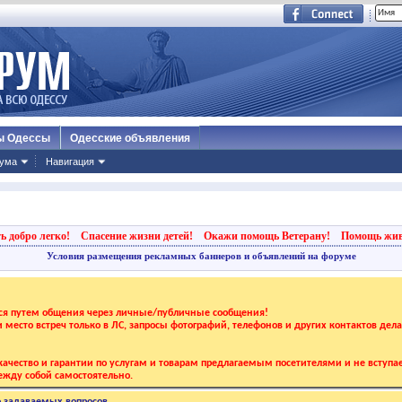
ы Одессы
Одесские объявления
ума
Навигация
ь добро легко!
Спасение жизни детей!
Окажи помощь Ветерану!
Помощь жи
Условия размещения рекламных баннеров и объявлений на форуме
тся путем общения через личные/публичные сообщения!
 и место встреч только в ЛС, запросы фотографий, телефонов и других контактов дел
ачество и гарантии по услугам и товарам предлагаемым посетителями и не вступае
жду собой самостоятельно.