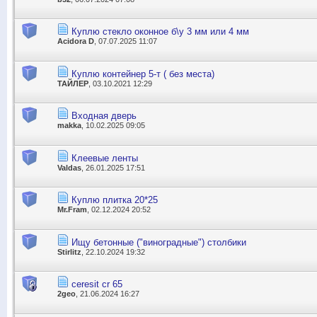
Куплю стекло оконное б\у 3 мм или 4 мм
Acidora D
, 07.07.2025 11:07
Куплю контейнер 5-т ( без места)
ТАЙЛЕР
, 03.10.2021 12:29
Входная дверь
makka
, 10.02.2025 09:05
Клеевые ленты
Valdas
, 26.01.2025 17:51
Куплю плитка 20*25
Mr.Fram
, 02.12.2024 20:52
Ищу бетонные ("виноградные") столбики
Stirlitz
, 22.10.2024 19:32
ceresit cr 65
2geo
, 21.06.2024 16:27