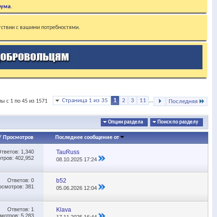
рума
.
тствии с вашими потребностями.
Страница 1 из 35
1
2
3
11
...
ы с 1 по 45 из 1571
Последняя
Опции раздела
Поиск по разделу
/
Просмотров
Последнее сообщение от
Ответов:
1,340
TauRuss
тров: 402,952
08.10.2025
17:24
Ответов:
0
b52
осмотров: 381
05.06.2026
12:04
Ответов:
1
Klava
мотров: 5,283
17.11.2025
16:44