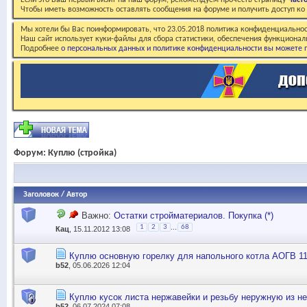
Если это Ваш первый визит на наш форум, рекомендуем прочесть страницу
Част
Чтобы иметь возможность оставлять сообщения на форуме и получить доступ к
Мы хотели бы Вас поинформировать, что 23.05.2018 политика конфиденциальнос
Наш сайт использует куки-файлы для сбора статистики, обеспечения функционал
Подробнее
о персональных данных и политике конфиденциальности вы можете п
Форум:
Куплю (стройка)
Заголовок
/
Автор
Важно:
Остатки стройматериалов. Покупка (*)
...
1
2
3
68
Кац
, 15.11.2012 13:08
Куплю основную горелку для напольного котла АОГВ 11
b52
, 05.06.2026 12:04
Куплю кусок листа нержавейки и резьбу неружную из н
b52
, 06.07.2024 07:08