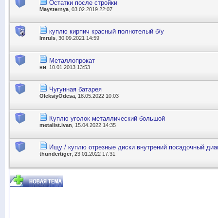
Остатки после стройки
Maysternya
, 03.02.2019 22:07
куплю кирпич красный полнотелый б/у
Imruls
, 30.09.2021 14:59
Металлопрокат
ни
, 10.01.2013 13:53
Чугунная батарея
OleksiyOdesa
, 18.05.2022 10:03
Куплю уголок металлический большой
metalist.ivan
, 15.04.2022 14:35
Ищу / куплю отрезные диски внутрений посадочный ди
thundertiger
, 23.01.2022 17:31