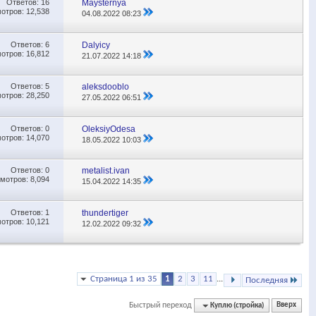
Ответов:
16
Maysternya
отров: 12,538
04.08.2022
08:23
Ответов:
6
Dalyicy
отров: 16,812
21.07.2022
14:18
Ответов:
5
aleksdooblo
отров: 28,250
27.05.2022
06:51
Ответов:
0
OleksiyOdesa
отров: 14,070
18.05.2022
10:03
Ответов:
0
metalist.ivan
мотров: 8,094
15.04.2022
14:35
Ответов:
1
thundertiger
отров: 10,121
12.02.2022
09:32
Страница 1 из 35
1
2
3
11
...
Последняя
Быстрый переход
Куплю (стройка)
Вверх