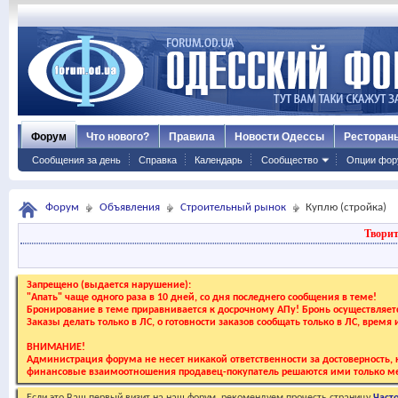
Форум
Что нового?
Правила
Новости Одессы
Ресторан
Сообщения за день
Справка
Календарь
Сообщество
Опции фор
Форум
Объявления
Строительный рынок
Куплю (стройка)
Творит
Запрещено (выдается нарушение):
"Апать" чаще одного раза в 10 дней, со дня последнего сообщения в теме!
Бронирование в теме приравнивается к досрочному АПу! Бронь осуществляе
Заказы делать только в ЛС, о готовности заказов сообщать только в ЛС, время
ВНИМАНИЕ!
Администрация форума не несет никакой ответственности за достоверность, к
финансовые взаимоотношения продавец-покупатель решаются ими только ме