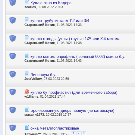
Куплю окна из Кадора.
scories
, 02.08.2022 20:03
куплю трубу металл 1\2 или 3\4
Старенький Котик
, 11.03.2021 14:33
куплю отводы (углы ) гнутые 1\2\ или 3\4 металл
Старенький Котик
, 11.03.2021 14:38
куплю металлопрофиль ( зеленый 6002) можно б.у.
Старенький Котик
, 11.03.2021 14:43
Линолеум б.у.
JustVolkov
, 27.03.2023 22:59
куплю бу профнастил (для временного забора)
w1lliams
, 01.04.2021 17:44
Бронированную дверь правую (не китайскую)
михаил1973
, 10.02.2018 17:37
окна металлопластиковые
1
2
3
Татьяна***
, 26.02.2016 13:55