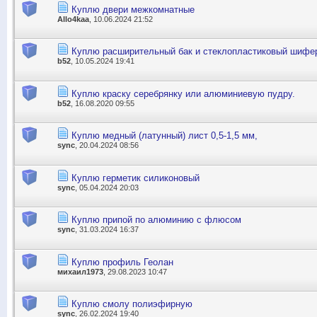
Куплю двери межкомнатные
Allo4kaa
, 10.06.2024 21:52
Куплю расширительный бак и стеклопластиковый шифе
b52
, 10.05.2024 19:41
Куплю краску серебрянку или алюминиевую пудру.
b52
, 16.08.2020 09:55
Куплю медный (латунный) лист 0,5-1,5 мм,
sync
, 20.04.2024 08:56
Куплю герметик силиконовый
sync
, 05.04.2024 20:03
Куплю припой по алюминию с флюсом
sync
, 31.03.2024 16:37
Куплю профиль Геолан
михаил1973
, 29.08.2023 10:47
Куплю смолу полиэфирную
sync
, 26.02.2024 19:40