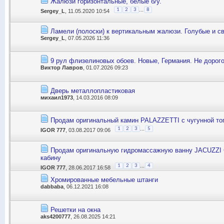
Жалюзи горизонтальные, белые б/у.
...
1
2
3
8
Sergey_L
, 11.05.2020 10:54
Ламели (полоски) к вертикальным жалюзи. Голубые и св
Sergey_L
, 07.05.2026 11:36
9 рул флизелиновых обоев. Новые, Германия. Не дорог
Виктор Лавров
, 01.07.2026 09:23
Дверь металлопластиковая
михаил1973
, 14.03.2016 08:09
Продам оригинальный камин PALAZZETTI с чугунной то
...
1
2
3
5
IGOR 777
, 03.08.2017 09:06
Продам оригинальную гидромассажную ванну JACUZZI 
кабину
...
1
2
3
4
IGOR 777
, 28.06.2017 16:58
Хромированные мебельные штанги
dabbaba
, 06.12.2021 16:08
Решетки на окна
aks4200777
, 26.08.2025 14:21