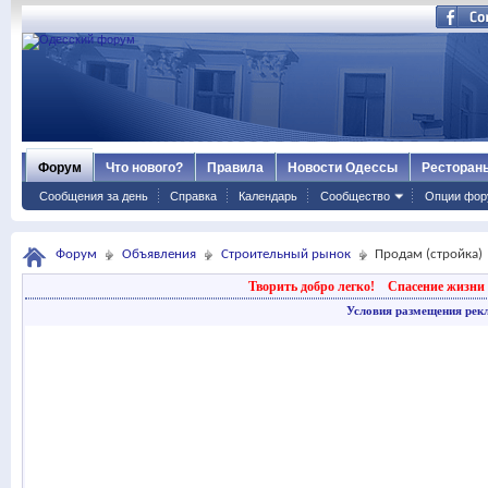
Форум
Что нового?
Правила
Новости Одессы
Ресторан
Сообщения за день
Справка
Календарь
Сообщество
Опции фор
Форум
Объявления
Строительный рынок
Продам (стройка)
Творить добро легко!
Спасение жизни 
Условия размещения рек