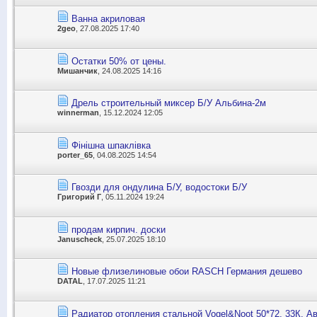
Ванна акриловая
2geo
, 27.08.2025 17:40
Остатки 50% от цены.
Мишанчик
, 24.08.2025 14:16
Дрель строительный миксер Б/У Альбина-2м
winnerman
, 15.12.2024 12:05
Фінішна шпаклівка
porter_65
, 04.08.2025 14:54
Гвозди для ондулина Б/У, водостоки Б/У
Григорий Г
, 05.11.2024 19:24
продам кирпич. доски
Januscheck
, 25.07.2025 18:10
Новые флизелиновые обои RASCH Германия дешево
DATAL
, 17.07.2025 11:21
Радиатор отопления стальной Vogel&Noot 50*72, 33К, А