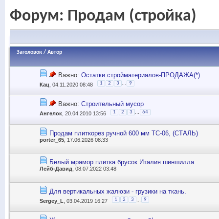
Форум:
Продам (стройка)
Заголовок
/
Автор
Важно:
Остатки стройматериалов-ПРОДАЖА(*)
...
1
2
3
9
Кац
, 04.11.2020 08:48
Важно:
Строительный мусор
...
1
2
3
64
Ангелок
, 20.04.2010 13:56
Продам плиткорез ручной 600 мм ТС-06, (СТАЛЬ)
porter_65
, 17.06.2026 08:33
Белый мрамор плитка брусок Италия шиншилла
Лейб-Давид
, 08.07.2022 03:48
Для вертикальных жалюзи - грузики на ткань.
...
1
2
3
9
Sergey_L
, 03.04.2019 16:27