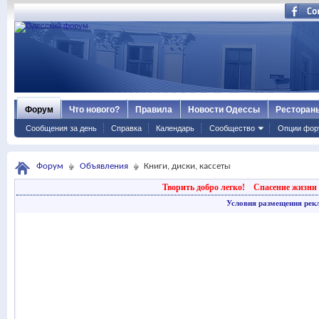
Форум
Что нового?
Правила
Новости Одессы
Ресторан
Сообщения за день
Справка
Календарь
Сообщество
Опции фор
Форум
Объявления
Книги, диски, кассеты
Творить добро легко!
Спасение жизни 
Условия размещения рек