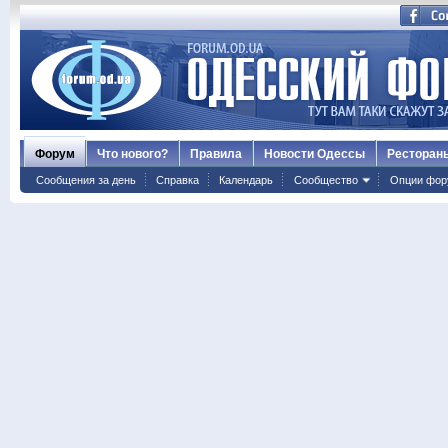
Форум
Что нового?
Правила
Новости Одессы
Ресторан
Сообщения за день
Справка
Календарь
Сообщество
Опции фор