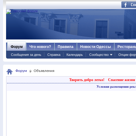
Форум
Что нового?
Правила
Новости Одессы
Ресторан
Сообщения за день
Справка
Календарь
Сообщество
Опции фор
Форум
Объявления
Творить добро легко!
Спасение жизни 
Условия размещения рек