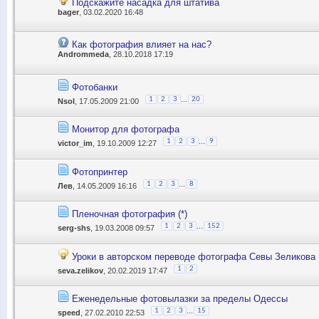
Подскажите насадка для штатива
bager
, 03.02.2020 16:48
Как фотография влияет на нас?
Andrommeda
, 28.10.2018 17:19
Фотобанки
...
1
2
3
20
Nsol
, 17.05.2009 21:00
Монитор для фотографа
...
1
2
3
9
victor_im
, 19.10.2009 12:27
Фотопринтер
...
1
2
3
8
Лев
, 14.05.2009 16:16
Пленочная фотография (*)
...
1
2
3
152
serg-shs
, 19.03.2008 09:57
Уроки в авторском переводе фотографа Севы Зеликова
1
2
seva.zelikov
, 20.02.2019 17:47
Еженедельные фотовылазки за пределы Одессы
...
1
2
3
15
speed
, 27.02.2010 22:53