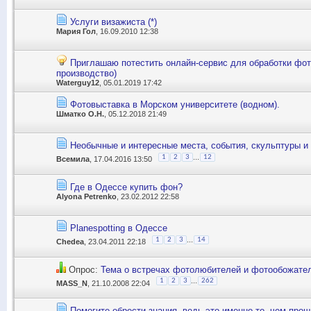
Услуги визажиста (*)
Мария Гол
, 16.09.2010 12:38
Приглашаю потестить онлайн-сервис для обработки фот
производство)
Waterguy12
, 05.01.2019 17:42
Фотовыставка в Морском университете (водном).
Шматко О.Н.
, 05.12.2018 21:49
...
1
2
3
12
Всемила
, 17.04.2016 13:50
Где в Одессе купить фон?
Alyona Petrenko
, 23.02.2012 22:58
Planespotting в Одессе
...
1
2
3
14
Chedea
, 23.04.2011 22:18
Опрос:
Тема о встречах фотолюбителей и фотообожате
...
1
2
3
262
MASS_N
, 21.10.2008 22:04
Помогите обрести знания, ведь это именно то, чем прощ