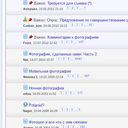
Важно:
Требуется для съемки (*)
...
1
2
3
7
Аннушка
, 23.02.2012 21:10
Важно: Опрос:
Предложения по совершенствованию 
...
1
2
3
35
Corban_jum
, 04.06.2010 16:21
Важно:
Комментарии к фотографиям
...
1
2
3
149
Freez
, 13.07.2010 12:42
Фотографии, сделанные нами. Часть 2.
...
1
2
3
8482
Nat
, 14.07.2010 10:37
Мобильная фотография
...
1
2
3
487
Фиалка 1
, 14.02.2009 22:14
Ночная фотография
...
1
2
3
175
odua
, 18.09.2010 11:02
Polaroid?
...
1
2
3
5
Nagel
, 10.04.2008 16:29
Фотошоп и все что с ним связано
...
1
2
3
146
Avatar
, 10.08.2004 10:39