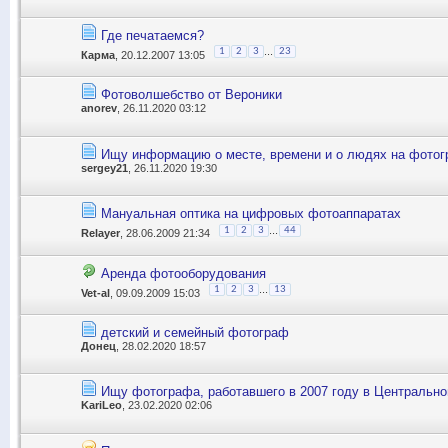
Где печатаемся?
...
1
2
3
23
Карма
, 20.12.2007 13:05
Фотоволшебство от Вероники
anorev
, 26.11.2020 03:12
Ищу информацию о месте, времени и о людях на фото
sergey21
, 26.11.2020 19:30
Мануальная оптика на цифровых фотоаппаратах
...
1
2
3
44
Relayer
, 28.06.2009 21:34
Аренда фотооборудования
...
1
2
3
13
Vet-al
, 09.09.2009 15:03
детский и семейный фотограф
Донец
, 28.02.2020 18:57
Ищу фотографа, работавшего в 2007 году в Центральн
KariLeo
, 23.02.2020 02:06