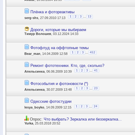
Плёнка и фотореактивы
...
1
2
3
13
serg-shs
, 27.09.2010 17:13
Дороги, которые мы выбираем
Тимур Волошев
, 03.12.2024 14:33
Фотофлуд на оффтопные темы
...
1
2
3
452
Bear_man
, 14.04.2009 12:58
Ремонт фототехники. Кто, где, сколько?
...
1
2
3
41
Апельсинка
, 06.06.2009 10:39
Фотособытия и фотоновости (*)
...
1
2
3
23
Апельсинка
, 30.07.2009 13:48
Одесские фотостудии
...
1
2
3
24
lesya_boyko
, 14.09.2009 12:15
Опрос:
Что выбрать? Зеркалка или беззеркалка...
Yurka
, 25.03.2018 20:52