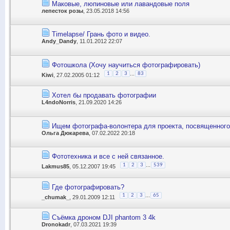
Маковые, люпиновые или лавандовые поля
лепесток розы
, 23.05.2018 14:56
Timelapse/ Грань фото и видео.
Andy_Dandy
, 11.01.2012 22:07
Фотошкола (Хочу научиться фотографировать)
...
1
2
3
83
Kiwi
, 27.02.2005 01:12
Хотел бы продавать фотографии
L4ndoNorris
, 21.09.2020 14:26
Ищем фотографа-волонтера для проекта, посвященного
Ольга Дюкарева
, 07.02.2022 20:18
Фототехника и все с ней связанное.
...
1
2
3
539
Lakmus85
, 05.12.2007 19:45
Где фотографировать?
...
1
2
3
65
_chumak_
, 29.01.2009 12:11
Съёмка дроном DJI phantom 3 4k
Dronokadr
, 07.03.2021 19:39