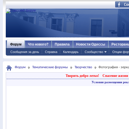
Форум
Что нового?
Правила
Новости Одессы
Ресторан
Сообщения за день
Справка
Календарь
Сообщество
Опции фор
Форум
Тематические форумы
Творчество
Фотография - зерк
Творить добро легко!
Спасение жизни 
Условия размещения рек