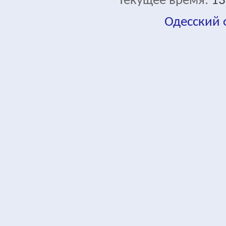
Текущее время:
13
Одесский
fa