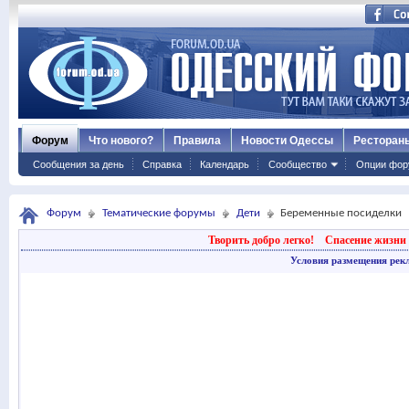
Форум
Что нового?
Правила
Новости Одессы
Ресторан
Сообщения за день
Справка
Календарь
Сообщество
Опции фор
Форум
Тематические форумы
Дети
Беременные посиделки
Творить добро легко!
Спасение жизни 
Условия размещения рек