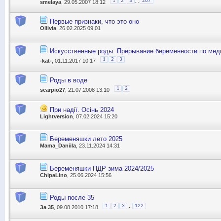
...
1
2
3
207
smelaya
, 29.05.2007 18:12
Первые признаки, что это оно
Oliivia
, 26.02.2025 09:01
Искусственные роды. Прерывание беременности по мед
1
2
3
-kat-
, 01.11.2017 10:17
Роды в воде
1
2
scarpio27
, 21.07.2008 13:10
При надії. Осінь 2024
Lightversion
, 07.02.2024 15:20
Беременяшки лето 2025
Mama_Daniila
, 23.11.2024 14:31
Беременяшки ПДР зима 2024/2025
ChipaLino
, 25.06.2024 15:56
Роды после 35
...
1
2
3
122
За 35
, 09.08.2010 17:18