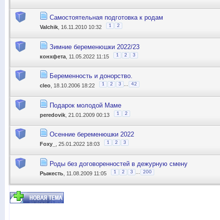
Самостоятельная подготовка к родам
1
2
Valchik
, 16.11.2010 10:32
Зимние беременюшки 2022/23
1
2
3
конхфета
, 11.05.2022 11:15
Беременность и донорство.
...
1
2
3
42
cleo
, 18.10.2006 18:22
Подарок молодой Маме
1
2
peredovik
, 21.01.2009 00:13
Осенние беременюшки 2022
1
2
3
Foxy_
, 25.01.2022 18:03
Роды без договоренностей в дежурную смену
...
1
2
3
200
Рыжесть
, 11.08.2009 11:05