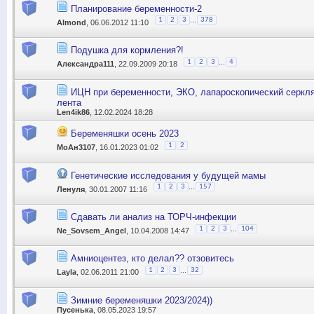
Планирование беременности-2
...
1
2
3
378
Almond
, 06.06.2012 11:10
Подушка для кормления?!
...
1
2
3
4
Александра111
, 22.09.2009 20:18
ИЦН при беременности, ЭКО, лапароскопический серкл
лента
Len4ik86
, 12.02.2024 18:28
Беременяшки осень 2023
1
2
МоАн3107
, 16.01.2023 01:02
Генетические исследования у будущей мамы
...
1
2
3
157
Ленуля
, 30.01.2007 11:16
Сдавать ли анализ на ТОРЧ-инфекции
...
1
2
3
104
Ne_Sovsem_Angel
, 10.04.2008 14:47
Амниоцентез, кто делал?? отзовитесь
...
1
2
3
32
Layla
, 02.06.2011 21:00
Зимние беременяшки 2023/2024))
Пусенька
, 08.05.2023 19:57