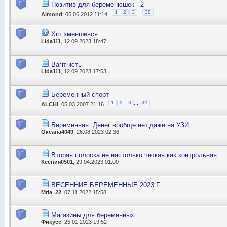
Позитив для беременюшек - 2
...
1
2
3
35
Almond
, 06.06.2012 11:14
Хгч зменшився
Lida111
, 12.09.2023 18:47
Вагітність
Lida111
, 12.09.2023 17:53
Беременный спорт
...
1
2
3
34
ALCHI
, 05.03.2007 21:16
Беременная..Денег вообще нет,даже на УЗИ..
Оксана4049
, 26.08.2023 02:36
Вторая полоска не настолько четкая как контрольная
Ксения0501
, 29.04.2023 01:00
ВЕСЕННИЕ БЕРЕМЕННЫЕ 2023 Г
Mria_22
, 07.11.2022 15:58
Магазины для беременных
Фикусс
, 25.01.2023 19:52