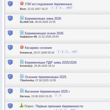
УЗИ исследования беременных.
...
1
2
3
1857
Boer
, 22.02.2007 16:27
Беременяшки зима 2026
ELeNA UA
, 08.04.2026 21:55
Беременюшки осени 2026
баффало-99
, 11.02.2026 20:04
Кесарево сечение
...
1
2
3
647
Dreamcat
, 28.07.2008 09:34
Беременяшки ПДР зима 2025/2026
Kristink@
, 29.05.2025 18:12
Осенние беременяшки 2025
7Sashenka
, 07.06.2025 10:05
Весенние беременяшки 2025 г
1
2
Евгеша
, 19.08.2024 15:25
Опрос:
Первые признаки беременности