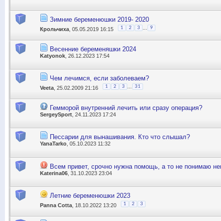
Зимние беременюшки 2019- 2020
...
1
2
3
9
Крольчиха
, 05.05.2019 16:15
Весенние беременяшки 2024
Katyonok
, 26.12.2023 17:54
Чем лечимся, если заболеваем?
...
1
2
3
31
Veeta
, 25.02.2009 21:16
Гемморой внутренний лечить или сразу операция?
SergeySport
, 24.11.2023 17:24
Пессарии для вынашивания. Кто что слышал?
YanaTarko
, 05.10.2023 11:32
Всем привет, срочно нужна помощь, а то не понимаю не
Katerina06
, 31.10.2023 23:04
Летние беременюшки 2023
1
2
3
Panna Cotta
, 18.10.2022 13:20