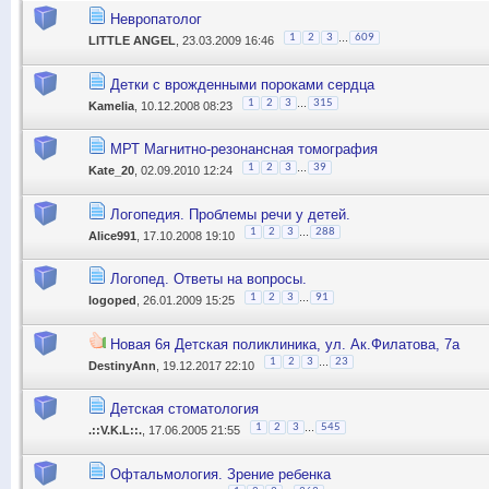
Невропатолог
...
1
2
3
609
LITTLE ANGEL
, 23.03.2009 16:46
Детки с врожденными пороками сердца
...
1
2
3
315
Kamelia
, 10.12.2008 08:23
МРТ Магнитно-резонансная томография
...
1
2
3
39
Kate_20
, 02.09.2010 12:24
Логопедия. Проблемы речи у детей.
...
1
2
3
288
Alice991
, 17.10.2008 19:10
Логопед. Ответы на вопросы.
...
1
2
3
91
logoped
, 26.01.2009 15:25
Новая 6я Детская поликлиника, ул. Ак.Филатова, 7а
...
1
2
3
23
DestinyAnn
, 19.12.2017 22:10
Детская стоматология
...
1
2
3
545
.::V.K.L::.
, 17.06.2005 21:55
Офтальмология. Зрение ребенка