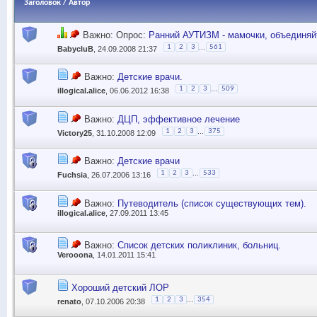
Заголовок
/
Автор
Важно: Опрос:
Ранний АУТИЗМ - мамочки, объединяй
...
1
2
3
561
BabycluB
, 24.09.2008 21:37
Важно:
Детские врачи.
...
1
2
3
509
illogical.alice
, 06.06.2012 16:38
Важно:
ДЦП, эффективное лечение
...
1
2
3
375
Victory25
, 31.10.2008 12:09
Важно:
Детские врачи
...
1
2
3
533
Fuchsia
, 26.07.2006 13:16
Важно:
Путеводитель (список существующих тем).
illogical.alice
, 27.09.2011 13:45
Важно:
Список детских поликлиник, больниц.
Verooona
, 14.01.2011 15:41
Хороший детский ЛОР
...
1
2
3
354
renato
, 07.10.2006 20:38