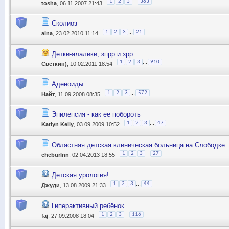
...
1
2
3
363
tosha
, 06.11.2007 21:43
Сколиоз
...
1
2
3
21
alna
, 23.02.2010 11:14
Детки-алалики, зпрр и зрр.
...
1
2
3
910
Светкин)
, 10.02.2011 18:54
Аденоиды
...
1
2
3
572
Найт
, 11.09.2008 08:35
Эпилепсия - как ее побороть
...
1
2
3
47
Katlyn Kelly
, 03.09.2009 10:52
Областная детская клиническая больница на Слободке
...
1
2
3
27
cheburInn
, 02.04.2013 18:55
Детская урология!
...
1
2
3
44
Джуди
, 13.08.2009 21:33
Гиперактивный ребёнок
...
1
2
3
116
faj
, 27.09.2008 18:04