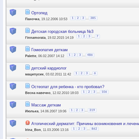
Ортопед
...
1
2
3
385
Паночка
, 19.12.2006 10:53
Детская городская больница №3
...
1
2
3
7
l'innamorata
, 19.02.2015 14:19
Гомеопатия деткам
...
1
2
3
486
Palette
, 06.02.2007 14:12
детский кардиолог
...
1
2
3
6
маципусик
, 03.02.2011 11:42
Остеопат для ребенка - кто пробовал?
...
1
2
3
106
Весна навечно
, 12.02.2010 18:03
Массаж деткам
...
1
2
3
319
Июлька
, 14.06.2007 19:06
Атопический дерматит: Причины возникновения и лечен
...
1
2
3
862
Irina_Bon
, 11.03.2006 13:16