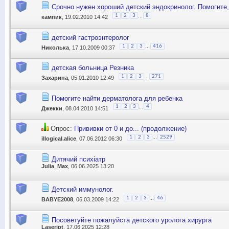
Срочно нужен хороший детский эндокринолог. Помогите,
...
1
2
3
8
кампик
, 19.02.2010 14:42
детский гастроэнтеролог
...
1
2
3
416
Николька
, 17.10.2009 00:37
детская больница Резника
...
1
2
3
271
Захарина
, 05.01.2010 12:49
Помогите найти дерматолога для ребенка
...
1
2
3
4
Джекки
, 08.04.2010 14:51
Опрос:
Прививки от 0 и до... (продолжение)
...
1
2
3
2529
illogical.alice
, 07.06.2012 06:30
Дитячий психіатр
Julia_Max
, 06.06.2025 13:20
Детский иммунолог.
...
1
2
3
46
BABYE2008
, 06.03.2009 14:22
Посоветуйте пожалуйста детского уролога хирурга
Laserjpt
, 17.06.2025 12:28