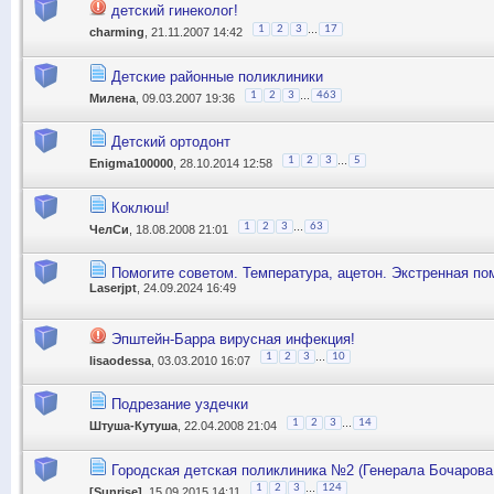
детский гинеколог!
...
1
2
3
17
charming
, 21.11.2007 14:42
Детские районные поликлиники
...
1
2
3
463
Милена
, 09.03.2007 19:36
Детский ортодонт
...
1
2
3
5
Enigma100000
, 28.10.2014 12:58
Коклюш!
...
1
2
3
63
ЧелСи
, 18.08.2008 21:01
Помогите советом. Температура, ацетон. Экстренная п
Laserjpt
, 24.09.2024 16:49
Эпштейн-Барра вирусная инфекция!
...
1
2
3
10
lisaodessa
, 03.03.2010 16:07
Подрезание уздечки
...
1
2
3
14
Штуша-Кутуша
, 22.04.2008 21:04
Городская детская поликлиника №2 (Генерала Бочарова,
...
1
2
3
124
[Sunrise]
, 15.09.2015 14:11