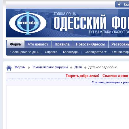
Форум
Что нового?
Правила
Новости Одессы
Ресторан
Сообщения за день
Справка
Календарь
Сообщество
Опции фор
Форум
Тематические форумы
Дети
Детское здоровье
Творить добро легко!
Спасение жизни 
Условия размещения рек