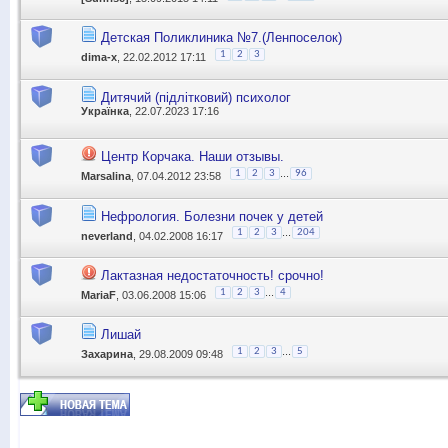
Детская Поликлиника №7.(Ленпоселок)
1
2
3
dima-х
, 22.02.2012 17:11
Дитячий (підлітковий) психолог
Українка
, 22.07.2023 17:16
Центр Корчака. Наши отзывы.
...
1
2
3
96
Marsalina
, 07.04.2012 23:58
Нефрология. Болезни почек у детей
...
1
2
3
204
neverland
, 04.02.2008 16:17
Лактазная недостаточность! срочно!
...
1
2
3
4
MariaF
, 03.06.2008 15:06
Лишай
...
1
2
3
5
Захарина
, 29.08.2009 09:48