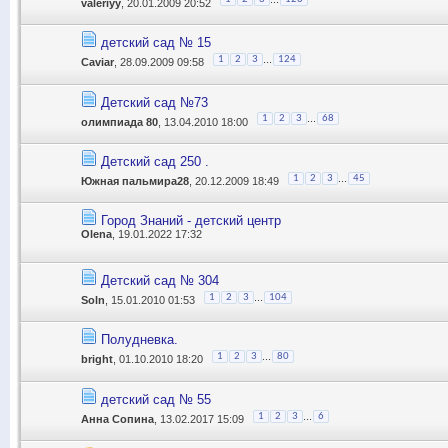
valeriyy
, 20.01.2009 20:52
детский сад № 15
...
1
2
3
124
Caviar
, 28.09.2009 09:58
Детский сад №73
...
1
2
3
68
олимпиада 80
, 13.04.2010 18:00
Детский сад 250 .
...
1
2
3
45
Южная пальмира28
, 20.12.2009 18:49
Город Знаний - детский центр
Olena
, 19.01.2022 17:32
Детский сад № 304
...
1
2
3
104
Soln
, 15.01.2010 01:53
Полудневка.
...
1
2
3
80
bright
, 01.10.2010 18:20
детский сад № 55
...
1
2
3
6
Анна Сопина
, 13.02.2017 15:09