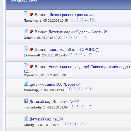
Заголовок
/
Автор
Важно:
Школы раннего развития
...
1
2
3
833
Параллель
, 05.05.2006 10:35
Важно:
Детские сады г.Одессы /часть 2/
...
1
2
3
77
Olievna
, 06.06.2012 19:27
Важно:
Книга жалоб для ГОРОНО(*)
...
1
2
3
19
EkaterinaK
, 28.05.2010 12:45
Важно:
Навигация по разделу! Список детских садов
т.д.
Муж+отец
, 01.02.2010 13:38
детский садик 306 "Березка"
...
1
2
3
104
Фалькор
, 06.06.2009 12:41
Детский сад Волошки №241
...
1
2
3
7
maminkotir
, 14.04.2010 09:09
Детский сад №154
...
1
2
3
42
Cherry
, 24.02.2010 15:50