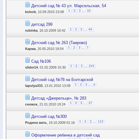
Детский сад № 43 ул. Марсельская, 54
...
1
2
3
10
kolvok
, 10.09.2015 23:08
детсад 299
...
1
2
3
44
rubinka
, 16.10.2009 16:42
Детский сад № 263 (Таирово)
...
1
2
3
7
Карма
, 20.05.2010 19:54
Сад №106
...
1
2
3
243
slider14
, 01.02.2009 15:30
Детский сад №78 на Болгарской
...
1
2
3
6
lapulya333
, 13.01.2010 13:08
Детсад «Джерельце», № 283
...
1
2
3
37
снежок
, 21.01.2010 19:24
Детский сад №300
...
1
2
3
113
Родина мать
, 19.10.2009 01:16
Оформление ребенка в детский сад