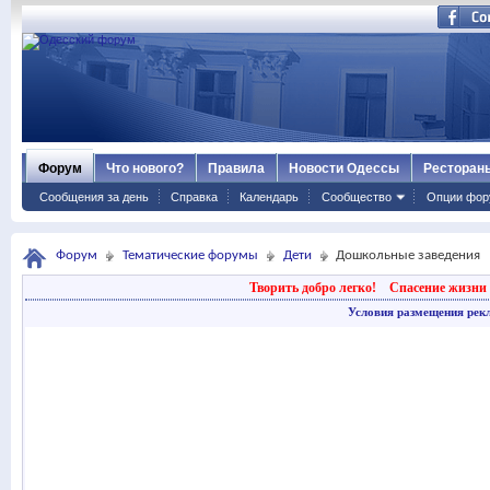
Форум
Что нового?
Правила
Новости Одессы
Ресторан
Сообщения за день
Справка
Календарь
Сообщество
Опции фор
Форум
Тематические форумы
Дети
Дошкольные заведения
Творить добро легко!
Спасение жизни 
Условия размещения рек