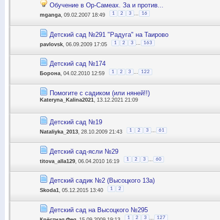
Обучение в Ор-Самеах. За и против...
...
1
2
3
16
mganga
, 09.02.2007 18:49
Детский сад №291 "Радуга" на Таирово
...
1
2
3
163
pavlovsk
, 06.09.2009 17:05
Детский сад №174
...
1
2
3
122
Борона
, 04.02.2010 12:59
Помогите с садиком (или няней!!)
Kateryna_Kalina2021
, 13.12.2021 21:09
Детский сад №19
...
1
2
3
61
Nataliyka_2013
, 28.10.2009 21:43
Детский сад-ясли №29
...
1
2
3
60
titova_alla129
, 06.04.2010 16:19
Детский садик №2 (Высоцкого 13а)
1
2
Skoda1
, 05.12.2015 13:40
Детский сад на Высоцкого №295
...
1
2
3
127
Крёстная Фея
, 15.09.2009 19:13