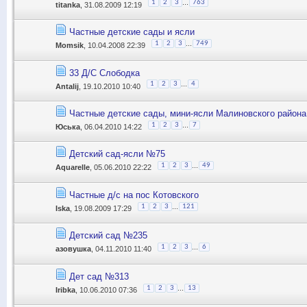
...
1
2
3
763
titanka
, 31.08.2009 12:19
Частные детские сады и ясли
...
1
2
3
749
Momsik
, 10.04.2008 22:39
33 Д/С Слободка
...
1
2
3
4
Antalij
, 19.10.2010 10:40
Частные детские сады, мини-ясли Малиновского района
...
1
2
3
7
Юська
, 06.04.2010 14:22
Детский сад-ясли №75
...
1
2
3
49
Aquarelle
, 05.06.2010 22:22
Частные д/с на пос Котовского
...
1
2
3
121
Iska
, 19.08.2009 17:29
Детский сад №235
...
1
2
3
6
азовушка
, 04.11.2010 11:40
Дет сад №313
...
1
2
3
13
Iribka
, 10.06.2010 07:36