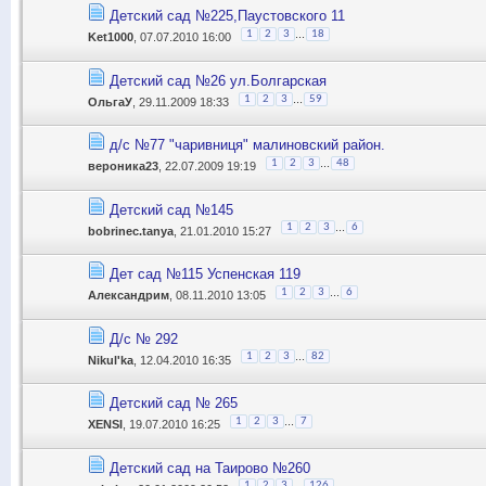
Детский сад №225,Паустовского 11
...
1
2
3
18
Ket1000
, 07.07.2010 16:00
Детский сад №26 ул.Болгарская
...
1
2
3
59
ОльгаУ
, 29.11.2009 18:33
д/с №77 "чаривниця" малиновский район.
...
1
2
3
48
вероника23
, 22.07.2009 19:19
Детский сад №145
...
1
2
3
6
bobrinec.tanya
, 21.01.2010 15:27
Дет сад №115 Успенская 119
...
1
2
3
6
Александрим
, 08.11.2010 13:05
Д/с № 292
...
1
2
3
82
Nikul'ka
, 12.04.2010 16:35
Детский сад № 265
...
1
2
3
7
XENSI
, 19.07.2010 16:25
Детский сад на Таирово №260
...
1
2
3
126