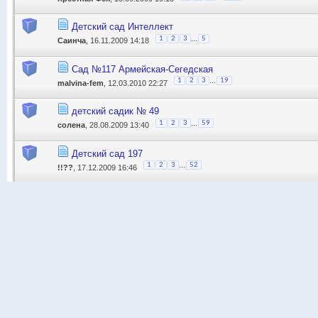
Детский сад Интеллект
...
1
2
3
5
Саинча
, 16.11.2009 14:18
Сад №117 Армейская-Сегедская
...
1
2
3
19
malvina-fem
, 12.03.2010 22:27
детский садик № 49
...
1
2
3
59
солена
, 28.08.2009 13:40
Детский сад 197
...
1
2
3
52
!!??
, 17.12.2009 16:46
Информация о разделе и настройки отображения
Модераторы этого раздела
Машинка
Дельфийка