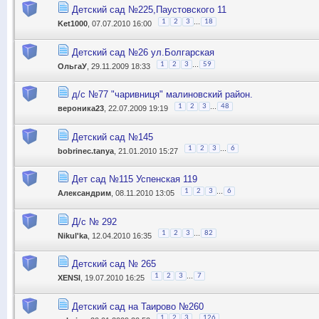
Детский сад №225,Паустовского 11
...
1
2
3
18
Ket1000
, 07.07.2010 16:00
Детский сад №26 ул.Болгарская
...
1
2
3
59
ОльгаУ
, 29.11.2009 18:33
д/с №77 "чаривниця" малиновский район.
...
1
2
3
48
вероника23
, 22.07.2009 19:19
Детский сад №145
...
1
2
3
6
bobrinec.tanya
, 21.01.2010 15:27
Дет сад №115 Успенская 119
...
1
2
3
6
Александрим
, 08.11.2010 13:05
Д/с № 292
...
1
2
3
82
Nikul'ka
, 12.04.2010 16:35
Детский сад № 265
...
1
2
3
7
XENSI
, 19.07.2010 16:25
Детский сад на Таирово №260
...
1
2
3
126