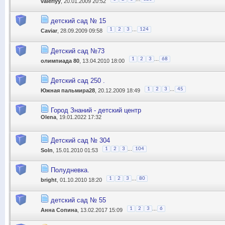
valeriyy
, 20.01.2009 20:52
детский сад № 15
...
1
2
3
124
Caviar
, 28.09.2009 09:58
Детский сад №73
...
1
2
3
68
олимпиада 80
, 13.04.2010 18:00
Детский сад 250 .
...
1
2
3
45
Южная пальмира28
, 20.12.2009 18:49
Город Знаний - детский центр
Olena
, 19.01.2022 17:32
Детский сад № 304
...
1
2
3
104
Soln
, 15.01.2010 01:53
Полудневка.
...
1
2
3
80
bright
, 01.10.2010 18:20
детский сад № 55
...
1
2
3
6
Анна Сопина
, 13.02.2017 15:09