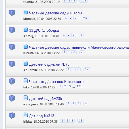
...
1
2
3
763
titanka
, 31.08.2009 12:19
Частные детские сады и ясли
...
1
2
3
749
Momsik
, 10.04.2008 22:39
33 Д/С Слободка
...
1
2
3
4
Antalij
, 19.10.2010 10:40
Частные детские сады, мини-ясли Малиновского района
...
1
2
3
7
Юська
, 06.04.2010 14:22
Детский сад-ясли №75
...
1
2
3
49
Aquarelle
, 05.06.2010 22:22
Частные д/с на пос Котовского
...
1
2
3
121
Iska
, 19.08.2009 17:29
Детский сад №235
...
1
2
3
6
азовушка
, 04.11.2010 11:40
Дет сад №313
...
1
2
3
13
Iribka
, 10.06.2010 07:36