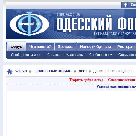
Форум
Что нового?
Правила
Новости Одессы
Ресторан
Сообщения за день
Справка
Календарь
Сообщество
Опции фор
Форум
Тематические форумы
Дети
Дошкольные заведения
Творить добро легко!
Спасение жизни 
Условия размещения рек