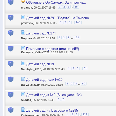
Обучение в Ор-Самеах. За и против...
...
1
2
3
16
mganga
, 09.02.2007 18:49
Детский сад №291 "Радуга" на Таирово
...
1
2
3
163
pavlovsk
, 06.09.2009 17:05
Детский сад №174
...
1
2
3
122
Борона
, 04.02.2010 12:59
Помогите с садиком (или няней!!)
Kateryna_Kalina2021
, 13.12.2021 21:09
Детский сад №19
...
1
2
3
61
Nataliyka_2013
, 28.10.2009 21:43
Детский сад-ясли №29
...
1
2
3
60
titova_alla129
, 06.04.2010 16:19
Детский садик №2 (Высоцкого 13а)
1
2
Skoda1
, 05.12.2015 13:40
Детский сад на Высоцкого №295
...
1
2
3
127
Крёстная Фея
, 15.09.2009 19:13