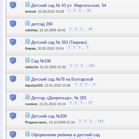
Детский сад № 43 ул. Марсельская, 54
...
1
2
3
10
kolvok
, 10.09.2015 23:08
детсад 299
...
1
2
3
44
rubinka
, 16.10.2009 16:42
Детский сад № 263 (Таирово)
...
1
2
3
7
Карма
, 20.05.2010 19:54
Сад №106
...
1
2
3
243
slider14
, 01.02.2009 15:30
Детский сад №78 на Болгарской
...
1
2
3
6
lapulya333
, 13.01.2010 13:08
Детсад «Джерельце», № 283
...
1
2
3
37
снежок
, 21.01.2010 19:24
Детский сад №300
...
1
2
3
113
Родина мать
, 19.10.2009 01:16
Оформление ребенка в детский сад