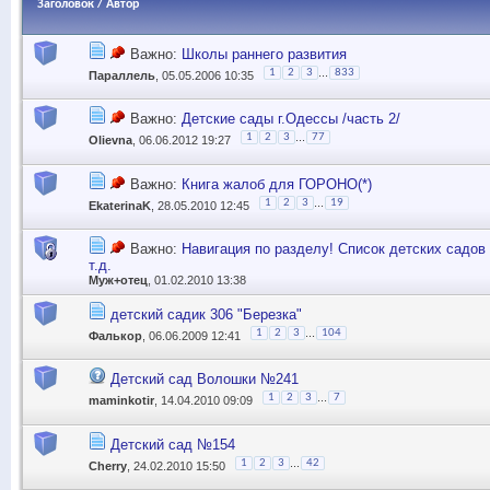
Заголовок
/
Автор
Важно:
Школы раннего развития
...
1
2
3
833
Параллель
, 05.05.2006 10:35
Важно:
Детские сады г.Одессы /часть 2/
...
1
2
3
77
Olievna
, 06.06.2012 19:27
Важно:
Книга жалоб для ГОРОНО(*)
...
1
2
3
19
EkaterinaK
, 28.05.2010 12:45
Важно:
Навигация по разделу! Список детских садов
т.д.
Муж+отец
, 01.02.2010 13:38
детский садик 306 "Березка"
...
1
2
3
104
Фалькор
, 06.06.2009 12:41
Детский сад Волошки №241
...
1
2
3
7
maminkotir
, 14.04.2010 09:09
Детский сад №154
...
1
2
3
42
Cherry
, 24.02.2010 15:50