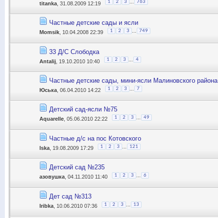
...
1
2
3
763
titanka
, 31.08.2009 12:19
Частные детские сады и ясли
...
1
2
3
749
Momsik
, 10.04.2008 22:39
33 Д/С Слободка
...
1
2
3
4
Antalij
, 19.10.2010 10:40
Частные детские сады, мини-ясли Малиновского района
...
1
2
3
7
Юська
, 06.04.2010 14:22
Детский сад-ясли №75
...
1
2
3
49
Aquarelle
, 05.06.2010 22:22
Частные д/с на пос Котовского
...
1
2
3
121
Iska
, 19.08.2009 17:29
Детский сад №235
...
1
2
3
6
азовушка
, 04.11.2010 11:40
Дет сад №313
...
1
2
3
13
Iribka
, 10.06.2010 07:36