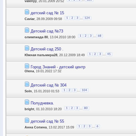
valeriyy
, 20.01.2009 20:52
детский сад № 15
...
1
2
3
124
Caviar
, 28.09.2009 09:58
Детский сад №73
...
1
2
3
68
олимпиада 80
, 13.04.2010 18:00
Детский сад 250 .
...
1
2
3
45
Южная пальмира28
, 20.12.2009 18:49
Город Знаний - детский центр
Olena
, 19.01.2022 17:32
Детский сад № 304
...
1
2
3
104
Soln
, 15.01.2010 01:53
Полудневка.
...
1
2
3
80
bright
, 01.10.2010 18:20
детский сад № 55
...
1
2
3
6
Анна Сопина
, 13.02.2017 15:09