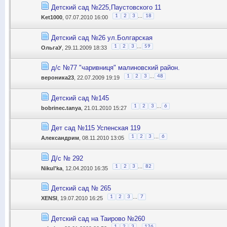
Детский сад №225,Паустовского 11
...
1
2
3
18
Ket1000
, 07.07.2010 16:00
Детский сад №26 ул.Болгарская
...
1
2
3
59
ОльгаУ
, 29.11.2009 18:33
д/с №77 "чаривниця" малиновский район.
...
1
2
3
48
вероника23
, 22.07.2009 19:19
Детский сад №145
...
1
2
3
6
bobrinec.tanya
, 21.01.2010 15:27
Дет сад №115 Успенская 119
...
1
2
3
6
Александрим
, 08.11.2010 13:05
Д/с № 292
...
1
2
3
82
Nikul'ka
, 12.04.2010 16:35
Детский сад № 265
...
1
2
3
7
XENSI
, 19.07.2010 16:25
Детский сад на Таирово №260
...
1
2
3
126