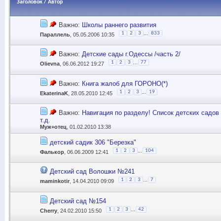
Заголовок
/
Автор
Важно:
Школы раннего развития
...
1
2
3
833
Параллель
, 05.05.2006 10:35
Важно:
Детские сады г.Одессы /часть 2/
...
1
2
3
77
Olievna
, 06.06.2012 19:27
Важно:
Книга жалоб для ГОРОНО(*)
...
1
2
3
19
EkaterinaK
, 28.05.2010 12:45
Важно:
Навигация по разделу! Список детских садов
т.д.
Муж+отец
, 01.02.2010 13:38
детский садик 306 "Березка"
...
1
2
3
104
Фалькор
, 06.06.2009 12:41
Детский сад Волошки №241
...
1
2
3
7
maminkotir
, 14.04.2010 09:09
Детский сад №154
...
1
2
3
42
Cherry
, 24.02.2010 15:50