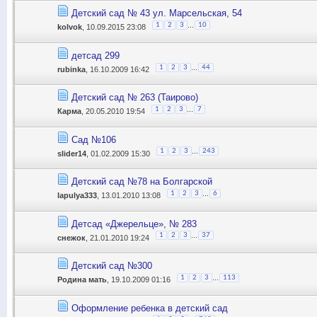
Детский сад № 43 ул. Марсельская, 54
...
1
2
3
10
kolvok
, 10.09.2015 23:08
детсад 299
...
1
2
3
44
rubinka
, 16.10.2009 16:42
Детский сад № 263 (Таирово)
...
1
2
3
7
Карма
, 20.05.2010 19:54
Сад №106
...
1
2
3
243
slider14
, 01.02.2009 15:30
Детский сад №78 на Болгарской
...
1
2
3
6
lapulya333
, 13.01.2010 13:08
Детсад «Джерельце», № 283
...
1
2
3
37
снежок
, 21.01.2010 19:24
Детский сад №300
...
1
2
3
113
Родина мать
, 19.10.2009 01:16
Оформление ребенка в детский сад