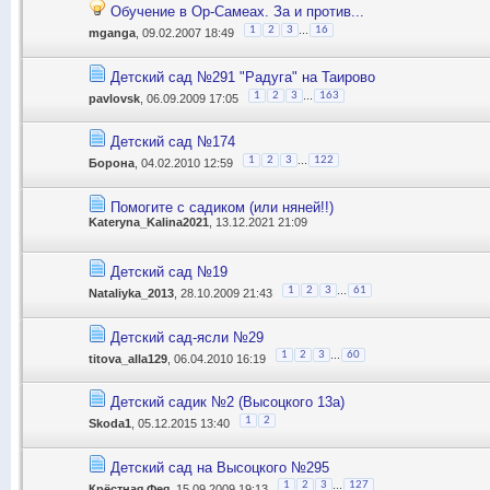
Обучение в Ор-Самеах. За и против...
...
1
2
3
16
mganga
, 09.02.2007 18:49
Детский сад №291 "Радуга" на Таирово
...
1
2
3
163
pavlovsk
, 06.09.2009 17:05
Детский сад №174
...
1
2
3
122
Борона
, 04.02.2010 12:59
Помогите с садиком (или няней!!)
Kateryna_Kalina2021
, 13.12.2021 21:09
Детский сад №19
...
1
2
3
61
Nataliyka_2013
, 28.10.2009 21:43
Детский сад-ясли №29
...
1
2
3
60
titova_alla129
, 06.04.2010 16:19
Детский садик №2 (Высоцкого 13а)
1
2
Skoda1
, 05.12.2015 13:40
Детский сад на Высоцкого №295
...
1
2
3
127
Крёстная Фея
, 15.09.2009 19:13