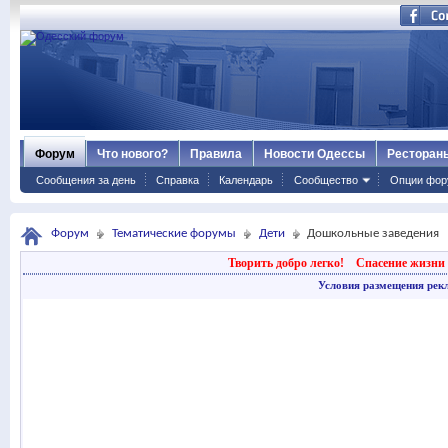
Форум
Что нового?
Правила
Новости Одессы
Ресторан
Сообщения за день
Справка
Календарь
Сообщество
Опции фор
Форум
Тематические форумы
Дети
Дошкольные заведения
Творить добро легко!
Спасение жизни 
Условия размещения рек