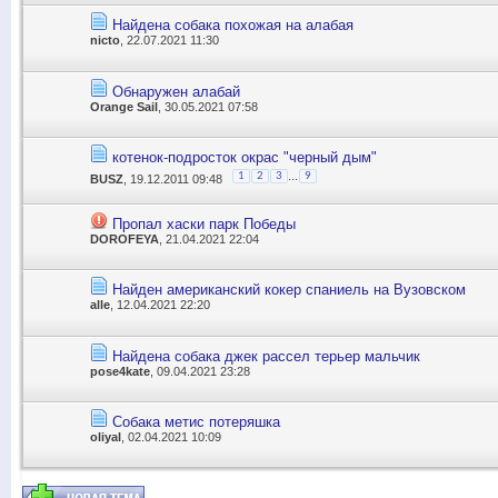
Найдена собака похожая на алабая
nicto
, 22.07.2021 11:30
Обнаружен алабай
Orange Sail
, 30.05.2021 07:58
котенок-подросток окрас "черный дым"
...
1
2
3
9
BUSZ
, 19.12.2011 09:48
Пропал хаски парк Победы
DOROFEYA
, 21.04.2021 22:04
Найден американский кокер спаниель на Вузовском
alle
, 12.04.2021 22:20
Найдена собака джек рассел терьер мальчик
pose4kate
, 09.04.2021 23:28
Собака метис потеряшка
oliyal
, 02.04.2021 10:09