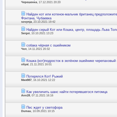
Черешенка
, 17.12.2021 20:20
Найден кот или котенок-мальчик британец предположител
Фонтана, Чубаевка
sovynja
, 23.10.2021 19:42
Найден серый Кот или Кошка, центр, площадь Льва Толс
Sergei
, 10.10.2021 13:23
собака чёрная с ошейником
Чел
, 14.11.2021 20:32
Кошка (кот)подросток в зелёном ошейнике черепаховый 
oliyal
, 21.11.2021 16:01
Потерялся Кот! Рыжий
Мия987
, 16.10.2021 12:22
Как увеличить шанс найти потерявшегося питомца
Ann28
, 07.11.2021 16:16
Пес ждет у светофора
Dumau
, 10.09.2021 10:15