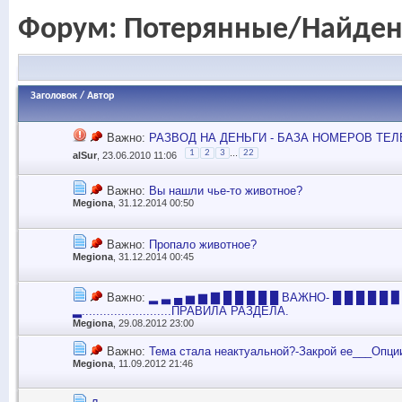
Форум:
Потерянные/Найде
Заголовок
/
Автор
Важно:
РАЗВОД НА ДЕНЬГИ - БАЗА НОМЕРОВ ТЕ
...
1
2
3
22
alSur
, 23.06.2010 11:06
Важно:
Вы нашли чье-то животное?
Megiona
, 31.12.2014 00:50
Важно:
Пропало животное?
Megiona
, 31.12.2014 00:45
Важно:
▂ ▃ ▄ ▅ ▆ ▇ █ █ █ █ █ ВАЖНО- █ █ █ █ █ ▉
▂.........................ПРАВИЛА РАЗДЕЛА.
Megiona
, 29.08.2012 23:00
Важно:
Тема стала неактуальной?-Закрой ее___Опци
Megiona
, 11.09.2012 21:46