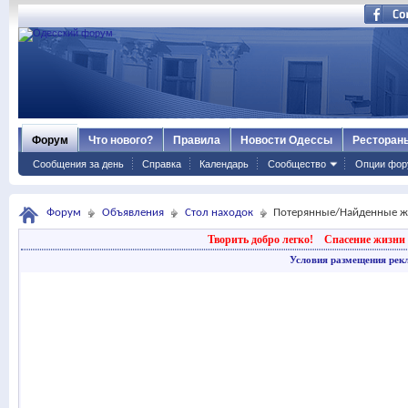
Форум
Что нового?
Правила
Новости Одессы
Ресторан
Сообщения за день
Справка
Календарь
Сообщество
Опции фор
Форум
Объявления
Стол находок
Потерянные/Найденные ж
Творить добро легко!
Спасение жизни 
Условия размещения рек