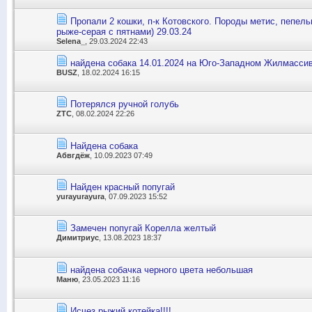
Пропали 2 кошки, п-к Котовского. Породы метис, пепель
рыже-серая с пятнами) 29.03.24
Selena_
, 29.03.2024 22:43
найдена собака 14.01.2024 на Юго-Западном Жилмасси
BUSZ
, 18.02.2024 16:15
Потерялся ручной голубь
ZTC
, 08.02.2024 22:26
Найдена собака
Абвгдёж
, 10.09.2023 07:49
Найден красный попугай
yurayurayura
, 07.09.2023 15:52
Замечен попугай Корелла желтый
Димитриус
, 13.08.2023 18:37
найдена собачка черного цвета небольшая
Маню
, 23.05.2023 11:16
Исчез рыжий котейка!!!!