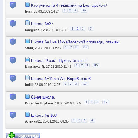
Кто учится в 4 гимназии на Болгарской?
...
1
2
3
36
lemi
, 05.03.2009 14:24
Школа №37
...
1
2
3
7
marguha
, 02.06.2010 16:25
Школа №1 на Михайловской площади, отзывы
...
1
2
3
85
элля
, 25.08.2009 13:26
Школа "Крок". Нужны отзывы!
...
1
2
3
85
Nastasya_R
, 27.01.2010 11:43
Школа №11 ул.Ак.-Воробьева 6
...
1
2
3
17
belill
, 28.09.2010 13:27
61-ая школа.
...
1
2
3
17
Dora the Explorer
, 18.05.2010 15:05
Школа № 103
...
1
2
3
4
Аленка81
, 25.01.2010 08:35