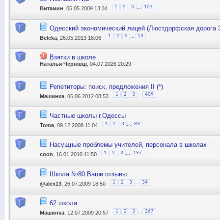
...
1
2
3
107
Витамин
, 05.05.2009 13:34
Одесский экономический лицей (Люстдорфская дорога 
...
1
2
3
13
Belcka
, 26.05.2013 18:06
Взятки в школе
Наталья Чернівці
, 04.07.2026 20:29
Репетиторы: поиск, предложения II (*)
...
1
2
3
409
Машинка
, 06.06.2012 08:53
Частные школы г.Одессы
...
1
2
3
89
Toma
, 09.12.2008 11:04
Насущные проблемы учителей, персонала в школах
...
1
2
3
197
coon
, 16.01.2010 11:50
Школа №80.Ваши отзывы.
...
1
2
3
34
@alex13
, 26.07.2009 18:50
62 школа
...
1
2
3
267
Машинка
, 12.07.2009 20:57