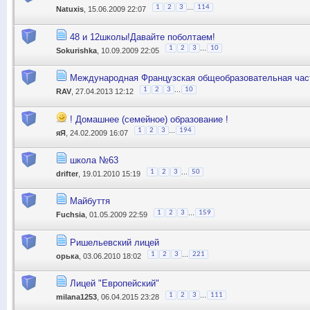
...
1
2
3
114
Natuxis
, 15.06.2009 22:07
48 и 12школы!Давайте поболтаем!
...
1
2
3
10
Sokurishka
, 10.09.2009 22:05
Международная Французская общеобразовательная час
...
1
2
3
10
RAV
, 27.04.2013 12:12
! Домашнее (семейное) образование !
...
1
2
3
194
яЯ
, 24.02.2009 16:07
школа №63
...
1
2
3
50
drifter
, 19.01.2010 15:19
Майбуття
...
1
2
3
159
Fuchsia
, 01.05.2009 22:59
Ришельевский лицей
...
1
2
3
221
орька
, 03.06.2010 18:02
Лицей "Европейский"
...
1
2
3
111
milana1253
, 06.04.2015 23:28