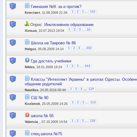
Гимназия №9: за и против?
...
1
2
3
155
Констант
, 11.08.2009 21:34
Опрос:
Инклюзивное образование
...
1
2
3
26
Хэлька
, 10.07.2013 19:04
Школа на Таирово № 86
...
1
2
3
202
Helgus
, 05.06.2009 14:14
Где достать учебники
...
1
2
3
443
Nikles
, 18.01.2009 19:24
Классы "Интеллект Украины" в школах Одессы. Особенн
общение родителей
...
1
2
3
129
Nautilus
, 24.05.2016 00:44
СШ № 90
...
1
2
3
113
Kozlenok
, 25.05.2009 14:26
школа № 56
...
1
2
3
120
Valencia_
, 07.10.2009 14:54
спец.школа №75