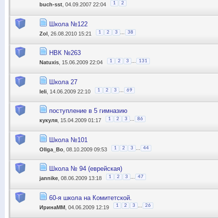
1
2
buch-sst
, 04.09.2007 22:04
Школа №122
...
1
2
3
38
Zol
, 26.08.2010 15:21
НВК №263
...
1
2
3
131
Natuxis
, 15.06.2009 22:04
Школа 27
...
1
2
3
69
leli
, 14.06.2009 22:10
поступление в 5 гимназию
...
1
2
3
86
кукуля
, 15.04.2009 01:17
Школа №101
...
1
2
3
44
Ollga_Bo
, 08.10.2009 09:53
Школа № 94 (еврейская)
...
1
2
3
47
jannike
, 08.06.2009 13:18
60-я школа на Комитетской.
...
1
2
3
26
ИринаММ
, 04.06.2009 12:19