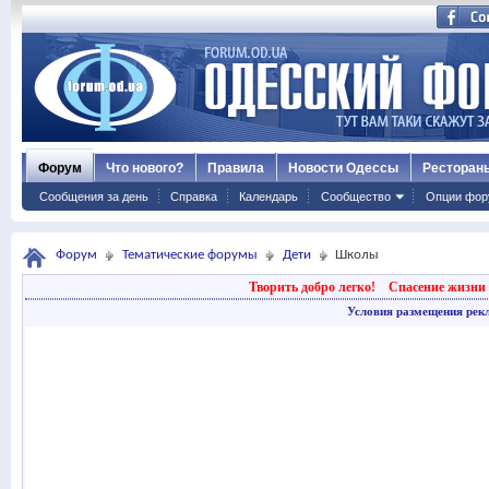
Форум
Что нового?
Правила
Новости Одессы
Ресторан
Сообщения за день
Справка
Календарь
Сообщество
Опции фор
Форум
Тематические форумы
Дети
Школы
Творить добро легко!
Спасение жизни 
Условия размещения рек