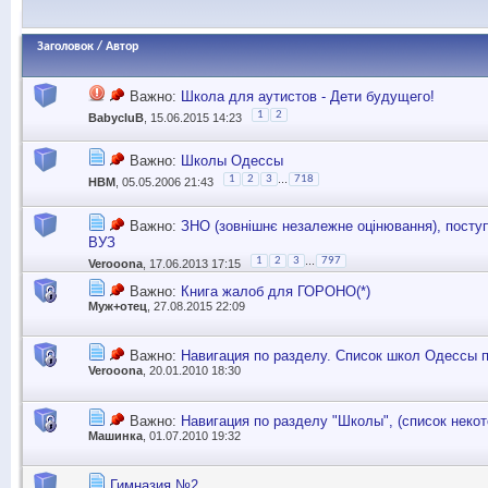
Заголовок
/
Автор
Важно:
Школа для аутистов - Дети будущего!
1
2
BabycluB
, 15.06.2015 14:23
Важно:
Школы Одессы
...
1
2
3
718
НВМ
, 05.05.2006 21:43
Важно:
ЗНО (зовнішнє незалежне оцінювання), посту
ВУЗ
...
1
2
3
797
Verooona
, 17.06.2013 17:15
Важно:
Книга жалоб для ГОРОНО(*)
Муж+отец
, 27.08.2015 22:09
Важно:
Навигация по разделу. Список школ Одессы 
Verooona
, 20.01.2010 18:30
Важно:
Навигация по разделу "Школы", (список нек
Машинка
, 01.07.2010 19:32
Гимназия №2