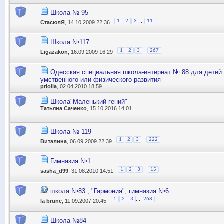
Школа № 95
...
1
2
3
11
СтасюлЯ
, 14.10.2009 22:36
Школа №117
...
1
2
3
267
Ligazakon
, 16.09.2009 16:29
Одесская специальная школа-интернат № 88 для детей
умственного или физического развития
priolia
, 02.04.2010 18:59
Школа"Маленький гений"
Татьяна Саченко
, 15.10.2016 14:01
Школа № 119
...
1
2
3
222
Виталина
, 06.09.2009 22:39
Гимназия №1
...
1
2
3
15
sasha_d99
, 31.08.2010 14:51
школа №83 , "Гармония", гимназия №6
...
1
2
3
268
la brune
, 11.09.2007 20:45
Школа №84