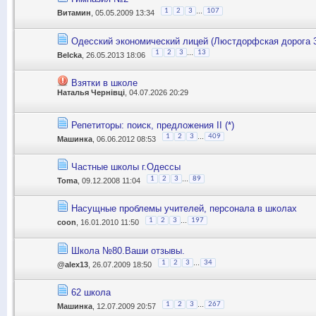
...
1
2
3
107
Витамин
, 05.05.2009 13:34
Одесский экономический лицей (Люстдорфская дорога 
...
1
2
3
13
Belcka
, 26.05.2013 18:06
Взятки в школе
Наталья Чернівці
, 04.07.2026 20:29
Репетиторы: поиск, предложения II (*)
...
1
2
3
409
Машинка
, 06.06.2012 08:53
Частные школы г.Одессы
...
1
2
3
89
Toma
, 09.12.2008 11:04
Насущные проблемы учителей, персонала в школах
...
1
2
3
197
coon
, 16.01.2010 11:50
Школа №80.Ваши отзывы.
...
1
2
3
34
@alex13
, 26.07.2009 18:50
62 школа
...
1
2
3
267
Машинка
, 12.07.2009 20:57