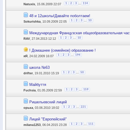
...
1
2
3
114
Natuxis
, 15.06.2009 22:07
48 и 12школы!Давайте поболтаем!
...
1
2
3
10
Sokurishka
, 10.09.2009 22:05
Международная Французская общеобразовательная час
...
1
2
3
10
RAV
, 27.04.2013 12:12
! Домашнее (семейное) образование !
...
1
2
3
194
яЯ
, 24.02.2009 16:07
школа №63
...
1
2
3
50
drifter
, 19.01.2010 15:19
Майбуття
...
1
2
3
159
Fuchsia
, 01.05.2009 22:59
Ришельевский лицей
...
1
2
3
221
орька
, 03.06.2010 18:02
Лицей "Европейский"
...
1
2
3
111
milana1253
, 06.04.2015 23:28