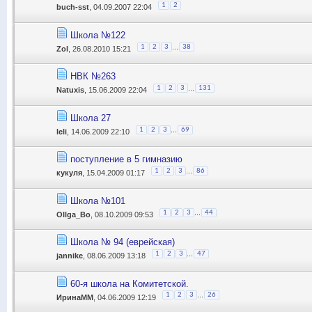
1
2
buch-sst
, 04.09.2007 22:04
Школа №122
...
1
2
3
38
Zol
, 26.08.2010 15:21
НВК №263
...
1
2
3
131
Natuxis
, 15.06.2009 22:04
Школа 27
...
1
2
3
69
leli
, 14.06.2009 22:10
поступление в 5 гимназию
...
1
2
3
86
кукуля
, 15.04.2009 01:17
Школа №101
...
1
2
3
44
Ollga_Bo
, 08.10.2009 09:53
Школа № 94 (еврейская)
...
1
2
3
47
jannike
, 08.06.2009 13:18
60-я школа на Комитетской.
...
1
2
3
26
ИринаММ
, 04.06.2009 12:19