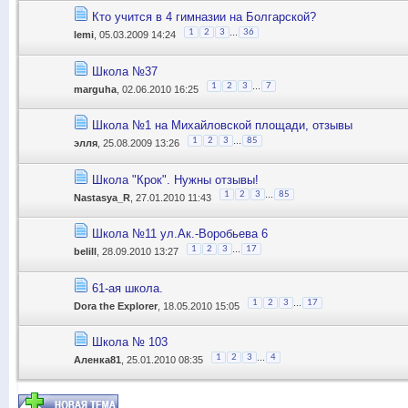
Кто учится в 4 гимназии на Болгарской?
...
1
2
3
36
lemi
, 05.03.2009 14:24
Школа №37
...
1
2
3
7
marguha
, 02.06.2010 16:25
Школа №1 на Михайловской площади, отзывы
...
1
2
3
85
элля
, 25.08.2009 13:26
Школа "Крок". Нужны отзывы!
...
1
2
3
85
Nastasya_R
, 27.01.2010 11:43
Школа №11 ул.Ак.-Воробьева 6
...
1
2
3
17
belill
, 28.09.2010 13:27
61-ая школа.
...
1
2
3
17
Dora the Explorer
, 18.05.2010 15:05
Школа № 103
...
1
2
3
4
Аленка81
, 25.01.2010 08:35