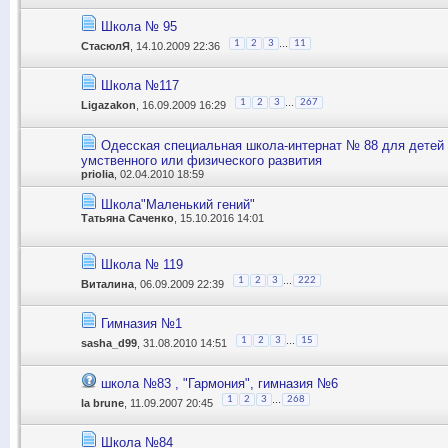
Школа № 95
...
1
2
3
11
СтасюлЯ
, 14.10.2009 22:36
Школа №117
...
1
2
3
267
Ligazakon
, 16.09.2009 16:29
Одесская специальная школа-интернат № 88 для детей
умственного или физического развития
priolia
, 02.04.2010 18:59
Школа"Маленький гений"
Татьяна Саченко
, 15.10.2016 14:01
Школа № 119
...
1
2
3
222
Виталина
, 06.09.2009 22:39
Гимназия №1
...
1
2
3
15
sasha_d99
, 31.08.2010 14:51
школа №83 , "Гармония", гимназия №6
...
1
2
3
268
la brune
, 11.09.2007 20:45
Школа №84