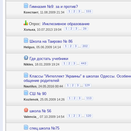
Гимназия №9: за и против?
...
1
2
3
155
Констант
, 11.08.2009 21:34
Опрос:
Инклюзивное образование
...
1
2
3
26
Хэлька
, 10.07.2013 19:04
Школа на Таирово № 86
...
1
2
3
202
Helgus
, 05.06.2009 14:14
Где достать учебники
...
1
2
3
443
Nikles
, 18.01.2009 19:24
Классы "Интеллект Украины" в школах Одессы. Особенн
общение родителей
...
1
2
3
129
Nautilus
, 24.05.2016 00:44
СШ № 90
...
1
2
3
113
Kozlenok
, 25.05.2009 14:26
школа № 56
...
1
2
3
120
Valencia_
, 07.10.2009 14:54
спец.школа №75