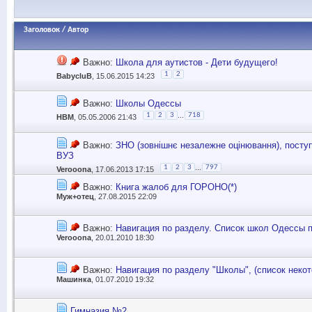
Заголовок
/
Автор
Важно:
Школа для аутистов - Дети будущего!
1
2
BabycluB
, 15.06.2015 14:23
Важно:
Школы Одессы
...
1
2
3
718
НВМ
, 05.05.2006 21:43
Важно:
ЗНО (зовнішнє незалежне оцінювання), посту
ВУЗ
...
1
2
3
797
Verooona
, 17.06.2013 17:15
Важно:
Книга жалоб для ГОРОНО(*)
Муж+отец
, 27.08.2015 22:09
Важно:
Навигация по разделу. Список школ Одессы 
Verooona
, 20.01.2010 18:30
Важно:
Навигация по разделу "Школы", (список нек
Машинка
, 01.07.2010 19:32
Гимназия №2