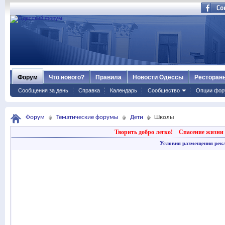
Форум
Что нового?
Правила
Новости Одессы
Ресторан
Сообщения за день
Справка
Календарь
Сообщество
Опции фор
Форум
Тематические форумы
Дети
Школы
Творить добро легко!
Спасение жизни 
Условия размещения рек