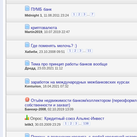
ПУМБ банк
...
1
2
3
7
Midnight 1
, 11.08.2011 23:24
криптовалюта
Martin2019
, 10.07.2019 22:47
Где поменять мелочь? :)
...
1
2
3
11
Хабиби
, 23.10.2008 09:51
Тема про принцип работы банков вообще
Дредд
, 23.03.2021 11:12
заработок на международных межбанковских курсах
Kenturion
, 18.04.2021 07:32
Отъём недвижимости банком/коллектором (переоформл
собственности и захват)
Банкир-2008
, 02.10.2019 13:09
Опрос:
Кредитный союз Альянс-Инвест
...
1
2
3
138
lelik3
, 30.03.2009 23:29
Помощь в получении кредита, с любой кредитной истор