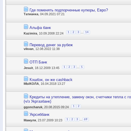
Где поменять подпорченные купюры, Евро?
Татианка
, 04.09.2021 07:21
Альфа банк
...
1
2
3
14
Kazimira
, 10.09.2008 22:24
Перевод денег за рубеж
vikvan
, 12.08.2022 11:38
ОТП Банк
...
1
2
3
5
Jesuit
, 18.12.2009 13:45
Кэшбэк, он же cashback
MЫКОЛА
, 16.04.2018 13:27
Кредиты на утепление, замену окон, счетчики тепла с г
(ч/з Укргазбанк)
1
2
ggoncharuk
, 20.08.2015 09:24
Укрсиббанк
...
1
2
3
69
Мамуля
, 23.07.2009 10:23