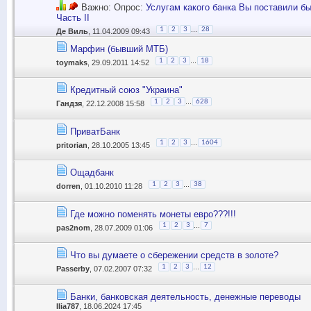
Важно: Опрос:
Услугам какого банка Вы поставили б
Часть II
...
1
2
3
28
Де Виль
, 11.04.2009 09:43
Марфин (бывший МТБ)
...
1
2
3
18
toymaks
, 29.09.2011 14:52
Кредитный союз "Украина"
...
1
2
3
628
Гандзя
, 22.12.2008 15:58
ПриватБанк
...
1
2
3
1604
pritorian
, 28.10.2005 13:45
Ощадбанк
...
1
2
3
38
dorren
, 01.10.2010 11:28
Где можно поменять монеты евро???!!!
...
1
2
3
7
pas2nom
, 28.07.2009 01:06
Что вы думаете о сбережении средств в золоте?
...
1
2
3
12
Passerby
, 07.02.2007 07:32
Банки, банковская деятельность, денежные переводы
Ilia787
, 18.06.2024 17:45