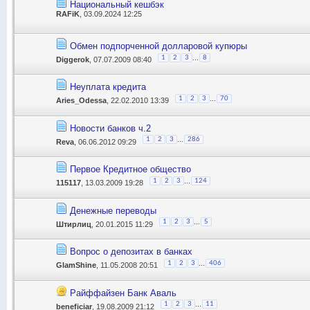
Национальный кешбэк
RAFiK
, 03.09.2024 12:25
Обмен подпорченной долларовой купюры
...
1
2
3
8
Diggerok
, 07.07.2009 08:40
Неуплата кредита
...
1
2
3
70
Aries_Odessa
, 22.02.2010 13:39
Новости банков ч.2
...
1
2
3
286
Reva
, 06.06.2012 09:29
Первое Кредитное общество
...
1
2
3
124
115117
, 13.03.2009 19:28
Денежные переводы
...
1
2
3
5
Штирлиц
, 20.01.2015 11:29
Вопрос о депозитах в банках
...
1
2
3
406
GlamShine
, 11.05.2008 20:51
Райффайзен Банк Аваль
...
1
2
3
11
beneficiar
, 19.08.2009 21:12