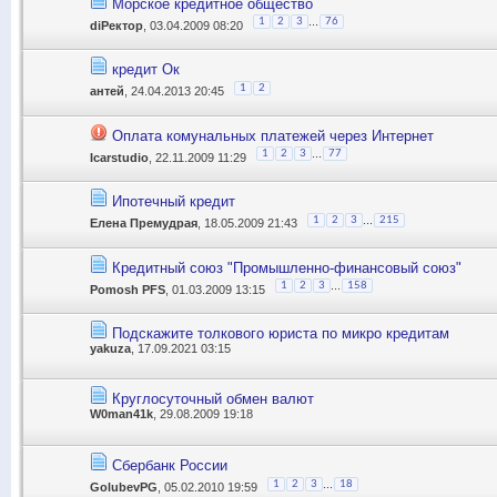
Морское кредитное общество
...
1
2
3
76
diРектор
, 03.04.2009 08:20
кредит Ок
1
2
антей
, 24.04.2013 20:45
Оплата комунальных платежей через Интернет
...
1
2
3
77
Icarstudio
, 22.11.2009 11:29
Ипотечный кредит
...
1
2
3
215
Елена Премудрая
, 18.05.2009 21:43
Кредитный союз "Промышленно-финансовый союз"
...
1
2
3
158
Pomosh PFS
, 01.03.2009 13:15
Подскажите толкового юриста по микро кредитам
yakuza
, 17.09.2021 03:15
Круглосуточный обмен валют
W0man41k
, 29.08.2009 19:18
Сбербанк России
...
1
2
3
18
GolubevPG
, 05.02.2010 19:59