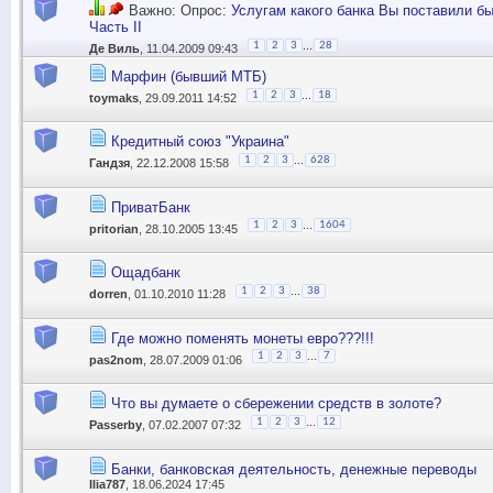
Важно: Опрос:
Услугам какого банка Вы поставили б
Часть II
...
1
2
3
28
Де Виль
, 11.04.2009 09:43
Марфин (бывший МТБ)
...
1
2
3
18
toymaks
, 29.09.2011 14:52
Кредитный союз "Украина"
...
1
2
3
628
Гандзя
, 22.12.2008 15:58
ПриватБанк
...
1
2
3
1604
pritorian
, 28.10.2005 13:45
Ощадбанк
...
1
2
3
38
dorren
, 01.10.2010 11:28
Где можно поменять монеты евро???!!!
...
1
2
3
7
pas2nom
, 28.07.2009 01:06
Что вы думаете о сбережении средств в золоте?
...
1
2
3
12
Passerby
, 07.02.2007 07:32
Банки, банковская деятельность, денежные переводы
Ilia787
, 18.06.2024 17:45