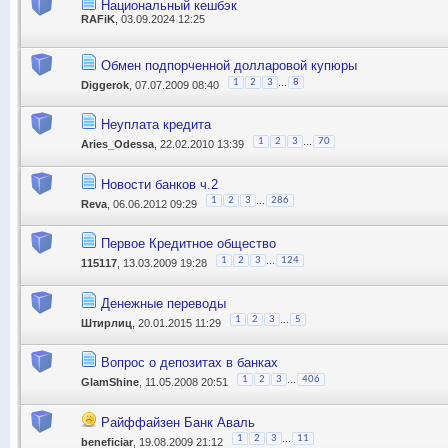
Национальный кешбэк
RAFiK
, 03.09.2024 12:25
Обмен подпорченной долларовой купюры
...
1
2
3
8
Diggerok
, 07.07.2009 08:40
Неуплата кредита
...
1
2
3
70
Aries_Odessa
, 22.02.2010 13:39
Новости банков ч.2
...
1
2
3
286
Reva
, 06.06.2012 09:29
Первое Кредитное общество
...
1
2
3
124
115117
, 13.03.2009 19:28
Денежные переводы
...
1
2
3
5
Штирлиц
, 20.01.2015 11:29
Вопрос о депозитах в банках
...
1
2
3
406
GlamShine
, 11.05.2008 20:51
Райффайзен Банк Аваль
...
1
2
3
11
beneficiar
, 19.08.2009 21:12