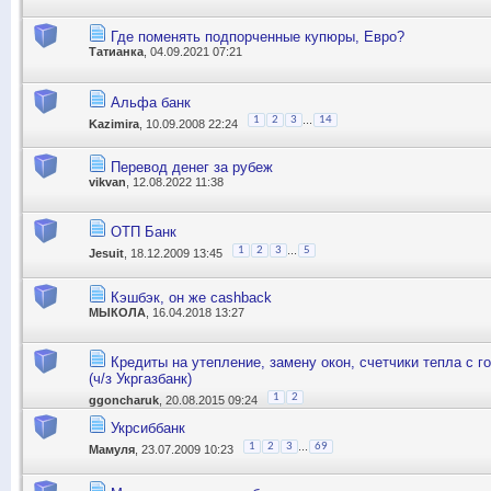
Где поменять подпорченные купюры, Евро?
Татианка
, 04.09.2021 07:21
Альфа банк
...
1
2
3
14
Kazimira
, 10.09.2008 22:24
Перевод денег за рубеж
vikvan
, 12.08.2022 11:38
ОТП Банк
...
1
2
3
5
Jesuit
, 18.12.2009 13:45
Кэшбэк, он же cashback
MЫКОЛА
, 16.04.2018 13:27
Кредиты на утепление, замену окон, счетчики тепла с г
(ч/з Укргазбанк)
1
2
ggoncharuk
, 20.08.2015 09:24
Укрсиббанк
...
1
2
3
69
Мамуля
, 23.07.2009 10:23