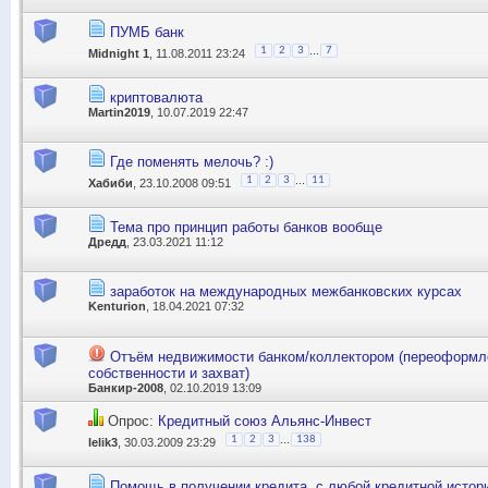
ПУМБ банк
...
1
2
3
7
Midnight 1
, 11.08.2011 23:24
криптовалюта
Martin2019
, 10.07.2019 22:47
Где поменять мелочь? :)
...
1
2
3
11
Хабиби
, 23.10.2008 09:51
Тема про принцип работы банков вообще
Дредд
, 23.03.2021 11:12
заработок на международных межбанковских курсах
Kenturion
, 18.04.2021 07:32
Отъём недвижимости банком/коллектором (переоформл
собственности и захват)
Банкир-2008
, 02.10.2019 13:09
Опрос:
Кредитный союз Альянс-Инвест
...
1
2
3
138
lelik3
, 30.03.2009 23:29
Помощь в получении кредита, с любой кредитной истор