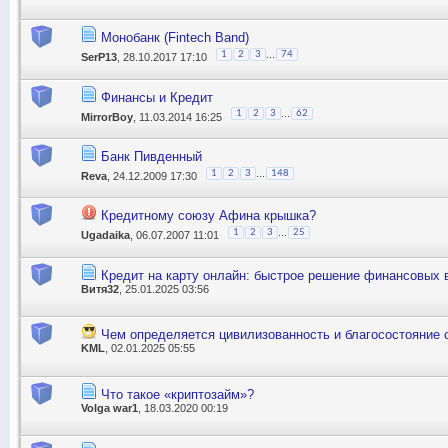
Монобанк (Fintech Band)
...
1
2
3
74
SerP13
, 28.10.2017 17:10
Финансы и Кредит
...
1
2
3
62
MirrorBoy
, 11.03.2014 16:25
Банк Пивденный
...
1
2
3
148
Reva
, 24.12.2009 17:30
Кредитному союзу Афина крышка?
...
1
2
3
25
Ugadaika
, 06.07.2007 11:01
Кредит на карту онлайн: быстрое решение финансовых 
Витя32
, 25.01.2025 03:56
Чем определяется цивилизованность и благосостояние
KML
, 02.01.2025 05:55
Что такое «криптозайм»?
Volga war1
, 18.03.2020 00:19