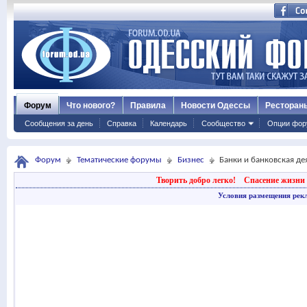
Форум
Что нового?
Правила
Новости Одессы
Ресторан
Сообщения за день
Справка
Календарь
Сообщество
Опции фор
Форум
Тематические форумы
Бизнес
Банки и банковская де
Творить добро легко!
Спасение жизни 
Условия размещения рек