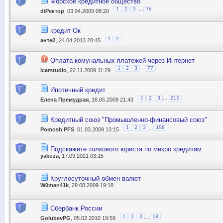
Морское кредитное общество
...
1
2
3
76
diРектор
, 03.04.2009 08:20
кредит Ок
1
2
антей
, 24.04.2013 20:45
Оплата комунальных платежей через Интернет
...
1
2
3
77
Icarstudio
, 22.11.2009 11:29
Ипотечный кредит
...
1
2
3
215
Елена Премудрая
, 18.05.2009 21:43
Кредитный союз "Промышленно-финансовый союз"
...
1
2
3
158
Pomosh PFS
, 01.03.2009 13:15
Подскажите толкового юриста по микро кредитам
yakuza
, 17.09.2021 03:15
Круглосуточный обмен валют
W0man41k
, 29.08.2009 19:18
Сбербанк России
...
1
2
3
18
GolubevPG
, 05.02.2010 19:59