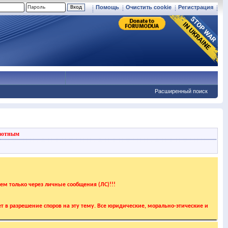
Помощь
Очистить cookie
Регистрация
Расширенный поиск
вотным
аем только через личные сообщения (ЛС)!!!
т в разрешение споров на эту тему. Все юридические, морально-этические и