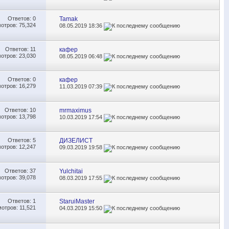
Ответов:
0
Tamak
отров: 75,324
08.05.2019
18:36
Ответов:
11
кафер
отров: 23,030
08.05.2019
06:48
Ответов:
0
кафер
отров: 16,279
11.03.2019
07:39
Ответов:
10
mrmaximus
отров: 13,798
10.03.2019
17:54
Ответов:
5
ДИЗЕЛИСТ
отров: 12,247
09.03.2019
19:58
Ответов:
37
Yulchitai
отров: 39,078
08.03.2019
17:55
Ответов:
1
StaruiMaster
отров: 11,521
04.03.2019
15:50