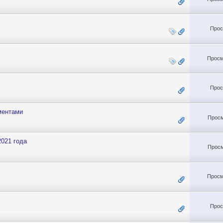
Прос
Просм
Прос
ментами
Просм
021 года
Просм
Просм
Прос