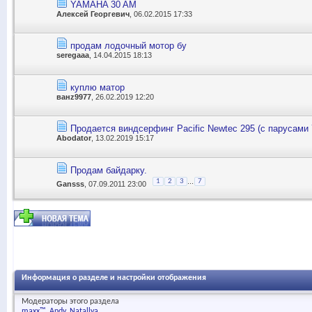
YAMAHA 30 AM
Алексей Георгевич
, 06.02.2015 17:33
продам лодочный мотор бу
seregaaa
, 14.04.2015 18:13
куплю матор
ванz9977
, 26.02.2019 12:20
Продается виндсерфинг Pacific Newtec 295 (с парусами 7
Abodator
, 13.02.2019 15:17
Продам байдарку.
...
1
2
3
7
Gansss
, 07.09.2011 23:00
Информация о разделе и настройки отображения
Модераторы этого раздела
maxx™
Andy
Natallya