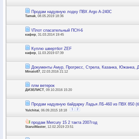
Продам надувную лодку ПВХ Argo А-240С
Tamak
, 08.05.2019 18:36
\Плот спасательный ПСН-6
кафер
, 31.03.2014 19:45
Куплю швертбот ZEF
кафер
, 11.03.2019 07:39
Документы Амур, Прогресс, Стрела, Казанка, Южанка, Д
Minato87
, 22.03.2016 21:12
плм ветерок
ДИЗЕЛИСТ
, 09.10.2016 15:20
Продам надувную байдарку Ладья ЛБ-460 из ПВХ 850 (б/
1
2
Yulchitai
, 06.09.2015 18:18
продам Mercury 15 2 такта 2007год
StaruiMaster
, 12.02.2019 23:51