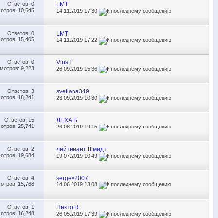
Ответов:
0
LMT
отров: 10,645
14.11.2019
17:30
Ответов:
0
LMT
отров: 15,405
14.11.2019
17:22
Ответов:
0
VinsT
мотров: 9,223
26.09.2019
15:36
Ответов:
3
svetlana349
отров: 18,241
23.09.2019
10:30
Ответов:
15
ЛЕХА Б
отров: 25,741
26.08.2019
19:15
Ответов:
2
лейтенант Шмидт
отров: 19,684
19.07.2019
10:49
Ответов:
4
sergey2007
отров: 15,768
14.06.2019
13:08
Ответов:
1
Некто R
отров: 16,248
26.05.2019
17:39