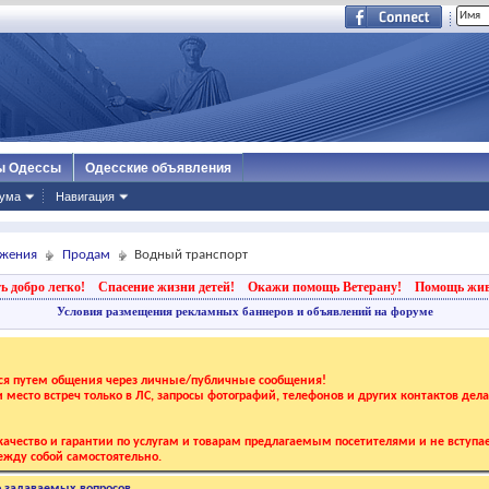
ы Одессы
Одесские объявления
ума
Навигация
ижения
Продам
Водный транспорт
ь добро легко!
Спасение жизни детей!
Окажи помощь Ветерану!
Помощь жи
Условия размещения рекламных баннеров и объявлений на форуме
тся путем общения через личные/публичные сообщения!
 и место встреч только в ЛС, запросы фотографий, телефонов и других контактов дел
ачество и гарантии по услугам и товарам предлагаемым посетителями и не вступае
жду собой самостоятельно.