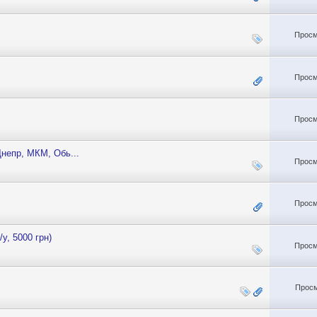
Просм
Просм
Просм
непр, МКМ, Обь...
Просм
Просм
у, 5000 грн)
Просм
Просм