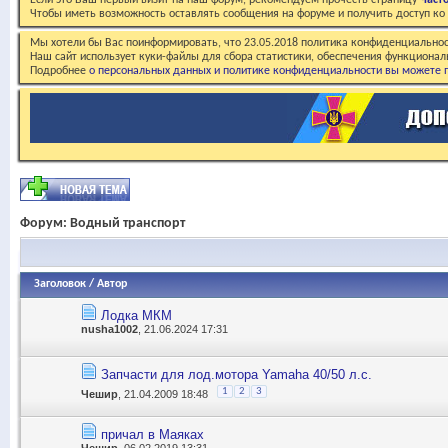
Если это Ваш первый визит на наш форум, рекомендуем прочесть страницу
Част
Чтобы иметь возможность оставлять сообщения на форуме и получить доступ к
Мы хотели бы Вас поинформировать, что 23.05.2018 политика конфиденциальнос
Наш сайт использует куки-файлы для сбора статистики, обеспечения функционал
Подробнее
о персональных данных и политике конфиденциальности вы можете п
Форум:
Водный транспорт
Заголовок
/
Автор
Лодка МКМ
nusha1002
, 21.06.2024 17:31
Запчасти для лод.мотора Yamaha 40/50 л.с.
1
2
3
Чешир
, 21.04.2009 18:48
причал в Маяках
Чешир
, 06.02.2019 13:31