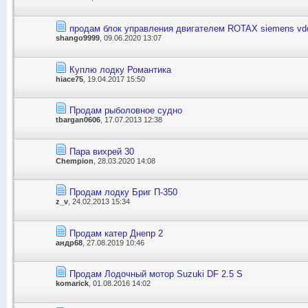
продам блок управления двигателем ROTAX siemens vd
shango9999
, 09.06.2020 13:07
Куплю лодку Романтика
hiace75
, 19.04.2017 15:50
Продам рыболовное судно
tbargan0606
, 17.07.2013 12:38
Пара вихрей 30
Chempion
, 28.03.2020 14:08
Продам лодку Бриг П-350
z_v
, 24.02.2013 15:34
Продам катер Днепр 2
андр68
, 27.08.2019 10:46
Продам Лодочный мотор Suzuki DF 2.5 S
komarick
, 01.08.2016 14:02