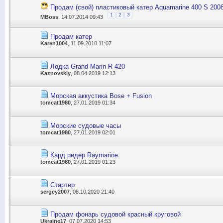
Продам (свой) пластиковый катер Aquamarine 400 S 2008
1
2
3
MBoss
, 14.07.2014 09:43
Продам катер
Karen1004
, 11.09.2018 11:07
Лодка Grand Marin R 420
Kaznovskiy
, 08.04.2019 12:13
Морская аккустика Bose + Fusion
tomcat1980
, 27.01.2019 01:34
Морские судовые часы
tomcat1980
, 27.01.2019 02:01
Кард ридер Raymarine
tomcat1980
, 27.01.2019 01:23
Стартер
sergey2007
, 08.10.2020 21:40
Продам фонарь судовой красный круговой
Ukraine17
, 07.07.2020 14:53