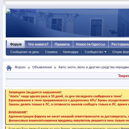
Форум
Что нового?
Правила
Новости Одессы
Ресторан
Сообщения за день
Справка
Календарь
Сообщество
Опции фор
Форум
Объявления
Авто, мото, вело и другие средства передв
Творит
Запрещено (выдается нарушение):
"Апать" чаще одного раза в 10 дней, со дня последнего сообщения в теме!
Бронирование в теме приравнивается к досрочному АПу! Бронь осуществляе
Заказы делать только в ЛС, о готовности заказов сообщать только в ЛС, время
ВНИМАНИЕ!
Администрация форума не несет никакой ответственности за достоверность, к
финансовые взаимоотношения продавец-покупатель решаются ими только ме