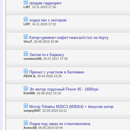
продам гидроцикл
LMT
, 14.11.2019 17:30
лодка пвх с мотором
LMT
, 14.11.2019 17:22
Катер+движок+лафет+мангал/стол на борту
VinsT
, 26.09.2019 15:36
Запчасти к Баркасу
svetlana349
, 20.07.2017 17:29
Причал с участком в Беляевке
ЛЕХА Б
, 26.04.2018 13:35
Эл мотор лодочный Flover 45 - 1600грн
Kim999
, 16.08.2012 15:10
Мотор Tohatsu M25C3 (M30A4) + бонусом катер
sergey2007
, 22.04.2019 16:12
Лодки под заказ из стекловолокна
Алекс58
, 06.05.2019 18:44