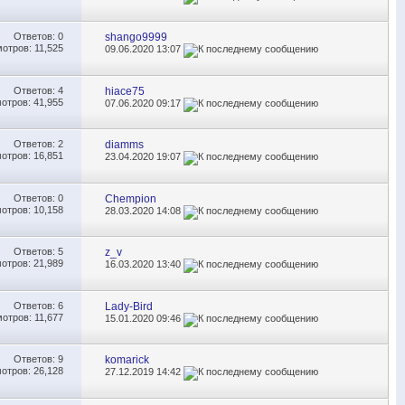
Ответов:
0
shango9999
отров: 11,525
09.06.2020
13:07
Ответов:
4
hiace75
отров: 41,955
07.06.2020
09:17
Ответов:
2
diamms
отров: 16,851
23.04.2020
19:07
Ответов:
0
Chempion
отров: 10,158
28.03.2020
14:08
Ответов:
5
z_v
отров: 21,989
16.03.2020
13:40
Ответов:
6
Lady-Bird
отров: 11,677
15.01.2020
09:46
Ответов:
9
komarick
отров: 26,128
27.12.2019
14:42