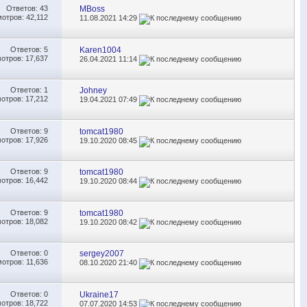
Ответов:
43
MBoss
отров: 42,112
11.08.2021
14:29
Ответов:
5
Karen1004
отров: 17,637
26.04.2021
11:14
Ответов:
1
Johney
отров: 17,212
19.04.2021
07:49
Ответов:
9
tomcat1980
отров: 17,926
19.10.2020
08:45
Ответов:
9
tomcat1980
отров: 16,442
19.10.2020
08:44
Ответов:
9
tomcat1980
отров: 18,082
19.10.2020
08:42
Ответов:
0
sergey2007
отров: 11,636
08.10.2020
21:40
Ответов:
0
Ukraine17
отров: 18,722
07.07.2020
14:53