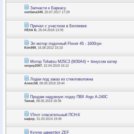
Запчасти к Баркасу
svetlana349
, 20.07.2017 17:29
Причал с участком в Беляевке
ЛЕХА Б
, 26.04.2018 13:35
Эл мотор лодочный Flover 45 - 1600грн
Kim999
, 16.08.2012 15:10
Мотор Tohatsu M25C3 (M30A4) + бонусом катер
sergey2007
, 22.04.2019 16:12
Лодки под заказ из стекловолокна
Алекс58
, 06.05.2019 18:44
Продам надувную лодку ПВХ Argo А-240С
Tamak
, 08.05.2019 18:36
\Плот спасательный ПСН-6
кафер
, 31.03.2014 19:45
Куплю швертбот ZEF