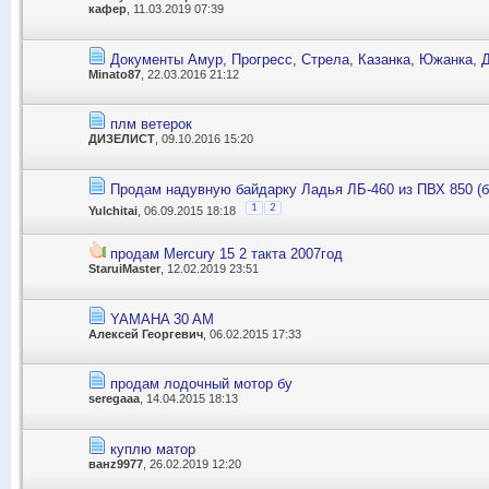
кафер
, 11.03.2019 07:39
Документы Амур, Прогресс, Стрела, Казанка, Южанка, Д
Minato87
, 22.03.2016 21:12
плм ветерок
ДИЗЕЛИСТ
, 09.10.2016 15:20
Продам надувную байдарку Ладья ЛБ-460 из ПВХ 850 (б/
1
2
Yulchitai
, 06.09.2015 18:18
продам Mercury 15 2 такта 2007год
StaruiMaster
, 12.02.2019 23:51
YAMAHA 30 AM
Алексей Георгевич
, 06.02.2015 17:33
продам лодочный мотор бу
seregaaa
, 14.04.2015 18:13
куплю матор
ванz9977
, 26.02.2019 12:20