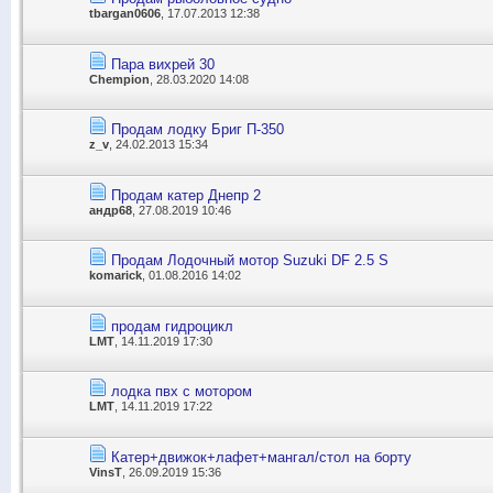
tbargan0606
, 17.07.2013 12:38
Пара вихрей 30
Chempion
, 28.03.2020 14:08
Продам лодку Бриг П-350
z_v
, 24.02.2013 15:34
Продам катер Днепр 2
андр68
, 27.08.2019 10:46
Продам Лодочный мотор Suzuki DF 2.5 S
komarick
, 01.08.2016 14:02
продам гидроцикл
LMT
, 14.11.2019 17:30
лодка пвх с мотором
LMT
, 14.11.2019 17:22
Катер+движок+лафет+мангал/стол на борту
VinsT
, 26.09.2019 15:36