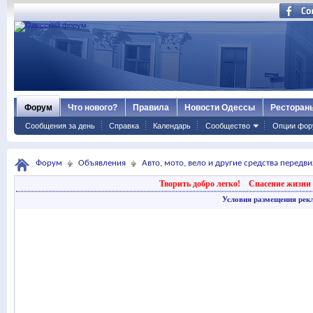
Форум
Что нового?
Правила
Новости Одессы
Ресторан
Сообщения за день
Справка
Календарь
Сообщество
Опции фор
Форум
Объявления
Авто, мото, вело и другие средства передв
Творить добро легко!
Спасение жизни 
Условия размещения рек