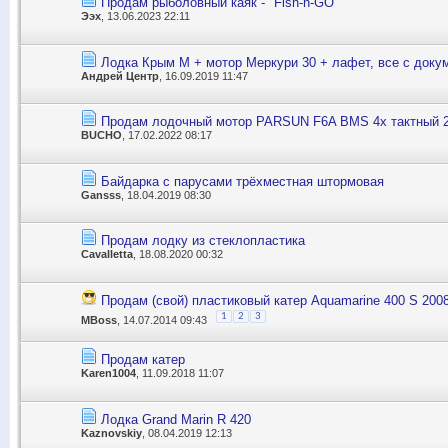
Продам рыболовный каяк - "Fish-n-GO"
Ээх
, 13.06.2023 22:11
Лодка Крым М + мотор Меркури 30 + лафет, все с доку
Андрей Центр
, 16.09.2019 11:47
Продам лодочный мотор PARSUN F6A BMS 4х тактный 2
BUCHO
, 17.02.2022 08:17
Байдарка с парусами трёхместная штормовая
Gansss
, 18.04.2019 08:30
Продам лодку из стеклопластика
Cavalletta
, 18.08.2020 00:32
Продам (свой) пластиковый катер Aquamarine 400 S 2008
1
2
3
MBoss
, 14.07.2014 09:43
Продам катер
Karen1004
, 11.09.2018 11:07
Лодка Grand Marin R 420
Kaznovskiy
, 08.04.2019 12:13