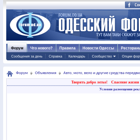
Форум
Что нового?
Правила
Новости Одессы
Ресторан
Сообщения за день
Справка
Календарь
Сообщество
Опции фор
Форум
Объявления
Авто, мото, вело и другие средства передв
Творить добро легко!
Спасение жизни 
Условия размещения рек