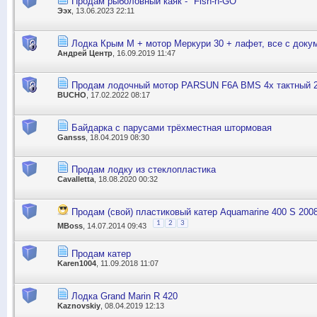
Продам рыболовный каяк - "Fish-n-GO"
Ээх
, 13.06.2023 22:11
Лодка Крым М + мотор Меркури 30 + лафет, все с доку
Андрей Центр
, 16.09.2019 11:47
Продам лодочный мотор PARSUN F6A BMS 4х тактный 2
BUCHO
, 17.02.2022 08:17
Байдарка с парусами трёхместная штормовая
Gansss
, 18.04.2019 08:30
Продам лодку из стеклопластика
Cavalletta
, 18.08.2020 00:32
Продам (свой) пластиковый катер Aquamarine 400 S 2008
1
2
3
MBoss
, 14.07.2014 09:43
Продам катер
Karen1004
, 11.09.2018 11:07
Лодка Grand Marin R 420
Kaznovskiy
, 08.04.2019 12:13