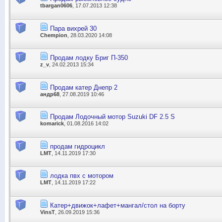
tbargan0606
, 17.07.2013 12:38
Пара вихрей 30
Chempion
, 28.03.2020 14:08
Продам лодку Бриг П-350
z_v
, 24.02.2013 15:34
Продам катер Днепр 2
андр68
, 27.08.2019 10:46
Продам Лодочный мотор Suzuki DF 2.5 S
komarick
, 01.08.2016 14:02
продам гидроцикл
LMT
, 14.11.2019 17:30
лодка пвх с мотором
LMT
, 14.11.2019 17:22
Катер+движок+лафет+мангал/стол на борту
VinsT
, 26.09.2019 15:36