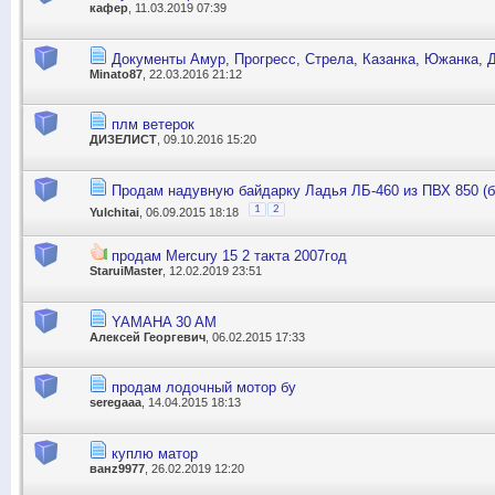
кафер
, 11.03.2019 07:39
Документы Амур, Прогресс, Стрела, Казанка, Южанка, Д
Minato87
, 22.03.2016 21:12
плм ветерок
ДИЗЕЛИСТ
, 09.10.2016 15:20
Продам надувную байдарку Ладья ЛБ-460 из ПВХ 850 (б/
1
2
Yulchitai
, 06.09.2015 18:18
продам Mercury 15 2 такта 2007год
StaruiMaster
, 12.02.2019 23:51
YAMAHA 30 AM
Алексей Георгевич
, 06.02.2015 17:33
продам лодочный мотор бу
seregaaa
, 14.04.2015 18:13
куплю матор
ванz9977
, 26.02.2019 12:20