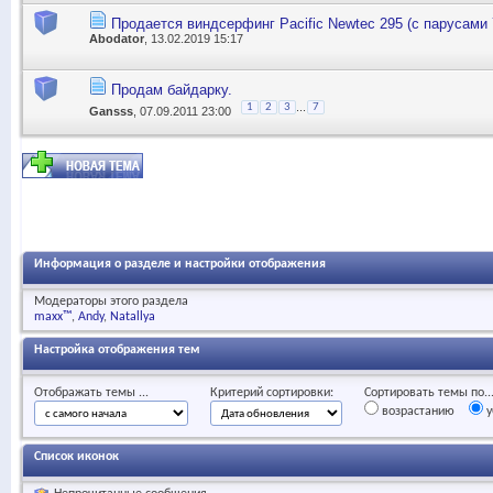
Продается виндсерфинг Pacific Newtec 295 (с парусами 7
Abodator
, 13.02.2019 15:17
Продам байдарку.
...
1
2
3
7
Gansss
, 07.09.2011 23:00
Информация о разделе и настройки отображения
Модераторы этого раздела
maxx™
Andy
Natallya
Настройка отображения тем
Отображать темы ...
Критерий сортировки:
Сортировать темы по..
возрастанию
у
Список иконок