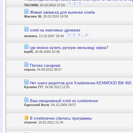
1
2
3
ТАСНИМ
, 16.10.2014 17:24
Живая закваска для выпечки хлеба
Жаклин 36
, 29.03.2015 14:50
хлеб на хмелевых дрожжах
...
1
2
3
6
awatana
, 13.10.2007 18:49
где можно купить ручную мельницу зерна?
kay05
, 26.06.2009 10:36
Патока сахарная
rogoza
, 04.09.2012 08:27
Нет книги рецептов для Хлебопечки KENWOOD BM 450
Kpowka 777
, 04.08.2012 12:01
Ваш ежедневный хлеб из хлебопечки
Одесский Волк
, 04.10.2009 19:57
В хлебопечке сбились программы
zhannel
, 19.02.2012 21:34