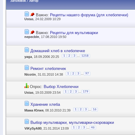
Заголовок
/
Автор
Важно:
Рецепты нашего форума (для хлебопечки)
Ustas
, 24.02.2009 10:29
Важно:
Рецепты для мультиварки
nepecbIn
, 17.08.2010 19:50
Домашний хлеб в хлебопечке
...
1
2
3
1258
yaga
, 18.09.2006 20:25
Ремонт хлебопечек
...
1
2
3
97
Nicotin
, 31.01.2010 14:38
Опрос:
Выбор Хлебопечки
...
1
2
3
179
Ustas
, 19.03.2009 23:54
Хранение хлеба
...
1
2
3
16
Мама Юлия
, 08.10.2010 21:39
Выбор мультиварки, мультиварки-скороварки
...
1
2
3
46
ViKySyA80
, 21.01.2014 13:09