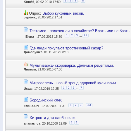
...
1
2
3
8
Юля86
, 02.02.2010 17:50
Опрос:
Выбор кухонных весов.
серёжа.
, 28.05.2012 17:51
Тестомес - полезен ли в хозяйстве? Брать или не брать.
...
1
2
3
25
_Elena_
, 27.02.2013 15:30
Где люди покупают тростниковый сахар?
Домовушка
, 01.11.2012 08:18
Мультиварка- скороварка. Делимся рецептами.
Лилиля
, 21.05.2015 07:05
Микрозелень - новый тренд здоровой кулинарии
...
1
2
3
7
Ustas
, 17.02.2019 12:25
Бородинский хлеб
...
1
2
3
33
ЕленаАРТ
, 22.02.2009 11:31
Хитрости для хлебопечек
1
2
ananas_ua
, 20.10.2009 19:09