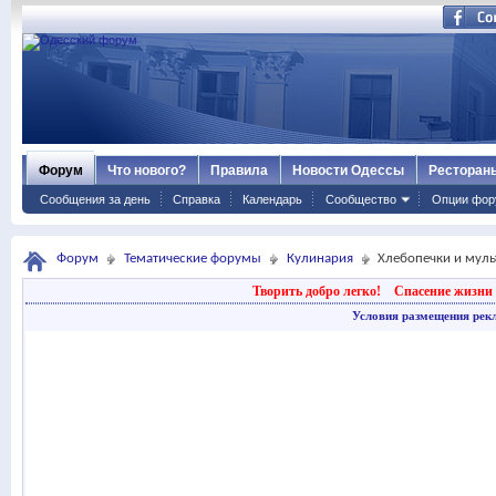
Форум
Что нового?
Правила
Новости Одессы
Ресторан
Сообщения за день
Справка
Календарь
Сообщество
Опции фор
Форум
Тематические форумы
Кулинария
Хлебопечки и муль
Творить добро легко!
Спасение жизни 
Условия размещения рек