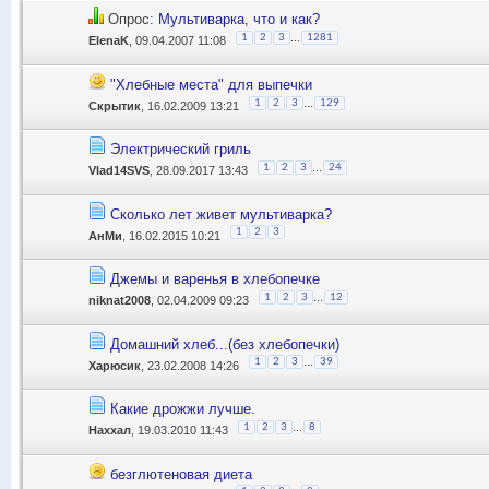
Опрос:
Мультиварка, что и как?
...
1
2
3
1281
ElenaK
, 09.04.2007 11:08
"Хлебные места" для выпечки
...
1
2
3
129
Скрытик
, 16.02.2009 13:21
Электрический гриль
...
1
2
3
24
Vlad14SVS
, 28.09.2017 13:43
Сколько лет живет мультиварка?
1
2
3
АнМи
, 16.02.2015 10:21
Джемы и варенья в хлебопечке
...
1
2
3
12
niknat2008
, 02.04.2009 09:23
Домашний хлеб...(без хлебопечки)
...
1
2
3
39
Харюсик
, 23.02.2008 14:26
Какие дрожжи лучше.
...
1
2
3
8
Наххал
, 19.03.2010 11:43
безглютеновая диета