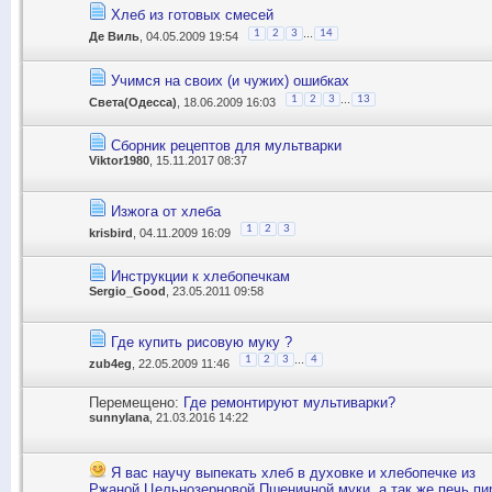
Хлеб из готовых смесей
...
1
2
3
14
Де Виль
, 04.05.2009 19:54
Учимся на своих (и чужих) ошибках
...
1
2
3
13
Света(Одесса)
, 18.06.2009 16:03
Сборник рецептов для мультварки
Viktor1980
, 15.11.2017 08:37
Изжога от хлеба
1
2
3
krisbird
, 04.11.2009 16:09
Инструкции к хлебопечкам
Sergio_Good
, 23.05.2011 09:58
Где купить рисовую муку ?
...
1
2
3
4
zub4eg
, 22.05.2009 11:46
Перемещено:
Где ремонтируют мультиварки?
sunnylana
, 21.03.2016 14:22
Я вас научу выпекать хлеб в духовке и хлебопечке из
Ржаной,Цельнозерновой,Пшеничной муки .а так же печь пир