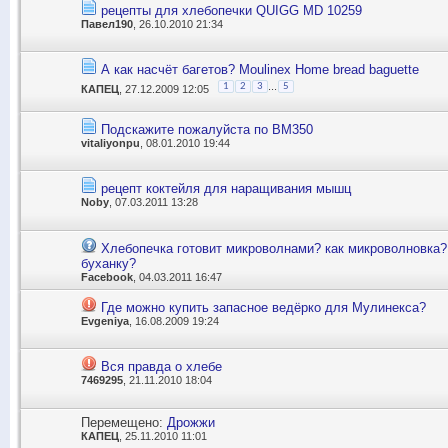
рецепты для хлебопечки QUIGG MD 10259
Павел190
, 26.10.2010 21:34
А как насчёт багетов? Moulinex Home bread baguette
...
1
2
3
5
КАПЕЦ
, 27.12.2009 12:05
Подскажите пожалуйста по ВМ350
vitaliyonpu
, 08.01.2010 19:44
рецепт коктейля для наращивания мышц
Noby
, 07.03.2011 13:28
Хлебопечка готовит микроволнами? как микроволновка?
буханку?
Facebook
, 04.03.2011 16:47
Где можно купить запасное ведёрко для Мулинекса?
Evgeniya
, 16.08.2009 19:24
Вся правда о хлебе
7469295
, 21.11.2010 18:04
Перемещено:
Дрожжи
КАПЕЦ
, 25.11.2010 11:01