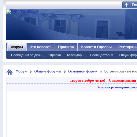
Форум
Что нового?
Правила
Новости Одессы
Ресторан
Сообщения за день
Справка
Календарь
Сообщество
Опции фор
Форум
Общие форумы
Основной форум
Встречи разные ну
Творить добро легко!
Спасение жизни 
Условия размещения рек