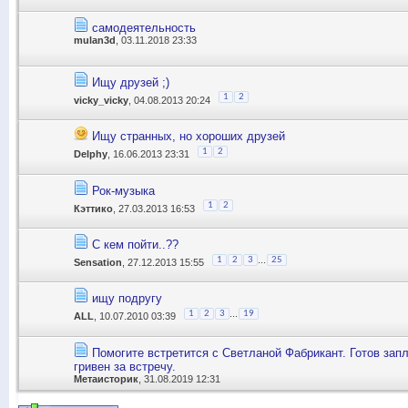
самодеятельность
mulan3d
, 03.11.2018 23:33
Ищу друзей ;)
1
2
vicky_vicky
, 04.08.2013 20:24
Ищу странных, но хороших друзей
1
2
Delphy
, 16.06.2013 23:31
Рок-музыка
1
2
Кэттико
, 27.03.2013 16:53
С кем пойти..??
...
1
2
3
25
Sensation
, 27.12.2013 15:55
ищу подругу
...
1
2
3
19
ALL
, 10.07.2010 03:39
Помогите встретится с Светланой Фабрикант. Готов зап
гривен за встречу.
Метаисторик
, 31.08.2019 12:31