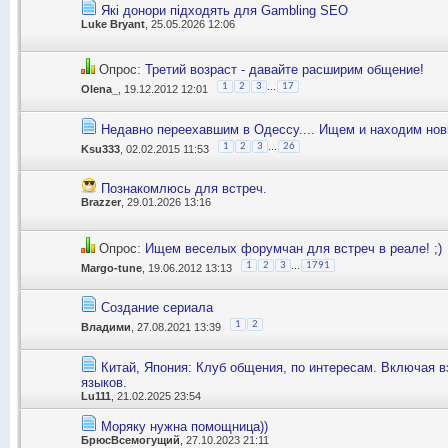
Які донори підходять для Gambling SEO
Luke Bryant
, 25.05.2026 12:06
Опрос:
Третий возраст - давайте расширим общение!
...
1
2
3
17
Olena_
, 19.12.2012 12:01
Недавно переехавшим в Одессу.... Ищем и находим нов
...
1
2
3
26
Ksu333
, 02.02.2015 11:53
Познакомлюсь для встреч.
Brazzer
, 29.01.2026 13:16
Опрос:
Ищем веселых форумчан для встреч в реале! ;)
...
1
2
3
1791
Margo-tune
, 19.06.2012 13:13
Создание сериала
1
2
Владими
, 27.08.2021 13:39
Китай, Япония: Клуб общения, по интересам. Включая 
языков.
Lu111
, 21.02.2025 23:54
Моряку нужна помощница))
БрюсВсемогущий
, 27.10.2023 21:11