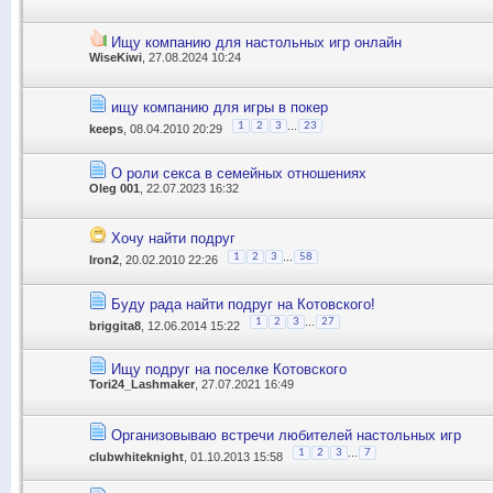
Ищу компанию для настольных игр онлайн
WiseKiwi
, 27.08.2024 10:24
ищу компанию для игры в покер
...
1
2
3
23
keeps
, 08.04.2010 20:29
О роли секса в семейных отношениях
Oleg 001
, 22.07.2023 16:32
Хочу найти подруг
...
1
2
3
58
Iron2
, 20.02.2010 22:26
Буду рада найти подруг на Котовского!
...
1
2
3
27
briggita8
, 12.06.2014 15:22
Ищу подруг на поселке Котовского
Tori24_Lashmaker
, 27.07.2021 16:49
Организовываю встречи любителей настольных игр
...
1
2
3
7
clubwhiteknight
, 01.10.2013 15:58