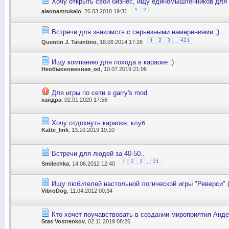
Хочу открыть свой бизнес, ищу единомышленников для
1
2
aleonastrukalo
, 26.03.2018 19:31
Встречи для знакомств с серьезными намерениями ;)
...
1
2
3
421
Quentin J. Tarantino
, 18.08.2014 17:26
Ищу компанию для похода в караоке :)
Необыкновенная_od
, 10.07.2019 21:06
Для игры по сети в garry's mod
хандра
, 02.01.2020 17:56
Хочу отдохнуть караоке, клуб
Katte_link
, 13.10.2019 19:10
Встречи для людей за 40-50..
...
1
2
3
21
Smilechka
, 14.06.2012 12:40
Ищу любителей настольной логической игры "Реверси" (
VibroDog
, 11.04.2012 00:34
Кто хочет поучавствовать в создании мироприятия Анд
Stas Vostrenkov
, 02.11.2019 08:26