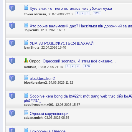
Куяльник - от него осталась неглубокая лужа
...
1
2
3
128
Точка отсчета
, 08.07.2008 22:10
Хто робив вальмовий дах? Наскільки він дорожчий за д
Jojikeniki
, 12.05.2026 16:37
УВАГА! РОЗШУКУЄТЬСЯ ШАХРАЙ!
IvanShuts
, 22.04.2026 18:40
Опрос:
Одесский зоопарк. И этим всё сказано...
...
1
2
3
176
Deniska
, 13.08.2005 21:14
blockbreakerr2
blockbreakerr2
, 24.03.2026 11:32
Socolive xem bong da l&#224; một trang web trực tiếp b&
ph&#237;,
socolivecommx001
, 12.03.2026 15:57
Одеські корупціонери
sabanamich
, 03.03.2026 08:55
Похороны в Одессе