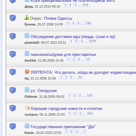
Клуб принципиальных не плательщиков ЖКХ.
...
1
2
3
374
Дауд
, 22.12.2010 06:16
Опрос:
Пляжи Одессы
...
1
2
3
230
Бонни
, 26.07.2006 14:09
Обсуждение доставки еды (пицца, суши и пр).
...
1
2
3
1599
pirania20
, 09.07.2011 03:31
пансионаты/дома для престарелых
...
1
2
3
21
AndSel
, 21.08.2006 15:46
УКРПОЧТА: Что делать, когда не доходит корреспонде
...
1
2
3
35
faj
, 23.12.2008 10:38
ул. Сегедская
...
1
2
3
163
Oldman
, 11.06.2005 09:02
Хорошие городские новости и сплетни.
...
1
2
3
356
scorpus
, 06.11.2006 22:43
Государственное приложение "Дія"
...
1
2
3
7
Kaoin
, 10.02.2020 10:53