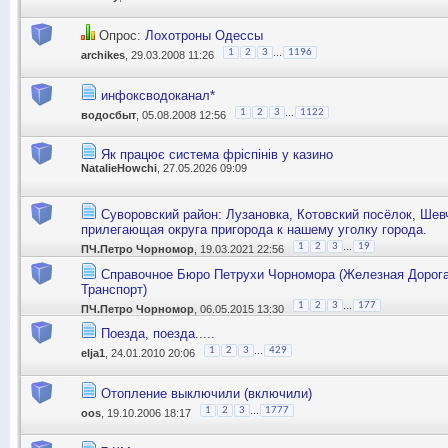
Опрос:
Лохотроны Одессы
...
1
2
3
1196
archikes
, 29.03.2008 11:26
инфоксводоканал*
...
1
2
3
1122
водосбыт
, 05.08.2008 12:56
Як працює система фріспінів у казино
NatalieHowchi
, 27.05.2026 09:09
Суворовский район: Лузановка, Котовский посёлок, Шев
прилегающая округа пригорода к нашему уголку города.
...
1
2
3
19
ПЧ.Петро Чорномор
, 19.03.2021 22:56
Справочное Бюро Петрухи Чорномора (Железная Дорог
Транспорт)
...
1
2
3
177
ПЧ.Петро Чорномор
, 06.05.2015 13:30
Поезда, поезда.....
...
1
2
3
429
elja1
, 24.01.2010 20:06
Отопление выключили (включили)
...
1
2
3
1777
oos
, 19.10.2006 18:17