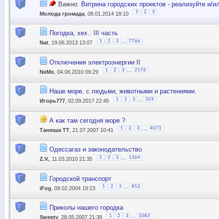
Важно:
Витрина городских проектов - реализуйте и/и
1
2
3
Молода громада
, 08.01.2014 18:10
Погодка, хех.. III часть
...
1
2
3
7766
Nat
, 19.06.2013 13:07
Отключения электроэнергии II
...
1
2
3
2176
NeMo
, 04.06.2010 09:29
Наше море, с людьми, животными и растениями.
...
1
2
3
359
Игорь777
, 02.09.2017 22:45
А как там сегодня море ?
...
1
2
3
4073
Танюша ТТ
, 21.07.2007 10:41
Одессагаз и законодательство
...
1
2
3
1364
Z.V.
, 11.03.2010 21:35
Городской транспорт
...
1
2
3
852
iFog
, 09.02.2004 19:23
Приколы нашего городка
...
1
2
3
1083
Sweety
, 28.05.2007 21:39