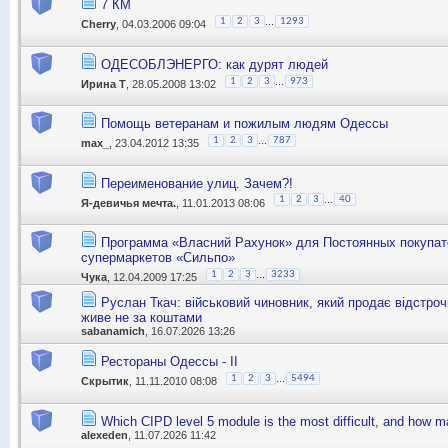
7 КМ
...
1
2
3
1293
Cherry
, 04.03.2006 09:04
ОДЕСОБЛЭНЕРГО: как дурят людей
...
1
2
3
973
Ирина Т
, 28.05.2008 13:02
Помощь ветеранам и пожилым людям Одессы
...
1
2
3
787
max_
, 23.04.2012 13:35
Переименование улиц. Зачем?!
...
1
2
3
40
Я-девичья мечта.
, 11.01.2013 08:06
Программа «Власний Рахунок» для Постоянных покупа
супермаркетов «Сильпо»
...
1
2
3
3233
Чука
, 12.04.2009 17:25
Руслан Ткач: військовий чиновник, який продає відстроч
живе не за коштами
sabanamich
, 16.07.2026 13:26
Рестораны Одессы - II
...
1
2
3
5494
Скрытик
, 11.11.2010 08:08
Which CIPD level 5 module is the most difficult, and how
alexeden
, 11.07.2026 11:42