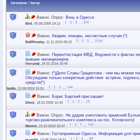
Заголовок
/
Автор
Важно: Опрос:
Вонь в Одессе
...
1
2
3
675
Bird
, 05.09.2008 19:13
Важно:
Аварии, пожары, несчастные случаи (*)
...
1
2
3
2116
BaRRmaley
, 11.11.2010 08:23
Важно:
Переаттестация МВД. Ведомости о фактах н
бывших милиционеров.
Географ
, 24.02.2016 20:40
Важно:
(*)Дело Славы Грациотова - чем мы можем п
Обсуждаем только конкретные действия: встречи, подписи,
средств(*)
...
1
2
3
144
NeMo
, 12.09.2010 15:51
Важно:
Борис Барский приглашает
...
1
2
3
13
Dimiz
, 18.02.2009 10:34
Важно: Опрос:
Не дадим уничтожить крымский Бульв
торгово-развлекательного комплекса на пос. Котовского)
...
1
2
3
156
Mixmix
, 23.10.2010 16:47
Важно:
Гостеприимная Одесса. Информация для при
...
1
2
3
89
re greth
, 13.08.2004 18:32