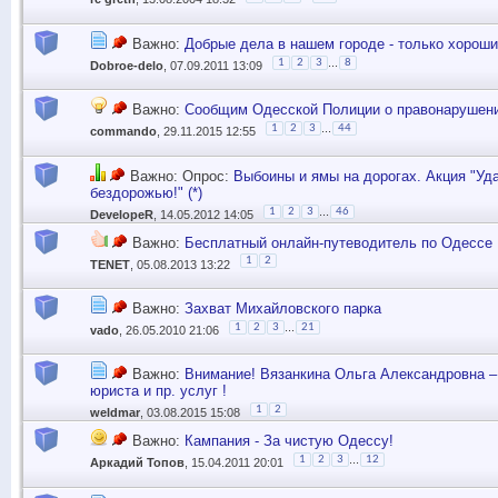
Важно:
Добрые дела в нашем городе - только хороши
...
1
2
3
8
Dobroe-delo
, 07.09.2011 13:09
Важно:
Сообщим Одесской Полиции о правонарушен
...
1
2
3
44
commando
, 29.11.2015 12:55
Важно: Опрос:
Выбоины и ямы на дорогах. Акция "Уд
бездорожью!" (*)
...
1
2
3
46
DevelopeR
, 14.05.2012 14:05
Важно:
Бесплатный онлайн-путеводитель по Одессе
1
2
TENET
, 05.08.2013 13:22
Важно:
Захват Михайловского парка
...
1
2
3
21
vado
, 26.05.2010 21:06
Важно:
Внимание! Вязанкина Ольга Александровна 
юриста и пр. услуг !
1
2
weldmar
, 03.08.2015 15:08
Важно:
Кампания - За чистую Одессу!
...
1
2
3
12
Аркадий Топов
, 15.04.2011 20:01