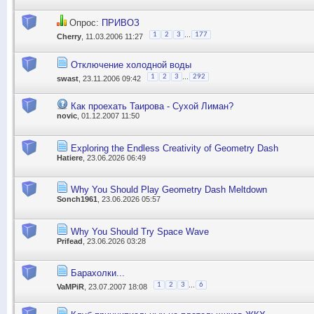
Опрос:
ПРИВОЗ
...
1
2
3
177
Cherry
, 11.03.2006 11:27
Отключение холодной воды
...
1
2
3
292
swast
, 23.11.2006 09:42
Как проехать Таирова - Сухой Лиман?
novic
, 01.12.2007 11:50
Exploring the Endless Creativity of Geometry Dash
Hatiere
, 23.06.2026 06:49
Why You Should Play Geometry Dash Meltdown
Sonch1961
, 23.06.2026 05:57
Why You Should Try Space Wave
Prifead
, 23.06.2026 03:28
Барахолки...
...
1
2
3
6
VaMPiR
, 23.07.2007 18:08