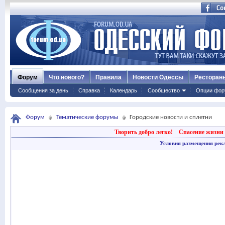
Форум
Что нового?
Правила
Новости Одессы
Ресторан
Сообщения за день
Справка
Календарь
Сообщество
Опции фор
Форум
Тематические форумы
Городские новости и сплетни
Творить добро легко!
Спасение жизни 
Условия размещения рек