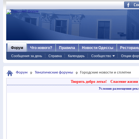
Форум
Что нового?
Правила
Новости Одессы
Ресторан
Сообщения за день
Справка
Календарь
Сообщество
Опции фор
Форум
Тематические форумы
Городские новости и сплетни
Творить добро легко!
Спасение жизни 
Условия размещения рек