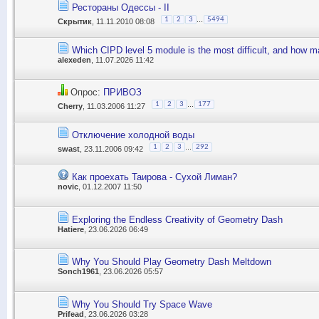
Рестораны Одессы - II
...
1
2
3
5494
Скрытик
, 11.11.2010 08:08
Which CIPD level 5 module is the most difficult, and how
alexeden
, 11.07.2026 11:42
Опрос:
ПРИВОЗ
...
1
2
3
177
Cherry
, 11.03.2006 11:27
Отключение холодной воды
...
1
2
3
292
swast
, 23.11.2006 09:42
Как проехать Таирова - Сухой Лиман?
novic
, 01.12.2007 11:50
Exploring the Endless Creativity of Geometry Dash
Hatiere
, 23.06.2026 06:49
Why You Should Play Geometry Dash Meltdown
Sonch1961
, 23.06.2026 05:57
Why You Should Try Space Wave
Prifead
, 23.06.2026 03:28