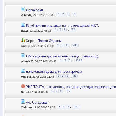
Барахолки...
...
1
2
3
6
VaMPiR
, 23.07.2007 18:08
Клуб принципиальных не плательщиков ЖКХ.
...
1
2
3
374
Дауд
, 22.12.2010 06:16
Опрос:
Пляжи Одессы
...
1
2
3
230
Бонни
, 26.07.2006 14:09
Обсуждение доставки еды (пицца, суши и пр).
...
1
2
3
1599
pirania20
, 09.07.2011 03:31
пансионаты/дома для престарелых
...
1
2
3
21
AndSel
, 21.08.2006 15:46
УКРПОЧТА: Что делать, когда не доходит корреспонде
...
1
2
3
35
faj
, 23.12.2008 10:38
ул. Сегедская
...
1
2
3
163
Oldman
, 11.06.2005 09:02