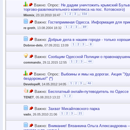
Важно: Опрос:
Не дадим уничтожить крымский Бульв
торгово-развлекательного комплекса на пос. Котовского)
...
1
2
3
156
Mixmix
, 23.10.2010 16:47
Важно:
Гостеприимная Одесса. Информация для при
...
1
2
3
89
re greth
, 13.08.2004 18:32
Важно:
Добрые дела в нашем городе - только хороши
...
1
2
3
8
Dobroe-delo
, 07.09.2011 13:09
Важно:
Сообщим Одесской Полиции о правонарушен
...
1
2
3
44
commando
, 29.11.2015 12:55
Важно: Опрос:
Выбоины и ямы на дорогах. Акция "Уд
бездорожью!" (*)
...
1
2
3
46
DevelopeR
, 14.05.2012 14:05
Важно:
Бесплатный онлайн-путеводитель по Одессе
1
2
TENET
, 05.08.2013 13:22
Важно:
Захват Михайловского парка
...
1
2
3
21
vado
, 26.05.2010 21:06
Важно:
Внимание! Вязанкина Ольга Александровна 