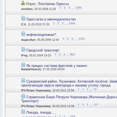
Опрос:
Лохотроны Одессы
...
1
2
3
1196
archikes
, 29.03.2008 11:26
Одессагаз и законодательство
...
1
2
3
1364
Z.V.
, 11.03.2010 21:35
инфоксводоканал*
...
1
2
3
1122
водосбыт
, 05.08.2008 12:56
Городской транспорт
...
1
2
3
852
iFog
, 09.02.2004 19:23
Як працює система фріспінів у казино
NatalieHowchi
, 27.05.2026 09:09
Суворовский район: Лузановка, Котовский посёлок, Шев
прилегающая округа пригорода к нашему уголку города.
...
1
2
3
19
ПЧ.Петро Чорномор
, 19.03.2021 22:56
Справочное Бюро Петрухи Чорномора (Железная Дорог
Транспорт)
...
1
2
3
177
ПЧ.Петро Чорномор
, 06.05.2015 13:30
Поезда, поезда.....
...
1
2
3
429