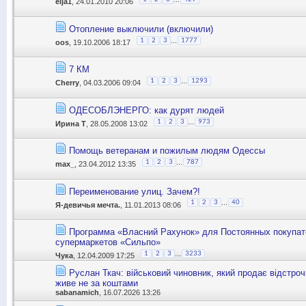
elja1
, 24.01.2010 20:06
Отопление выключили (включили)
...
1
2
3
1777
oos
, 19.10.2006 18:17
7 КМ
...
1
2
3
1293
Cherry
, 04.03.2006 09:04
ОДЕСОБЛЭНЕРГО: как дурят людей
...
1
2
3
973
Ирина Т
, 28.05.2008 13:02
Помощь ветеранам и пожилым людям Одессы
...
1
2
3
787
max_
, 23.04.2012 13:35
Переименование улиц. Зачем?!
...
1
2
3
40
Я-девичья мечта.
, 11.01.2013 08:06
Программа «Власний Рахунок» для Постоянных покупа
супермаркетов «Сильпо»
...
1
2
3
3233
Чука
, 12.04.2009 17:25
Руслан Ткач: військовий чиновник, який продає відстроч
живе не за коштами
sabanamich
, 16.07.2026 13:26