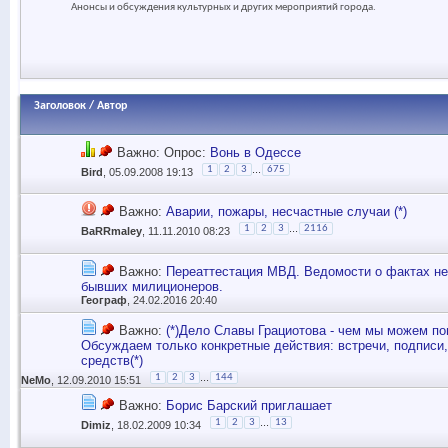
Анонсы и обсуждения культурных и других мероприятий города.
Заголовок
/
Автор
Важно: Опрос:
Вонь в Одессе
...
1
2
3
675
Bird
, 05.09.2008 19:13
Важно:
Аварии, пожары, несчастные случаи (*)
...
1
2
3
2116
BaRRmaley
, 11.11.2010 08:23
Важно:
Переаттестация МВД. Ведомости о фактах н
бывших милиционеров.
Географ
, 24.02.2016 20:40
Важно:
(*)Дело Славы Грациотова - чем мы можем п
Обсуждаем только конкретные действия: встречи, подписи,
средств(*)
...
1
2
3
144
NeMo
, 12.09.2010 15:51
Важно:
Борис Барский приглашает
...
1
2
3
13
Dimiz
, 18.02.2009 10:34