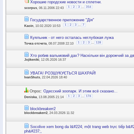
Хорошие городские новости и сплетни.
...
1
2
3
356
scorpus
, 06.11.2006 22:43
Государственное приложение "Дія"
...
1
2
3
7
Kaoin
, 10.02.2020 10:53
Куяльник - от него осталась неглубокая лужа
...
1
2
3
128
Точка отсчета
, 08.07.2008 22:10
Хто робив вальмовий дах? Наскільки він дорожчий за д
Jojikeniki
, 12.05.2026 16:37
УВАГА! РОЗШУКУЄТЬСЯ ШАХРАЙ!
IvanShuts
, 22.04.2026 18:40
Опрос:
Одесский зоопарк. И этим всё сказано...
...
1
2
3
176
Deniska
, 13.08.2005 21:14
blockbreakerr2
blockbreakerr2
, 24.03.2026 11:32
Socolive xem bong da l&#224; một trang web trực tiếp b&
ph&#237;,