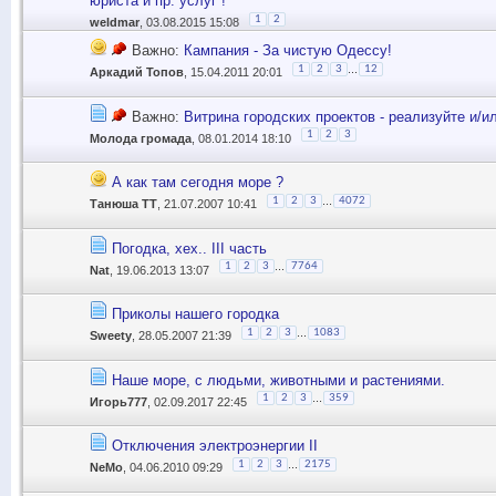
юриста и пр. услуг !
1
2
weldmar
, 03.08.2015 15:08
Важно:
Кампания - За чистую Одессу!
...
1
2
3
12
Аркадий Топов
, 15.04.2011 20:01
Важно:
Витрина городских проектов - реализуйте и/и
1
2
3
Молода громада
, 08.01.2014 18:10
А как там сегодня море ?
...
1
2
3
4072
Танюша ТТ
, 21.07.2007 10:41
Погодка, хех.. III часть
...
1
2
3
7764
Nat
, 19.06.2013 13:07
Приколы нашего городка
...
1
2
3
1083
Sweety
, 28.05.2007 21:39
Наше море, с людьми, животными и растениями.
...
1
2
3
359
Игорь777
, 02.09.2017 22:45
Отключения электроэнергии II
...
1
2
3
2175
NeMo
, 04.06.2010 09:29