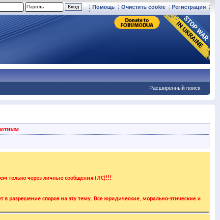
Помощь
Очистить cookie
Регистрация
Расширенный поиск
вотным
аем только через личные сообщения (ЛС)!!!
т в разрешение споров на эту тему. Все юридические, морально-этические и