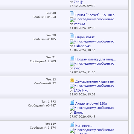
от
Zari@
17.12.2025,
09:13
Тем: 40
Приют "Ковчег"- Кошки в...
Сообщений: 553
от
PensUA
11.04.2026,
12:05
Тем: 20
Отдам котят
Сообщений: 105
от
Galant9741
15.06.2024,
18:36
Тем: 71
Продам клетку для птиц...
Сообщений: 2,203
от
sync
09.07.2026,
11:36
Тем: 13
Декоративные кудрявые...
Сообщений: 22
от
LADY Икс
13.03.2026,
19:05
Тем: 1,993
Акваріум Juwel 120л
Сообщений: 60,487
от
Диона
29.07.2026,
09:49
Тем: 119
Когтеточка
Сообщений: 3,574