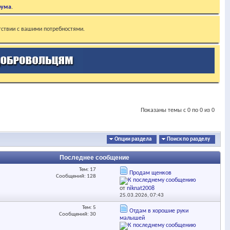
рума
.
тствии с вашими потребностями.
Показаны темы с 0 по 0 из 0
Опции раздела
Поиск по разделу
Последнее сообщение
Тем: 17
Продам щенков
Сообщений: 128
от
niknat2008
25.03.2026,
07:43
Тем: 5
Отдам в хорошие руки
Сообщений: 30
малышей