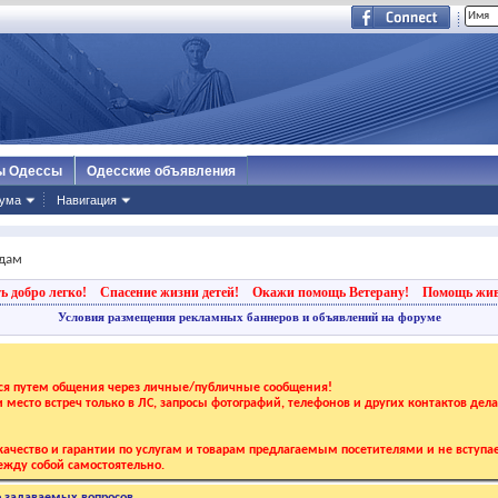
ы Одессы
Одесские объявления
ума
Навигация
дам
ь добро легко!
Спасение жизни детей!
Окажи помощь Ветерану!
Помощь жи
Условия размещения рекламных баннеров и объявлений на форуме
тся путем общения через личные/публичные сообщения!
 и место встреч только в ЛС, запросы фотографий, телефонов и других контактов дел
ачество и гарантии по услугам и товарам предлагаемым посетителями и не вступае
жду собой самостоятельно.