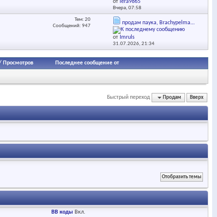
от
lera9865
Вчера,
07:58
Тем: 20
продам паука, Brachypelma...
Сообщений: 947
от
Imruls
31.07.2026,
21:34
/
Просмотров
Последнее сообщение от
Быстрый переход
Продам
Вверх
BB коды
Вкл.