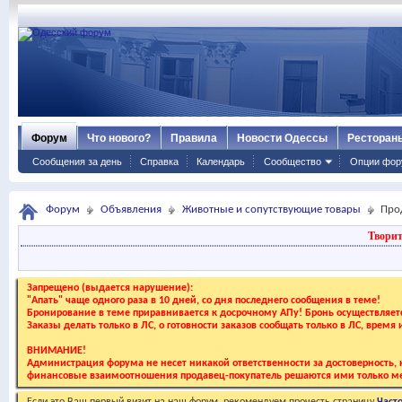
Форум
Что нового?
Правила
Новости Одессы
Ресторан
Сообщения за день
Справка
Календарь
Сообщество
Опции фор
Форум
Объявления
Животные и сопутствующие товары
Про
Творит
Запрещено (выдается нарушение):
"Апать" чаще одного раза в 10 дней, со дня последнего сообщения в теме!
Бронирование в теме приравнивается к досрочному АПу! Бронь осуществляе
Заказы делать только в ЛС, о готовности заказов сообщать только в ЛС, время
ВНИМАНИЕ!
Администрация форума не несет никакой ответственности за достоверность, к
финансовые взаимоотношения продавец-покупатель решаются ими только ме