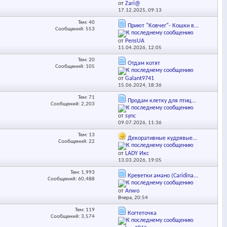
от
Zari@
17.12.2025,
09:13
Тем: 40
Приют "Ковчег"- Кошки в...
Сообщений: 553
от
PensUA
11.04.2026,
12:05
Тем: 20
Отдам котят
Сообщений: 105
от
Galant9741
15.06.2024,
18:36
Тем: 71
Продам клетку для птиц...
Сообщений: 2,203
от
sync
09.07.2026,
11:36
Тем: 13
Декоративные кудрявые...
Сообщений: 22
от
LADY Икс
13.03.2026,
19:05
Тем: 1,993
Креветки амано (Caridina...
Сообщений: 60,488
от
Anwo
Вчера,
20:54
Тем: 119
Когтеточка
Сообщений: 3,574