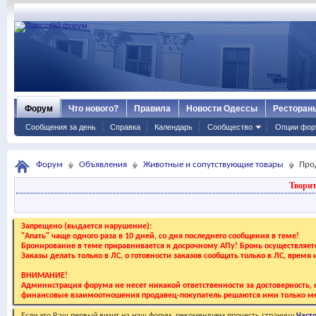
Форум
Что нового?
Правила
Новости Одессы
Ресторан
Сообщения за день
Справка
Календарь
Сообщество
Опции фор
Форум
Объявления
Животные и сопутствующие товары
Про
Творит
Запрещено (выдается нарушение):
"Апать" чаще одного раза в 10 дней, со дня последнего сообщения в теме!
Бронирование в теме приравнивается к досрочному АПу! Бронь осуществляе
Заказы делать только в ЛС, о готовности заказов сообщать только в ЛС, время
ВНИМАНИЕ!
Администрация форума не несет никакой ответственности за достоверность, к
финансовые взаимоотношения продавец-покупатель решаются ими только ме