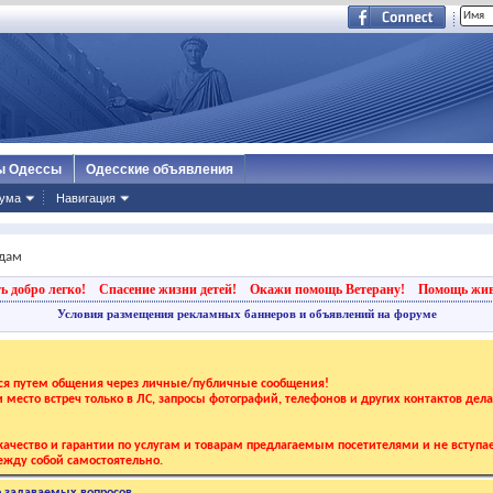
ы Одессы
Одесские объявления
ума
Навигация
дам
ь добро легко!
Спасение жизни детей!
Окажи помощь Ветерану!
Помощь жи
Условия размещения рекламных баннеров и объявлений на форуме
тся путем общения через личные/публичные сообщения!
 и место встреч только в ЛС, запросы фотографий, телефонов и других контактов дел
ачество и гарантии по услугам и товарам предлагаемым посетителями и не вступае
жду собой самостоятельно.