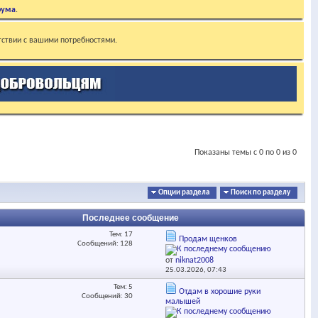
рума
.
тствии с вашими потребностями.
Показаны темы с 0 по 0 из 0
Опции раздела
Поиск по разделу
Последнее сообщение
Тем: 17
Продам щенков
Сообщений: 128
от
niknat2008
25.03.2026,
07:43
Тем: 5
Отдам в хорошие руки
Сообщений: 30
малышей