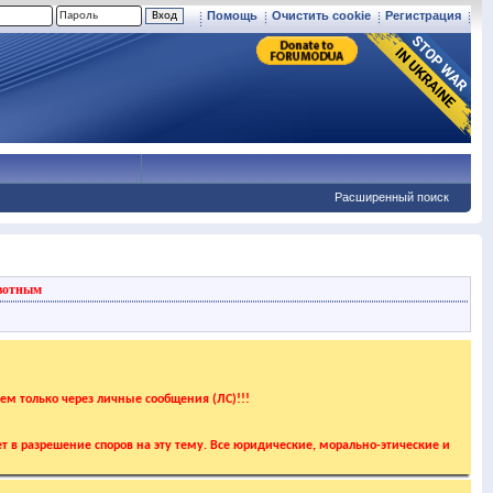
Помощь
Очистить cookie
Регистрация
Расширенный поиск
вотным
аем только через личные сообщения (ЛС)!!!
т в разрешение споров на эту тему. Все юридические, морально-этические и