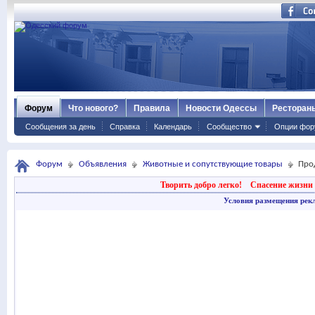
Форум
Что нового?
Правила
Новости Одессы
Ресторан
Сообщения за день
Справка
Календарь
Сообщество
Опции фор
Форум
Объявления
Животные и сопутствующие товары
Про
Творить добро легко!
Спасение жизни 
Условия размещения рек