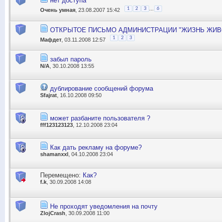
нет доступа
...
1
2
3
6
Очень умная
, 23.08.2007 15:42
ОТКРЫТОЕ ПИСЬМО АДМИНИСТРАЦИИ "ЖИЗНЬ ЖИВ
1
2
3
Мафдет
, 03.11.2008 12:57
забыл пароль
N/A
, 30.10.2008 13:55
дублирование сообщений форума
Sfajrat
, 16.10.2008 09:50
может разбаните пользователя ?
fff123123123
, 12.10.2008 23:04
Как дать рекламу на форуме?
shamanxxl
, 04.10.2008 23:04
Перемещено:
Как?
f.k
, 30.09.2008 14:08
Не проходят уведомления на почту
ZlojCrash
, 30.09.2008 11:00