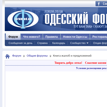
Форум
Что нового?
Правила
Новости Одессы
Ресторан
Сообщения за день
Справка
Календарь
Сообщество
Опции фор
Форум
Общие форумы
Книга жалоб и предложений
Творить добро легко!
Спасение жизни 
Условия размещения рек