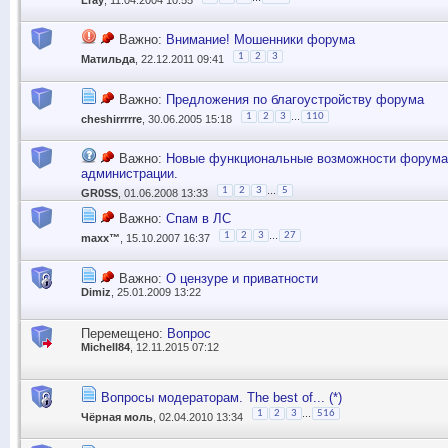
Важно:
Внимание! Мошенники форума
1
2
3
Матильда
, 22.12.2011 09:41
Важно:
Предложения по благоустройству форума
...
1
2
3
110
cheshirrrrre
, 30.06.2005 15:18
Важно:
Новые функциональные возможности форума
администрации.
...
1
2
3
5
GR0SS
, 01.06.2008 13:33
Важно:
Спам в ЛС
...
1
2
3
27
maxx™
, 15.10.2007 16:37
Важно:
О цензуре и приватности
Dimiz
, 25.01.2009 13:22
Перемещено:
Вопрос
Michell84
, 12.11.2015 07:12
Вопросы модераторам. The best of... (*)
...
1
2
3
516
Чёрная моль
, 02.04.2010 13:34