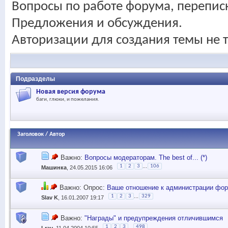
Вопросы по работе форума, перепис
Предложения и обсуждения.
Авторизации для создания темы не т
Подразделы
Новая версия форума
баги, глюки, и пожелания.
Заголовок
/
Автор
Важно:
Вопросы модераторам. The best of... (*)
...
1
2
3
106
Машинка
, 24.05.2015 16:06
Важно: Опрос:
Ваше отношение к администрации фо
...
1
2
3
329
Slav K
, 16.01.2007 19:17
Важно:
"Награды" и предупреждения отличившимся
...
1
2
3
498
Lray
, 11.04.2004 10:55