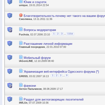
Юник и соцсети.
unique
, 19.01.2014 22:54
Благотворительность-почему нет такого на вашем фору
Смолянка
, 13.11.2011 11:36
Вопросы модераторам
...
1
2
3
1156
Fuchsia
, 02.07.2006 23:10
Разглашение личной информации
Главный посредник
, 22.01.2010 07:00
Мобильный форум
lAGonLINE
, 12.10.2009 08:40
Украинизация веб-интерфейса Одесского форума (*)
...
1
2
3
9
GR0SS
, 03.02.2007 16:13
фанкони
Антон Пальчиков
, 08.08.2009 17:17
Раздел для англоговорящих посетителей
iNfLUx
, 07.07.2009 10:36