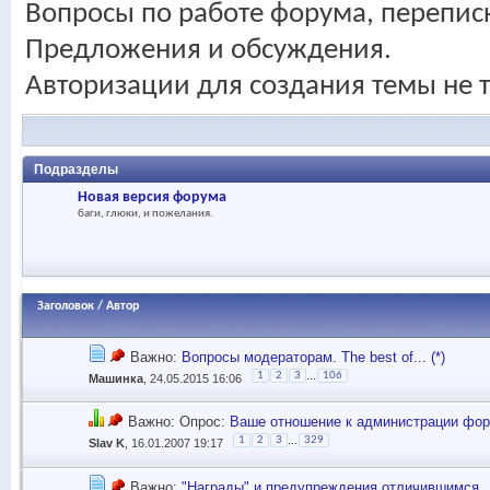
Вопросы по работе форума, перепис
Предложения и обсуждения.
Авторизации для создания темы не т
Подразделы
Новая версия форума
баги, глюки, и пожелания.
Заголовок
/
Автор
Важно:
Вопросы модераторам. The best of... (*)
...
1
2
3
106
Машинка
, 24.05.2015 16:06
Важно: Опрос:
Ваше отношение к администрации фо
...
1
2
3
329
Slav K
, 16.01.2007 19:17
Важно:
"Награды" и предупреждения отличившимся