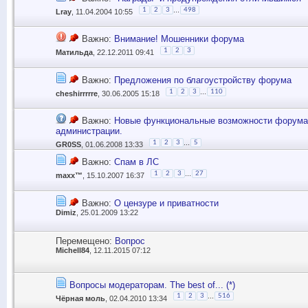
...
1
2
3
498
Lray
, 11.04.2004 10:55
Важно:
Внимание! Мошенники форума
1
2
3
Матильда
, 22.12.2011 09:41
Важно:
Предложения по благоустройству форума
...
1
2
3
110
cheshirrrrre
, 30.06.2005 15:18
Важно:
Новые функциональные возможности форума
администрации.
...
1
2
3
5
GR0SS
, 01.06.2008 13:33
Важно:
Спам в ЛС
...
1
2
3
27
maxx™
, 15.10.2007 16:37
Важно:
О цензуре и приватности
Dimiz
, 25.01.2009 13:22
Перемещено:
Вопрос
Michell84
, 12.11.2015 07:12
Вопросы модераторам. The best of... (*)
...
1
2
3
516
Чёрная моль
, 02.04.2010 13:34