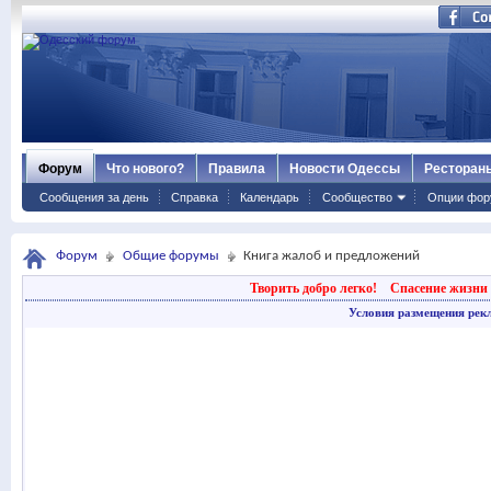
Форум
Что нового?
Правила
Новости Одессы
Ресторан
Сообщения за день
Справка
Календарь
Сообщество
Опции фор
Форум
Общие форумы
Книга жалоб и предложений
Творить добро легко!
Спасение жизни 
Условия размещения рек