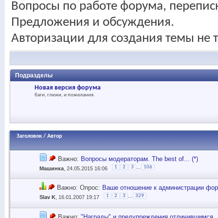
Вопросы по работе форума, перепис
Предложения и обсуждения.
Авторизации для создания темы не т
Подразделы
Новая версия форума
баги, глюки, и пожелания.
Заголовок
/
Автор
Важно:
Вопросы модераторам. The best of... (*)
...
1
2
3
106
Машинка
, 24.05.2015 16:06
Важно: Опрос:
Ваше отношение к администрации фо
...
1
2
3
329
Slav K
, 16.01.2007 19:17
Важно:
"Награды" и предупреждения отличившимся