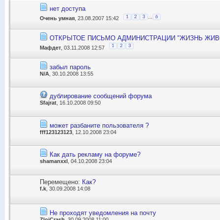
нет доступа
...
1
2
3
6
Очень умная
, 23.08.2007 15:42
ОТКРЫТОЕ ПИСЬМО АДМИНИСТРАЦИИ "ЖИЗНЬ ЖИВ
1
2
3
Мафдет
, 03.11.2008 12:57
забыл пароль
N/A
, 30.10.2008 13:55
дублирование сообщений форума
Sfajrat
, 16.10.2008 09:50
может разбаните пользователя ?
fff123123123
, 12.10.2008 23:04
Как дать рекламу на форуме?
shamanxxl
, 04.10.2008 23:04
Перемещено:
Как?
f.k
, 30.09.2008 14:08
Не проходят уведомления на почту
ZlojCrash
, 30.09.2008 11:00