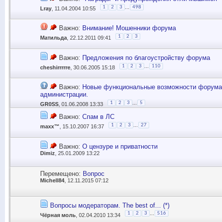
...
1
2
3
498
Lray
, 11.04.2004 10:55
Важно:
Внимание! Мошенники форума
1
2
3
Матильда
, 22.12.2011 09:41
Важно:
Предложения по благоустройству форума
...
1
2
3
110
cheshirrrrre
, 30.06.2005 15:18
Важно:
Новые функциональные возможности форума
администрации.
...
1
2
3
5
GR0SS
, 01.06.2008 13:33
Важно:
Спам в ЛС
...
1
2
3
27
maxx™
, 15.10.2007 16:37
Важно:
О цензуре и приватности
Dimiz
, 25.01.2009 13:22
Перемещено:
Вопрос
Michell84
, 12.11.2015 07:12
Вопросы модераторам. The best of... (*)
...
1
2
3
516
Чёрная моль
, 02.04.2010 13:34