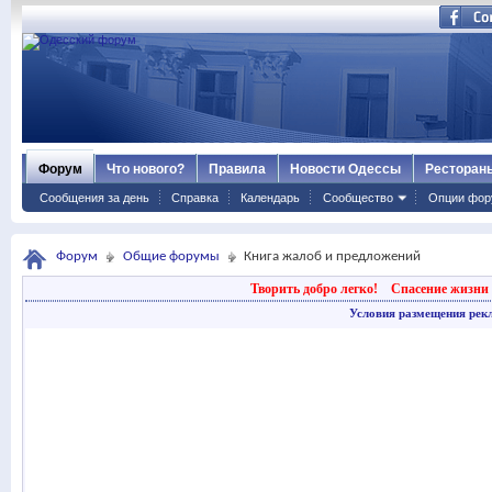
Форум
Что нового?
Правила
Новости Одессы
Ресторан
Сообщения за день
Справка
Календарь
Сообщество
Опции фор
Форум
Общие форумы
Книга жалоб и предложений
Творить добро легко!
Спасение жизни 
Условия размещения рек