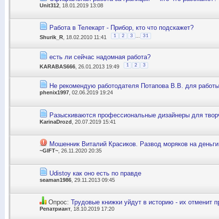
Unit312
, 18.01.2019 13:08
Работа в Телекарт - Прибор, кто что подскажет?
...
1
2
3
31
Shurik_R
, 18.02.2010 11:41
есть ли сейчас надомная работа?
1
2
3
KARABAS666
, 26.01.2013 19:49
Не рекомендую работодателя Потапова В.В. для работы
phenix1997
, 02.06.2019 19:24
Разыскиваются профессиональные дизайнеры для творче
KarinaDrozd
, 20.07.2019 15:41
Мошенник Виталий Красиков. Развод моряков на деньги
~GIFT~
, 26.11.2020 20:35
Udistoy как оно есть по правде
seaman1986
, 29.11.2013 09:45
Опрос:
Трудовые книжки уйдут в историю - их отменит 
Репатриант
, 18.10.2019 17:20