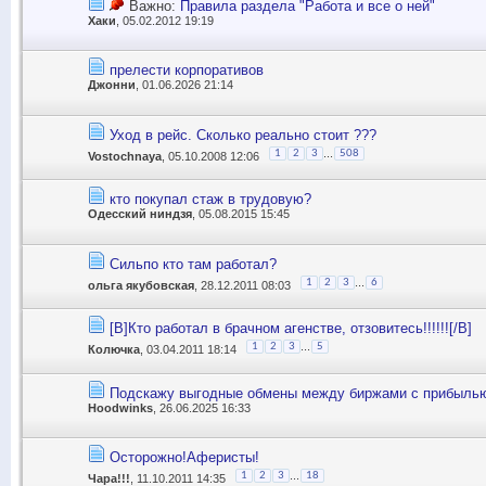
Важно:
Правила раздела "Работа и все о ней"
Хаки
, 05.02.2012 19:19
прелести корпоративов
Джонни
, 01.06.2026 21:14
Уход в рейс. Сколько реально стоит ???
...
1
2
3
508
Vostochnaya
, 05.10.2008 12:06
кто покупал стаж в трудовую?
Одесский ниндзя
, 05.08.2015 15:45
Сильпо кто там работал?
...
1
2
3
6
ольга якубовская
, 28.12.2011 08:03
[B]Кто работал в брачном агенстве, отзовитесь!!!!!![/B]
...
1
2
3
5
Колючка
, 03.04.2011 18:14
Подскажу выгодные обмены между биржами с прибыль
Hoodwinks
, 26.06.2025 16:33
Осторожно!Аферисты!
...
1
2
3
18
Чара!!!
, 11.10.2011 14:35