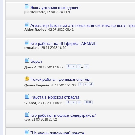
Эксплуатационщик здания
petrovich007
, 13.08.2020 11:41
Агрегатор Вакансий это поисковая система во всех стра
Aidos Ravilov
, 02.07.2020 08:41
Кто работал на ЧП фирма ГАРМАШ
svetalana
, 29.11.2013 16:19
Борол
...
1
2
3
5
Дима А
, 28.12.2011 19:27
Поиск работы - делимся опытом
1
2
3
Queen Eugenia
, 28.11.2014 23:36
Работа в морской отрасли
...
1
2
3
100
Subbot
, 23.12.2007 08:15
Кто работал в офисе Севертранса?
top
, 21.03.2018 23:52
"Не очень приличная" работа.