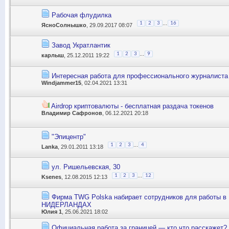
Рабочая флудилка
...
1
2
3
16
ЯсноСолнышко
, 29.09.2017 08:07
Завод Укратлантик
...
1
2
3
9
карлыш
, 25.12.2011 19:22
Интересная работа для профессионального журналиста /
Windjammer15
, 02.04.2021 13:31
Airdrop криптовалюты - бесплатная раздача токенов
Владимир Сафронов
, 06.12.2021 20:18
"Эпицентр"
...
1
2
3
4
Lanka
, 29.01.2011 13:18
ул. Ришельевская, 30
...
1
2
3
12
Ksenes
, 12.08.2015 12:13
Фирма TWG Polska набирает сотрудников для работы 
НИДЕРЛАНДАХ
Юлия 1
, 25.06.2021 18:02
Официальная работа за границей — кто что расскажет?