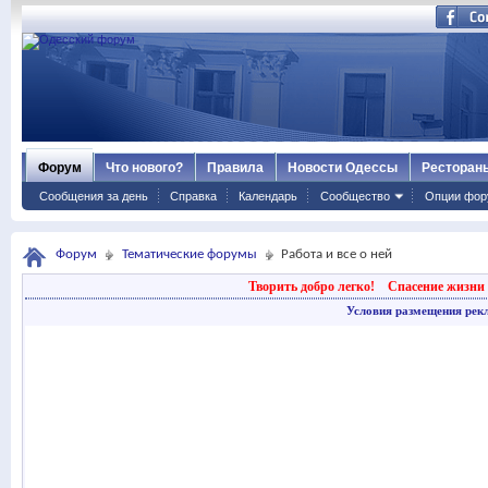
Форум
Что нового?
Правила
Новости Одессы
Ресторан
Сообщения за день
Справка
Календарь
Сообщество
Опции фор
Форум
Тематические форумы
Работа и все о ней
Творить добро легко!
Спасение жизни 
Условия размещения рек