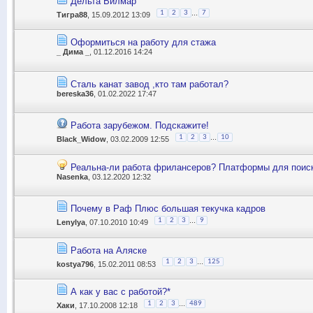
Дельта Вилмар
...
1
2
3
7
Тигра88
, 15.09.2012 13:09
Оформиться на работу для стажа
_ Дима _
, 01.12.2016 14:24
Сталь канат завод ,кто там работал?
bereska36
, 01.02.2022 17:47
Работа зарубежом. Подскажите!
...
1
2
3
10
Black_Widow
, 03.02.2009 12:55
Реальна-ли работа фрилансеров? Платформы для поиск
Nasenka
, 03.12.2020 12:32
Почему в Раф Плюс большая текучка кадров
...
1
2
3
9
Lenylya
, 07.10.2010 10:49
Работа на Аляске
...
1
2
3
125
kostya796
, 15.02.2011 08:53
А как у вас с работой?*
...
1
2
3
489
Хаки
, 17.10.2008 12:18