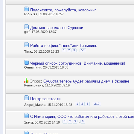
Подскажите, пожалуйста, коворкинг
R o k s i
, 09.08.2017 16:57
Демпинг зарплат по Одесски
gof
, 17.06.2020 12:37
Работа в офисе"Tiens"или Тяньшинь
...
1
2
3
59
Tina.
, 08.12.2009 18:23
Черный список сотрудников. Внимание, мошенники!
Олимпия=
, 20.03.2013 18:55
Опрос:
Суббота теперь будет рабочим днём в Украине
Репатриант
, 11.10.2022 09:19
Центр занятости
...
1
2
3
217
Angel_Masha
, 15.11.2010 13:28
С-Инжиниринг, ООО кто работал или работает в этой ко
...
1
2
3
5
1serg
, 06.02.2012 14:19