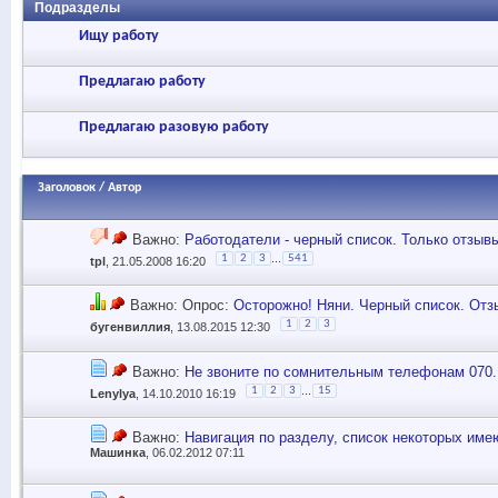
Подразделы
Ищу работу
Предлагаю работу
Предлагаю разовую работу
Заголовок
/
Автор
Важно:
Работодатели - черный список. Только отзывы!
...
1
2
3
541
tpl
, 21.05.2008 16:20
Важно: Опрос:
Осторожно! Няни. Черный список. Отз
1
2
3
бугенвиллия
, 13.08.2015 12:30
Важно:
Не звоните по сомнительным телефонам 070...
...
1
2
3
15
Lenylya
, 14.10.2010 16:19
Важно:
Навигация по разделу, список некоторых им
Машинка
, 06.02.2012 07:11