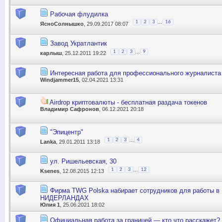
Рабочая флудилка
...
1
2
3
16
ЯсноСолнышко
, 29.09.2017 08:07
Завод Укратлантик
...
1
2
3
9
карлыш
, 25.12.2011 19:22
Интересная работа для профессионального журналиста /
Windjammer15
, 02.04.2021 13:31
Airdrop криптовалюты - бесплатная раздача токенов
Владимир Сафронов
, 06.12.2021 20:18
"Эпицентр"
...
1
2
3
4
Lanka
, 29.01.2011 13:18
ул. Ришельевская, 30
...
1
2
3
12
Ksenes
, 12.08.2015 12:13
Фирма TWG Polska набирает сотрудников для работы 
НИДЕРЛАНДАХ
Юлия 1
, 25.06.2021 18:02
Официальная работа за границей — кто что расскажет?