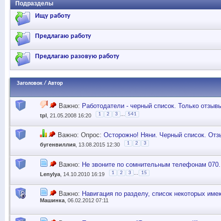
Подразделы
Ищу работу
Предлагаю работу
Предлагаю разовую работу
Заголовок
/
Автор
Важно:
Работодатели - черный список. Только отзывы!
...
1
2
3
541
tpl
, 21.05.2008 16:20
Важно: Опрос:
Осторожно! Няни. Черный список. Отз
1
2
3
бугенвиллия
, 13.08.2015 12:30
Важно:
Не звоните по сомнительным телефонам 070...
...
1
2
3
15
Lenylya
, 14.10.2010 16:19
Важно:
Навигация по разделу, список некоторых им
Машинка
, 06.02.2012 07:11