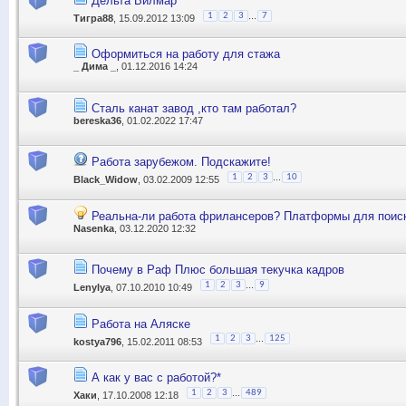
Дельта Вилмар
...
1
2
3
7
Тигра88
, 15.09.2012 13:09
Оформиться на работу для стажа
_ Дима _
, 01.12.2016 14:24
Сталь канат завод ,кто там работал?
bereska36
, 01.02.2022 17:47
Работа зарубежом. Подскажите!
...
1
2
3
10
Black_Widow
, 03.02.2009 12:55
Реальна-ли работа фрилансеров? Платформы для поиск
Nasenka
, 03.12.2020 12:32
Почему в Раф Плюс большая текучка кадров
...
1
2
3
9
Lenylya
, 07.10.2010 10:49
Работа на Аляске
...
1
2
3
125
kostya796
, 15.02.2011 08:53
А как у вас с работой?*
...
1
2
3
489
Хаки
, 17.10.2008 12:18