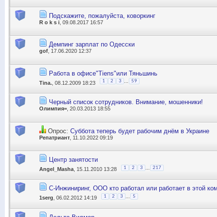
Подскажите, пожалуйста, коворкинг
R o k s i
, 09.08.2017 16:57
Демпинг зарплат по Одесски
gof
, 17.06.2020 12:37
Работа в офисе"Tiens"или Тяньшинь
...
1
2
3
59
Tina.
, 08.12.2009 18:23
Черный список сотрудников. Внимание, мошенники!
Олимпия=
, 20.03.2013 18:55
Опрос:
Суббота теперь будет рабочим днём в Украине
Репатриант
, 11.10.2022 09:19
Центр занятости
...
1
2
3
217
Angel_Masha
, 15.11.2010 13:28
С-Инжиниринг, ООО кто работал или работает в этой ко
...
1
2
3
5
1serg
, 06.02.2012 14:19