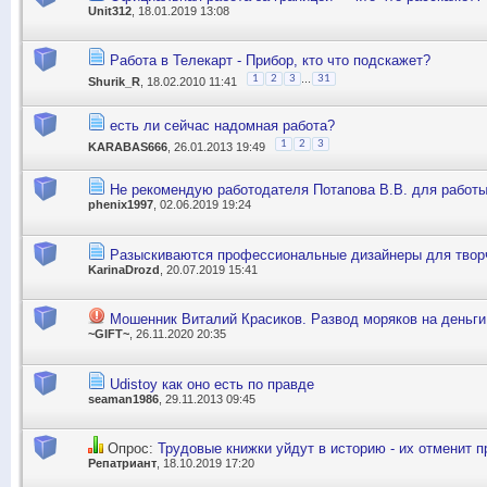
Unit312
, 18.01.2019 13:08
Работа в Телекарт - Прибор, кто что подскажет?
...
1
2
3
31
Shurik_R
, 18.02.2010 11:41
есть ли сейчас надомная работа?
1
2
3
KARABAS666
, 26.01.2013 19:49
Не рекомендую работодателя Потапова В.В. для работы
phenix1997
, 02.06.2019 19:24
Разыскиваются профессиональные дизайнеры для творче
KarinaDrozd
, 20.07.2019 15:41
Мошенник Виталий Красиков. Развод моряков на деньги
~GIFT~
, 26.11.2020 20:35
Udistoy как оно есть по правде
seaman1986
, 29.11.2013 09:45
Опрос:
Трудовые книжки уйдут в историю - их отменит 
Репатриант
, 18.10.2019 17:20