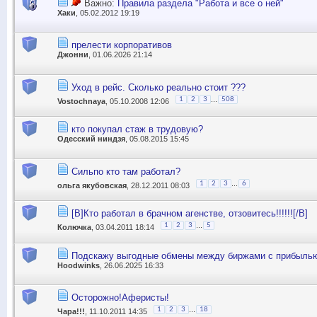
Важно:
Правила раздела "Работа и все о ней"
Хаки
, 05.02.2012 19:19
прелести корпоративов
Джонни
, 01.06.2026 21:14
Уход в рейс. Сколько реально стоит ???
...
1
2
3
508
Vostochnaya
, 05.10.2008 12:06
кто покупал стаж в трудовую?
Одесский ниндзя
, 05.08.2015 15:45
Сильпо кто там работал?
...
1
2
3
6
ольга якубовская
, 28.12.2011 08:03
[B]Кто работал в брачном агенстве, отзовитесь!!!!!![/B]
...
1
2
3
5
Колючка
, 03.04.2011 18:14
Подскажу выгодные обмены между биржами с прибыль
Hoodwinks
, 26.06.2025 16:33
Осторожно!Аферисты!
...
1
2
3
18
Чара!!!
, 11.10.2011 14:35