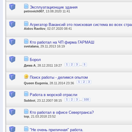
Эксплуатационщик здания
petrovich007
, 13.08.2020 11:41
Агрегатор Вакансий это поисковая система во всех стра
Aidos Ravilov
, 02.07.2020 08:41
Кто работал на ЧП фирма ГАРМАШ
svetalana
, 29.11.2013 16:19
Борол
...
1
2
3
5
Дима А
, 28.12.2011 19:27
Поиск работы - делимся опытом
1
2
3
Queen Eugenia
, 28.11.2014 23:36
Работа в морской отрасли
...
1
2
3
100
Subbot
, 23.12.2007 08:15
Кто работал в офисе Севертранса?
top
, 21.03.2018 23:52
"Не очень приличная" работа.