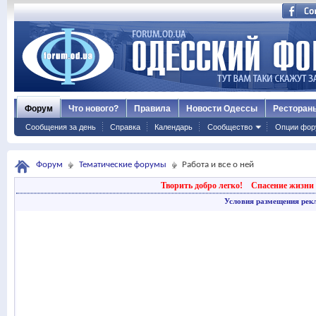
Форум
Что нового?
Правила
Новости Одессы
Ресторан
Сообщения за день
Справка
Календарь
Сообщество
Опции фор
Форум
Тематические форумы
Работа и все о ней
Творить добро легко!
Спасение жизни 
Условия размещения рек