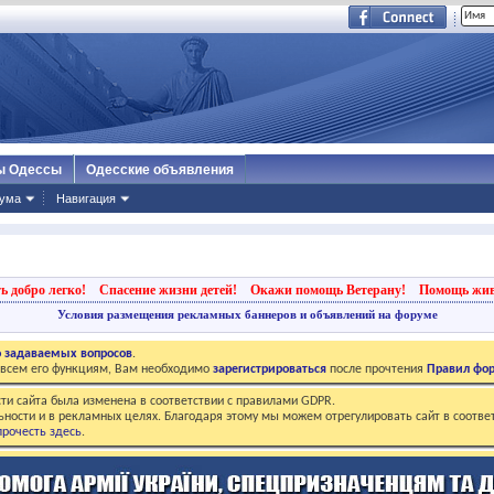
ы Одессы
Одесские объявления
ума
Навигация
ь добро легко!
Спасение жизни детей!
Окажи помощь Ветерану!
Помощь жи
Условия размещения рекламных баннеров и объявлений на форуме
о задаваемых вопросов
.
о всем его функциям, Вам необходимо
зарегистрироваться
после прочтения
Правил фо
ти сайта была изменена в соответствии с правилами GDPR.
ьности и в рекламных целях. Благодаря этому мы можем отрегулировать сайт в соотве
рочесть здесь
.