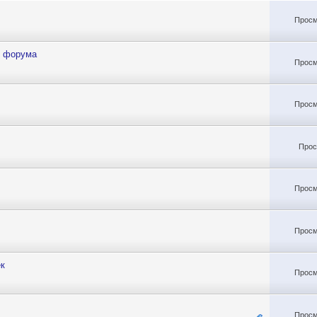
Просм
о форума
Просм
Просм
Прос
Просм
Просм
ек
Просм
Просм