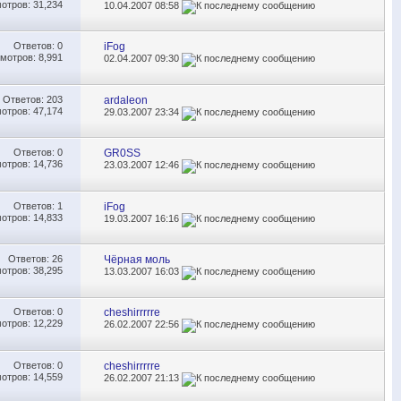
отров: 31,234
10.04.2007
08:58
Ответов:
0
iFog
мотров: 8,991
02.04.2007
09:30
Ответов:
203
ardaleon
отров: 47,174
29.03.2007
23:34
Ответов:
0
GR0SS
отров: 14,736
23.03.2007
12:46
Ответов:
1
iFog
отров: 14,833
19.03.2007
16:16
Ответов:
26
Чёрная моль
отров: 38,295
13.03.2007
16:03
Ответов:
0
cheshirrrrre
отров: 12,229
26.02.2007
22:56
Ответов:
0
cheshirrrrre
отров: 14,559
26.02.2007
21:13