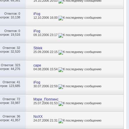
отров: 69,381
14.10.2006
20:03
Ответов:
0
iFog
отров: 10,138
12.10.2006
16:00
Ответов:
0
iFog
отров: 19,516
09.10.2006
23:17
Ответов:
32
Sblek
отров: 32,520
25.09.2006
22:15
Ответов:
323
cape
отров: 44,276
04.08.2006
15:54
Ответов:
41
iFog
тров: 123,685
30.07.2006
22:59
Ответов:
72
Мэри_Поппинс
отров: 33,987
25.07.2006
01:53
Ответов:
36
NoXX
отров: 41,957
24.07.2006
21:31