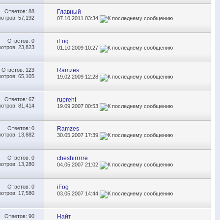
Ответов:
88
Главный
отров: 57,192
07.10.2011
03:34
Ответов:
0
iFog
отров: 23,823
01.10.2009
10:27
Ответов:
123
Ramzes
отров: 65,105
19.02.2009
12:28
Ответов:
67
rupreht
отров: 81,414
19.09.2007
00:53
Ответов:
0
Ramzes
отров: 13,882
30.05.2007
17:39
Ответов:
0
cheshirrrrre
отров: 13,280
04.05.2007
21:02
Ответов:
0
iFog
отров: 17,580
03.05.2007
14:44
Ответов:
90
Найт