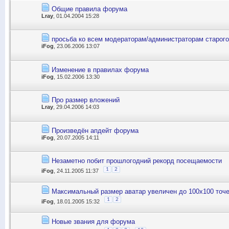
Общие правила форума
Lray
, 01.04.2004 15:28
просьба ко всем модераторам/администраторам старог
iFog
, 23.06.2006 13:07
Изменение в правилах форума
iFog
, 15.02.2006 13:30
Про размер вложений
Lray
, 29.04.2006 14:03
Произведён апдейт форума
iFog
, 20.07.2005 14:11
Незаметно побит прошлогодний рекорд посещаемости
1
2
iFog
, 24.11.2005 11:37
Максимальный размер аватар увеличен до 100х100 точ
1
2
iFog
, 18.01.2005 15:32
Новые звания для форума