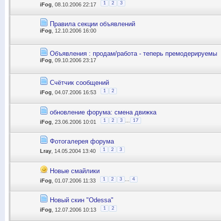
1
2
3
iFog
, 08.10.2006 22:17
Правила секции объявлений
iFog
, 12.10.2006 16:00
Объявления : продам/работа - теперь премодерируемы
iFog
, 09.10.2006 23:17
Счётчик сообщений
1
2
iFog
, 04.07.2006 16:53
обновление форума: смена движка
...
1
2
3
17
iFog
, 23.06.2006 10:01
Фотогалерея форума
1
2
3
Lray
, 14.05.2004 13:40
Новые смайлики
...
1
2
3
4
iFog
, 01.07.2006 11:33
Новый скин "Odessa"
1
2
iFog
, 12.07.2006 10:13