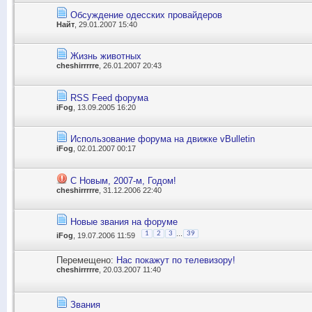
Обсуждение одесских провайдеров
Найт
, 29.01.2007 15:40
Жизнь животных
cheshirrrrre
, 26.01.2007 20:43
RSS Feed форума
iFog
, 13.09.2005 16:20
Использование форума на движке vBulletin
iFog
, 02.01.2007 00:17
С Новым, 2007-м, Годом!
cheshirrrrre
, 31.12.2006 22:40
Новые звания на форуме
...
1
2
3
39
iFog
, 19.07.2006 11:59
Перемещено:
Нас покажут по телевизору!
cheshirrrrre
, 20.03.2007 11:40
Звания