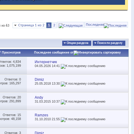
Последняя
Страница 1 из 2
1
2
 из 63
Опции раздела
Поиск по разделу
/
Просмотров
Последнее сообщение от
Ответов:
4,834
Интернетчик
ов: 1,075,199
04.05.2026
14:41
Ответов:
0
Dimiz
тров: 165,297
25.05.2018
13:30
Ответов:
20
Andy
тров: 291,899
31.03.2015
10:37
Ответов:
15
Ramzes
отров: 48,158
31.10.2010
21:55
Ответов:
3
Dimiz