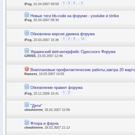
...
1
2
3
5
iFog
, 01.04.2007 09:59
Новые теги bb-code на форуме - youtube и strike
iFog
, 02.04.2007 09:30
Обновлена версия движка форума
...
1
2
3
11
iFog
, 20.03.2007 16:36
Украинский веб-интерфейс Одесского Форума
GR0SS
, 23.03.2007 12:46
Внеплановые профилактические работы,завтра 20 марта
Ramzes
, 19.03.2007 14:55
Обновление правил форума
1
2
iFog
, 25.12.2006 15:41
"Дети"
cheshirrrrre
, 26.02.2007 22:56
Флора и фауна
cheshirrrrre
, 26.02.2007 21:13