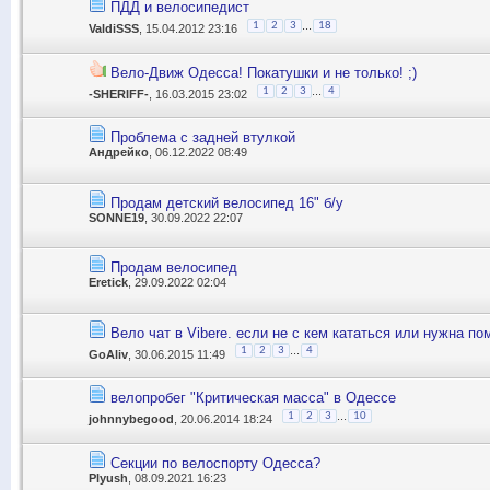
ПДД и велосипедист
...
1
2
3
18
ValdiSSS
, 15.04.2012 23:16
Вело-Движ Одесса! Покатушки и не только! ;)
...
1
2
3
4
-SHERIFF-
, 16.03.2015 23:02
Проблема с задней втулкой
Андрейко
, 06.12.2022 08:49
Продам детский велосипед 16" б/у
SONNE19
, 30.09.2022 22:07
Продам велосипед
Eretick
, 29.09.2022 02:04
Вело чат в Vibere. если не с кем кататься или нужна по
...
1
2
3
4
GoAliv
, 30.06.2015 11:49
велопробег "Критическая масса" в Одессе
...
1
2
3
10
johnnybegood
, 20.06.2014 18:24
Секции по велоспорту Одесса?
Plyush
, 08.09.2021 16:23