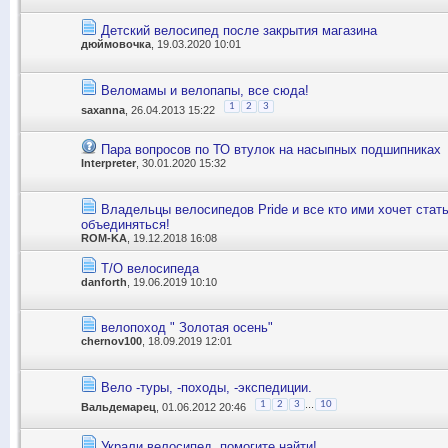
Детский велосипед после закрытия магазина
дюймовочка
, 19.03.2020 10:01
Веломамы и велопапы, все сюда!
1
2
3
saxanna
, 26.04.2013 15:22
Пара вопросов по ТО втулок на насыпных подшипниках
Interpreter
, 30.01.2020 15:32
Владельцы велосипедов Pride и все кто ими хочет стать
объединяться!
ROM-KA
, 19.12.2018 16:08
Т/О велосипеда
danforth
, 19.06.2019 10:10
велопоход " Золотая осень"
chernov100
, 18.09.2019 12:01
Вело -туры, -походы, -экспедиции.
...
1
2
3
10
Вальдемарец
, 01.06.2012 20:46
Украли велосипед, помогите найти!