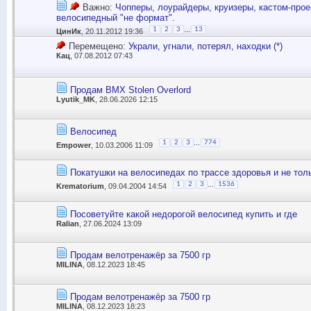
Важно:
Чопперы, лоурайдеры, круизеры, кастом-прое
велосипедный "не формат".
...
1
2
3
13
ЦинИк
, 20.11.2012 19:36
Перемещено:
Украли, угнали, потерял, находки (*)
Кац
, 07.08.2012 07:43
Продам BMX Stolen Overlord
Lyutik_MK
, 28.06.2026 12:15
Велосипед
...
1
2
3
774
Empower
, 10.03.2006 11:09
Покатушки на велосипедах по трассе здоровья и не тол
...
1
2
3
1536
Krematorium
, 09.04.2004 14:54
Посоветуйте какой недорогой велосипед купить и где
Ralian
, 27.06.2024 13:09
Продам велотренажёр за 7500 гр
MILINA
, 08.12.2023 18:45
Продам велотренажёр за 7500 гр
MILINA
, 08.12.2023 18:23