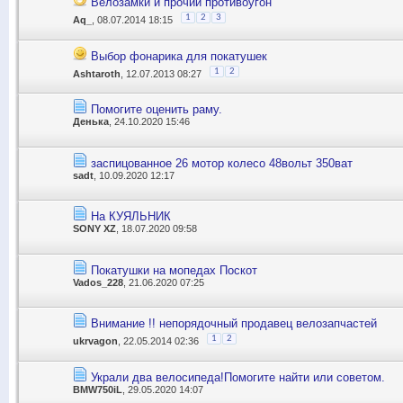
Велозамки и прочий противоугон
1
2
3
Aq_
, 08.07.2014 18:15
Выбор фонарика для покатушек
1
2
Ashtaroth
, 12.07.2013 08:27
Помогите оценить раму.
Денька
, 24.10.2020 15:46
заспицованное 26 мотор колесо 48вольт 350ват
sadt
, 10.09.2020 12:17
На КУЯЛЬНИК
SONY XZ
, 18.07.2020 09:58
Покатушки на мопедах Поскот
Vados_228
, 21.06.2020 07:25
Внимание !! непорядочный продавец велозапчастей
1
2
ukrvagon
, 22.05.2014 02:36
Украли два велосипеда!Помогите найти или советом.
BMW750iL
, 29.05.2020 14:07