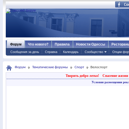
Форум
Что нового?
Правила
Новости Одессы
Ресторан
Сообщения за день
Справка
Календарь
Сообщество
Опции фор
Форум
Тематические форумы
Спорт
Велоспорт
Творить добро легко!
Спасение жизни 
Условия размещения рек