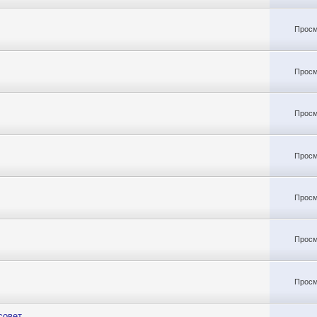
Просм
Просм
Просм
Просм
Просм
Просм
Просм
совет