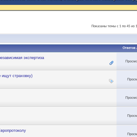
Показаны темы с 1 по 45 из 
Ответов
независимая экспертиза
Просмо
ищут страховку)
Просм
Просмо
Просм
Европротоколу
Просм