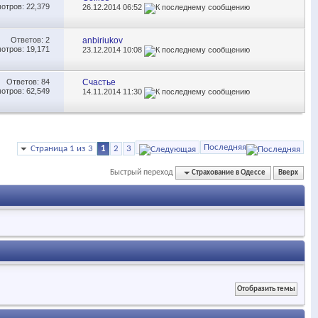
отров: 22,379
26.12.2014
06:52
Ответов:
2
anbiriukov
отров: 19,171
23.12.2014
10:08
Ответов:
84
Счастье
отров: 62,549
14.11.2014
11:30
Последняя
Страница 1 из 3
1
2
3
Быстрый переход
Страхование в Одессе
Вверх