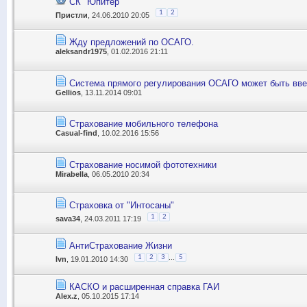
СК "Юпитер"
1
2
Пристли
, 24.06.2010 20:05
Жду предложений по ОСАГО.
aleksandr1975
, 01.02.2016 21:11
Система прямого регулирования ОСАГО может быть введе
Gellios
, 13.11.2014 09:01
Страхование мобильного телефона
Casual-find
, 10.02.2016 15:56
Страхование носимой фототехники
Mirabella
, 06.05.2010 20:34
Страховка от "Интосаны"
1
2
sava34
, 24.03.2011 17:19
АнтиСтрахование Жизни
...
1
2
3
5
Ivn
, 19.01.2010 14:30
КАСКО и расширенная справка ГАИ
Alex.z
, 05.10.2015 17:14