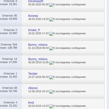
Ответов:
0
DevelopeR
отров: 18,381
30.06.2020
05:40
Ответов:
85
Кнопка
отров: 63,849
28.03.2020
14:03
Ответов:
0
Kristel_P
отров: 22,660
29.02.2020
17:43
Ответов:
554
Bunny_milana
тров: 138,788
01.10.2019
08:44
Ответов:
14
Bunny_milana
отров: 27,545
30.09.2019
10:05
Ответов:
1
Twister
отров: 15,452
24.07.2019
06:43
Ответов:
68
Allexxx
отров: 92,766
12.06.2019
10:14
Ответов:
4
frost
отров: 15,181
29.04.2019
14:23