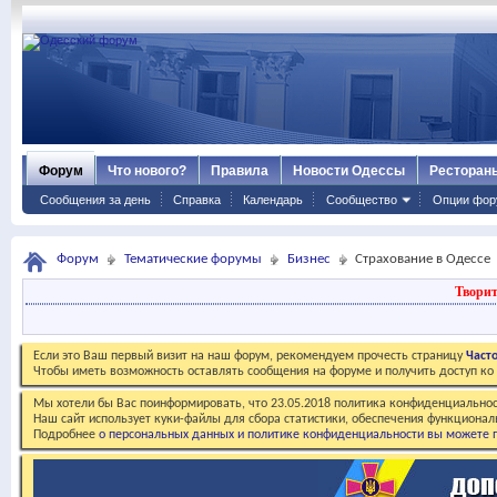
Форум
Что нового?
Правила
Новости Одессы
Ресторан
Сообщения за день
Справка
Календарь
Сообщество
Опции фор
Форум
Тематические форумы
Бизнес
Страхование в Одессе
Творит
Если это Ваш первый визит на наш форум, рекомендуем прочесть страницу
Част
Чтобы иметь возможность оставлять сообщения на форуме и получить доступ к
Мы хотели бы Вас поинформировать, что 23.05.2018 политика конфиденциальнос
Наш сайт использует куки-файлы для сбора статистики, обеспечения функционал
Подробнее
о персональных данных и политике конфиденциальности вы можете п