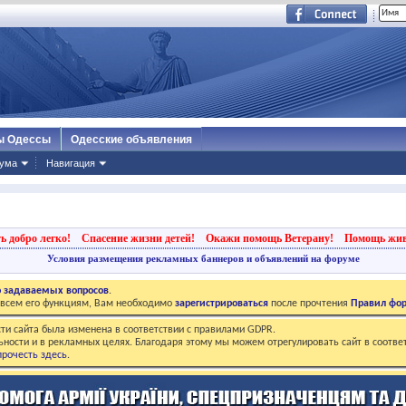
ы Одессы
Одесские объявления
ума
Навигация
ь добро легко!
Спасение жизни детей!
Окажи помощь Ветерану!
Помощь жи
Условия размещения рекламных баннеров и объявлений на форуме
о задаваемых вопросов
.
о всем его функциям, Вам необходимо
зарегистрироваться
после прочтения
Правил фо
ти сайта была изменена в соответствии с правилами GDPR.
ьности и в рекламных целях. Благодаря этому мы можем отрегулировать сайт в соотве
рочесть здесь
.