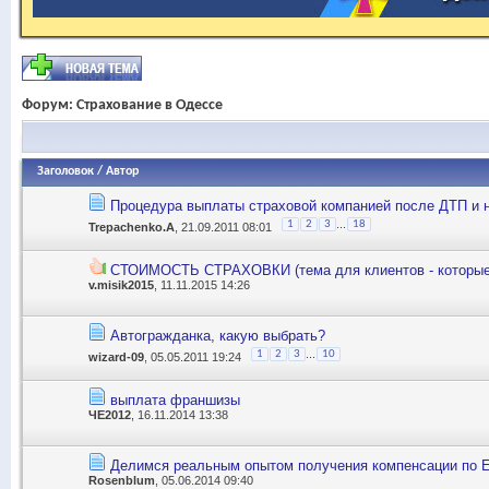
Форум:
Страхование в Одессе
Заголовок
/
Автор
Процедура выплаты страховой компанией после ДТП и 
...
1
2
3
18
Trepachenko.A
, 21.09.2011 08:01
СТОИМОСТЬ СТРАХОВКИ (тема для клиентов - которые 
v.misik2015
, 11.11.2015 14:26
Автогражданка, какую выбрать?
...
1
2
3
10
wizard-09
, 05.05.2011 19:24
выплата франшизы
ЧЕ2012
, 16.11.2014 13:38
Делимся реальным опытом получения компенсации по 
Rosenblum
, 05.06.2014 09:40