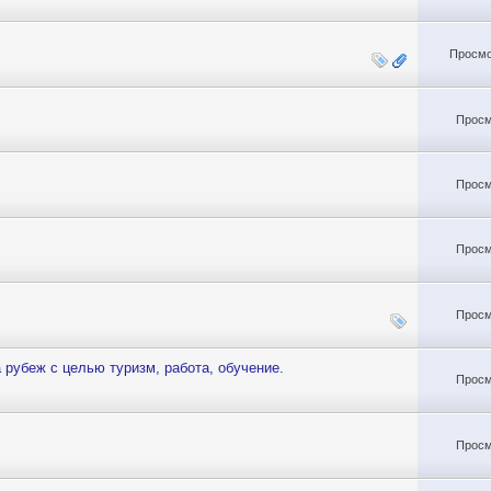
Просмо
Просм
Просм
Просм
Просм
рубеж с целью туризм, работа, обучение.
Просм
Просм