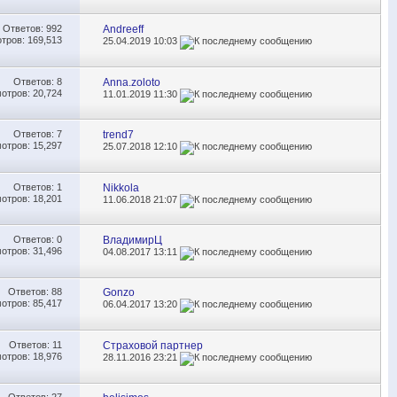
Ответов:
992
Andreeff
тров: 169,513
25.04.2019
10:03
Ответов:
8
Anna.zoloto
отров: 20,724
11.01.2019
11:30
Ответов:
7
trend7
отров: 15,297
25.07.2018
12:10
Ответов:
1
Nikkola
отров: 18,201
11.06.2018
21:07
Ответов:
0
ВладимирЦ
отров: 31,496
04.08.2017
13:11
Ответов:
88
Gonzo
отров: 85,417
06.04.2017
13:20
Ответов:
11
Страховой партнер
отров: 18,976
28.11.2016
23:21