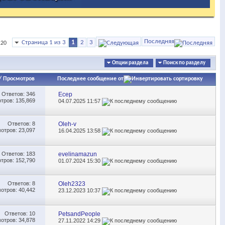
Последняя
Страница 1 из 3
1
2
3
120
Опции раздела
Поиск по разделу
/
Просмотров
Последнее сообщение от
Ответов:
346
Есер
тров: 135,869
04.07.2025
11:57
Ответов:
8
Oleh-v
отров: 23,097
16.04.2025
13:58
Ответов:
183
evelinamazun
тров: 152,790
01.07.2024
15:30
Ответов:
8
Oleh2323
отров: 40,442
23.12.2023
10:37
Ответов:
10
PetsandPeople
отров: 34,878
27.11.2022
14:29