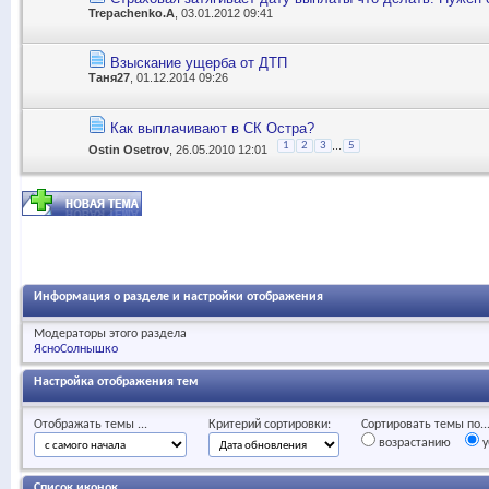
Trepachenko.A
, 03.01.2012 09:41
Взыскание ущерба от ДТП
Таня27
, 01.12.2014 09:26
Как выплачивают в СК Остра?
...
1
2
3
5
Ostin Osetrov
, 26.05.2010 12:01
Информация о разделе и настройки отображения
Модераторы этого раздела
ЯсноСолнышко
Настройка отображения тем
Отображать темы ...
Критерий сортировки:
Сортировать темы по..
возрастанию
у
Список иконок