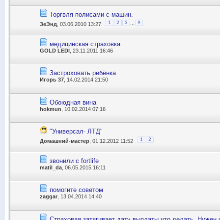
Торгвля полисами с машин.
...
1
2
3
9
ЗеЭнд
, 03.06.2010 13:27
медицинская страховка
GOLD LEDI
, 23.11.2011 16:46
Застроховать ребёнка
Игорь 37
, 14.02.2014 21:50
Обоюдная вина
hokmun
, 10.02.2014 07:16
"Универсал- ЛТД"
1
2
Домашний-мастер
, 01.12.2012 11:52
звонили с fortlife
matil_da
, 06.05.2015 16:11
помогите советом
zaggar
, 13.04.2014 14:40
Страховая затягивает дату выплаты что делать. Нужен 