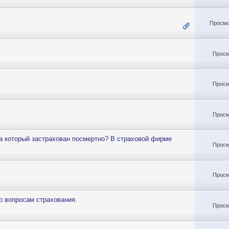
Просмо
Просм
Просм
Просм
а который застрахован посмертно? В страховой фирме
Просм
Просм
о вопросам страхования.
Просм