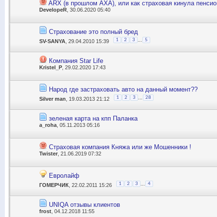
ARX (в прошлом AXA), или как страховая кинула пенси
DevelopeR
, 30.06.2020 05:40
Страхование это полный бред
...
1
2
3
5
SV-SANYA
, 29.04.2010 15:39
Компания Star Life
Kristel_P
, 29.02.2020 17:43
Народ где застраховать авто на данный момент??
...
1
2
3
28
Silver man
, 19.03.2013 21:12
зеленая карта на кпп Паланка
a_roha
, 05.11.2013 05:16
Страховая компания Княжа или же Мошенники !
Twister
, 21.06.2019 07:32
Евролайф
...
1
2
3
4
ГОМЕРЧИК
, 22.02.2011 15:26
UNIQA отзывы клиентов
frost
, 04.12.2018 11:55