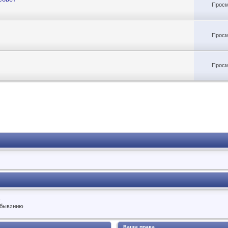
Просм
Просм
Просм
.
быванию
Ваши права