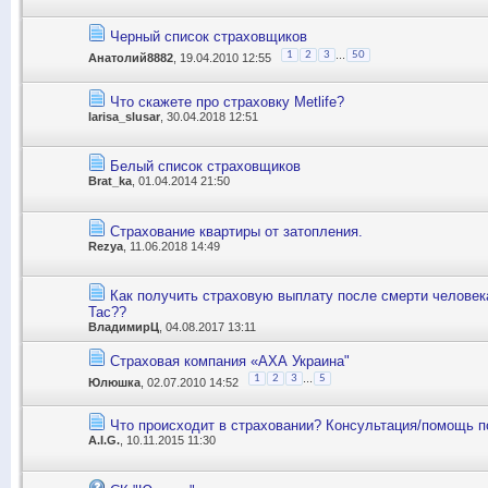
Черный список страховщиков
...
1
2
3
50
Анатолий8882
, 19.04.2010 12:55
Что скажете про страховку Metlife?
larisa_slusar
, 30.04.2018 12:51
Белый список страховщиков
Brat_ka
, 01.04.2014 21:50
Страхование квартиры от затопления.
Rezya
, 11.06.2018 14:49
Как получить страховую выплату после смерти человек
Tac??
ВладимирЦ
, 04.08.2017 13:11
Страховая компания «АХА Украина"
...
1
2
3
5
Юлюшка
, 02.07.2010 14:52
Что происходит в страховании? Консультация/помощь п
A.I.G.
, 10.11.2015 11:30