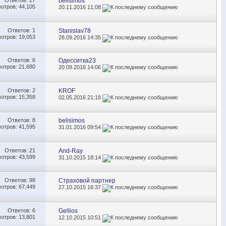
Ответов:
27
belisimos
отров: 44,105
20.11.2016
11:08
Ответов:
1
Stanislav78
отров: 19,053
28.09.2016
14:35
Ответов:
6
Одесситка23
отров: 21,680
20.09.2016
14:06
Ответов:
2
KROF
отров: 15,358
02.05.2016
21:18
Ответов:
8
belisimos
отров: 41,595
31.01.2016
09:54
Ответов:
21
And-Ray
отров: 43,599
31.10.2015
18:14
Ответов:
98
Страховой партнер
отров: 67,449
27.10.2015
16:37
Ответов:
6
Gellios
отров: 13,801
12.10.2015
10:51