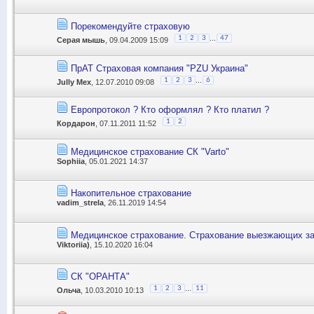
Порекомендуйте страховую
...
1
2
3
47
Серая мышь
, 09.04.2009 15:09
ПрАТ Страховая компания "PZU Украина"
...
1
2
3
6
Jully Mex
, 12.07.2010 09:08
Европротокол ? Кто оформлял ? Кто платил ?
1
2
Кордарон
, 07.11.2011 11:52
Медицинское страхование СК "Varto"
Sophiia
, 05.01.2021 14:37
Накопительное страхование
vadim_strela
, 26.11.2019 14:54
Медицинское страхование. Страхование выезжающих за 
Viktoriia)
, 15.10.2020 16:04
СК "ОРАНТА"
...
1
2
3
11
Ольча
, 10.03.2010 10:13