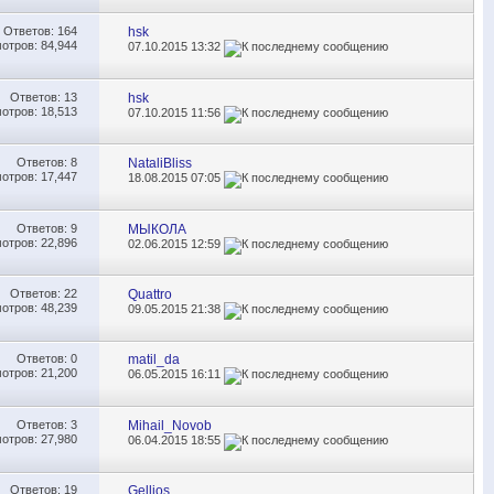
Ответов:
164
hsk
отров: 84,944
07.10.2015
13:32
Ответов:
13
hsk
отров: 18,513
07.10.2015
11:56
Ответов:
8
NataliBliss
отров: 17,447
18.08.2015
07:05
Ответов:
9
MЫКОЛА
отров: 22,896
02.06.2015
12:59
Ответов:
22
Quattro
отров: 48,239
09.05.2015
21:38
Ответов:
0
matil_da
отров: 21,200
06.05.2015
16:11
Ответов:
3
Mihail_Novob
отров: 27,980
06.04.2015
18:55
Ответов:
19
Gellios