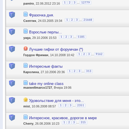
...
1
2
3
12779
pareiro
, 22.06.2012 23:16
Фразочка дня.
...
1
2
3
21668
Скептик
, 24.03.2005 19:34
Взрослые перлы...
...
1
2
3
5185
yaga
, 29.10.2006 15:53
Лучшие гифки от форумчан (*)
...
1
2
3
9162
Гордон Фриман
, 14.10.2008 10:42
Интересные факты
...
1
2
3
313
Каролина
, 27.10.2006 20:36
take my online class
maxwellmarco1727
, Вчера 19:06
Удовольствие для меня - это...
...
1
2
3
2351
mist
, 10.06.2008 08:57
Интересное, красивое, дорогое в мире
...
1
2
3
315
Cherry
, 26.08.2006 10:23