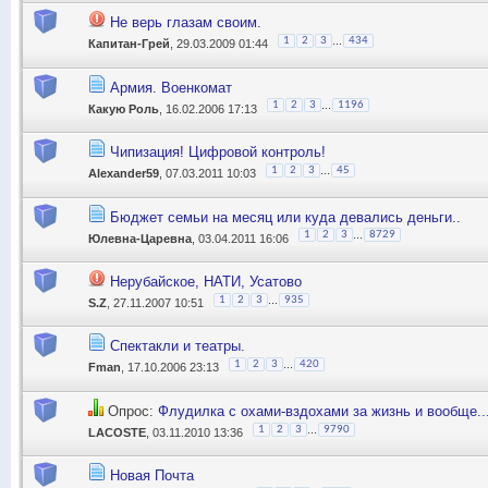
Не верь глазам своим.
...
1
2
3
434
Капитан-Грей
, 29.03.2009 01:44
Армия. Военкомат
...
1
2
3
1196
Какую Роль
, 16.02.2006 17:13
Чипизация! Цифровой контроль!
...
1
2
3
45
Alexander59
, 07.03.2011 10:03
Бюджет семьи на месяц или куда девались деньги..
...
1
2
3
8729
Юлевна-Царевна
, 03.04.2011 16:06
Нерубайское, НАТИ, Усатово
...
1
2
3
935
S.Z
, 27.11.2007 10:51
Спектакли и театры.
...
1
2
3
420
Fman
, 17.10.2006 23:13
Опрос:
Флудилка с охами-вздохами за жизнь и вообще...
...
1
2
3
9790
LACOSTE
, 03.11.2010 13:36
Новая Почта