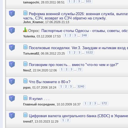
...
1
2
3
103
tamagochi
, 28.03.2011 08:51
Реформа военной службы-2026: военная служба, выплат
часть, СЗЧ, возврат из СЗЧ обратно на службу.
John_Kramer
, 17.06.2026 21:13
Опрос:
Паспортные столы Одессы - отзывы, советы, обс
...
1
2
3
248
Yulenka
, 03.12.2008 17:53
Поселковые посиделки. Ver.3. Занудам и нытикам вход
...
1
2
3
5522
Татьяна82
, 06.06.2012 23:25
Поговорим про поесть... вместо "что-по чем и где?"
...
1
2
3
72
NeoZ
, 22.04.2020 12:06
Что Вы помните о 80-х?
...
1
2
3
3240
pgas
, 01.07.2006 18:24
Я купил . . .
...
1
2
3
572
Главный посредник
, 10.10.2009 16:37
Цифровая валюта центрального банка (CBDC) в Украине
1
2
trend7
, 13.03.2023 11:29