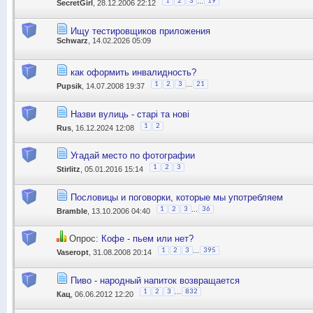
...
1
2
3
19
SecretGirl
, 28.12.2006 22:12
Ищу тестировщиков приложения
Schwarz
, 14.02.2026 05:09
как оформить инвалидность?
...
1
2
3
21
Pupsik
, 14.07.2008 19:37
Назви вулиць - старі та нові
1
2
Rus
, 16.12.2024 12:08
Угадай место по фотографии
1
2
3
Stirlitz
, 05.01.2016 15:14
Пословицы и поговорки, которые мы употребляем
...
1
2
3
36
Bramble
, 13.10.2006 04:40
Опрос:
Кофе - пьем или нет?
...
1
2
3
395
Vaseropt
, 31.08.2008 20:14
Пиво - народный напиток возвращается
...
1
2
3
832
Кац
, 06.06.2012 12:20