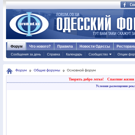
Форум
Что нового?
Правила
Новости Одессы
Ресторан
Сообщения за день
Справка
Календарь
Сообщество
Опции фор
Форум
Общие форумы
Основной форум
Творить добро легко!
Спасение жизни 
Условия размещения рек