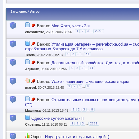
Заголовок
/
Автор
Важно:
Мое Фото, часть 2-я
...
1
2
3
2348
cheshirrrrre
, 26.09.2006 08:56
Важно:
Утилизация батареек – pererabotka.od.ua – сб
отработанных батареек до 7 Амперчасов
...
1
2
3
64
Tercia
, 28.02.2012 15:13
Важно:
Дополнительный заработок. Для тех, кто люб
...
1
2
3
11
Aqualux
, 05.06.2010 21:56
Важно:
Waze - навигация с человеческим лицом
...
1
2
3
8
marvel
, 30.07.2013 22:40
Важно:
Отрицательные отзывы о поставщиках услуг 
(***)
...
1
2
3
8
Машинка
, 06.11.2013 18:49
Одесские супермаркеты - II
...
1
2
3
2211
Скрытик
, 11.11.2010 08:11
Опрос:
Ищу грустных и скучных людей :)