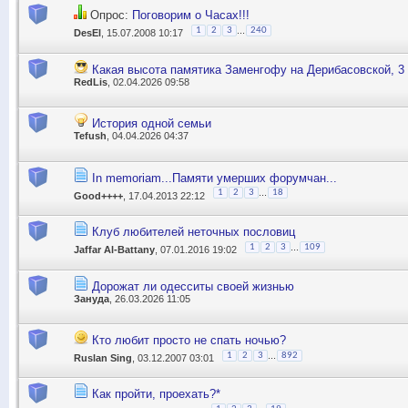
Опрос:
Поговорим о Часах!!!
...
1
2
3
240
DesEl
, 15.07.2008 10:17
Какая высота памятика Заменгофу на Дерибасовской, 3
RedLis
, 02.04.2026 09:58
История одной семьи
Tefush
, 04.04.2026 04:37
In memoriam...Памяти умерших форумчан...
...
1
2
3
18
Good++++
, 17.04.2013 22:12
Клуб любителей неточных пословиц
...
1
2
3
109
Jaffar Al-Battany
, 07.01.2016 19:02
Дорожат ли одесситы своей жизнью
Зануда
, 26.03.2026 11:05
Кто любит просто не спать ночью?
...
1
2
3
892
Ruslan Sing
, 03.12.2007 03:01
Как пройти, проехать?*