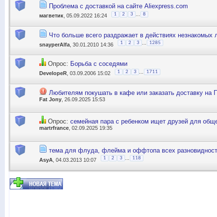
Проблема с доставкой на сайте Aliexpress.com
...
1
2
3
8
магветик
, 05.09.2022 16:24
Что больше всего раздражает в действиях незнакомых
...
1
2
3
1285
snayperAlfa
, 30.01.2010 14:36
Опрос:
Борьба с соседями
...
1
2
3
1711
DevelopeR
, 03.09.2006 15:02
Любителям покушать в кафе или заказать доставку на 
Fat Jony
, 26.09.2025 15:53
Опрос:
семейная пара с ребенком ищет друзей для общ
martrfrance
, 02.09.2025 19:35
тема для флуда, флейма и оффтопа всех разновидносте
...
1
2
3
118
AsyA
, 04.03.2013 10:07