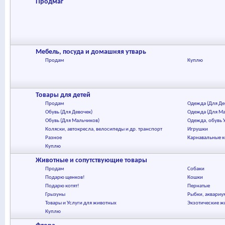
Продмаг
Мебель, посуда и домашняя утварь
Продам
Куплю
Товары для детей
Продам
Одежда (Для Де
Обувь (Для Девочек)
Одежда (Для Ма
Обувь (Для Мальчиков)
Одежда, обувь 
Коляски, автокресла, велосипеды и др. транспорт
Игрушки
Разное
Карнавальные 
Куплю
Животные и сопутствующие товары
Продам
Собаки
Подарю щенков!
Кошки
Подарю котят!
Пернатые
Грызуны
Рыбки, аквариум
Товары и Услуги для животных
Экзотические ж
Куплю