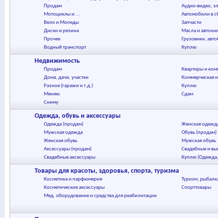
Продам
Аудио-видео, эл
Мотоциклы и ...
Автомобили в с
Вело и Мопеды
Запчасти
Диски и резина
Масла и автохи
Прочее
Грузовики, авт
Водный транспорт
Куплю
Недвижимость
Продам
Квартиры и ком
Дома, дачи, участки
Коммерческая 
Разное (гаражи и т.д.)
Куплю
Меняю
Сдам
Сниму
Одежда, обувь и аксессуары
Одежда (продам)
Женская одежд
Мужская одежда
Обувь (продам)
Женская обувь
Мужская обувь
Аксессуары (продам)
Свадебные и вы
Свадебные аксессуары
Куплю (Одежда,
Товары для красоты, здоровья, спорта, туризма
Косметика и парфюмерия
Туризм, рыбалк
Косметические аксессуары
Спорттовары
Мед. оборудование и средства для реабилитации