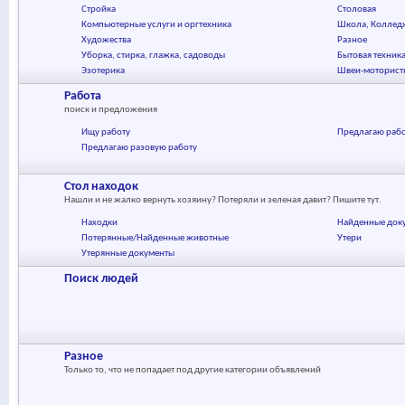
Стройка
Столовая
Компьютерные услуги и оргтехника
Школа, Коллед
Художества
Разное
Уборка, стирка, глажка, садоводы
Бытовая техник
Эзотерика
Швеи-моторист
Работа
поиск и предложения
Ищу работу
Предлагаю раб
Предлагаю разовую работу
Стол находок
Нашли и не жалко вернуть хозяину? Потеряли и зеленая давит? Пишите тут.
Находки
Найденные док
Потерянные/Найденные животные
Утери
Утерянные документы
Поиск людей
Разное
Только то, что не попадает под другие категории объявлений