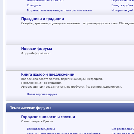
Помощь бойцам АТО и ВСУ
Одесса сквозь в
Конкурсы
Выезд за рубеж
Встречи разные нужны, встречи разные важны
Истории людей
Праздники и традиции
Свадьбы, крестины, годовщины, именины... и прочие радости жизни. Обсуждаем
Новости форума
ФорумИнформБюро
Книга жалоб и предложений
Вопросы по работе форума, переписка с администрацией.
Предложения и обсуждения.
Авторизации для создания темы не требуется. Раздел премодерируется.
Новая версия форума
Тематические форумы
Городские новости и сплетни
О чем говорят в Одессе
Все новости Одессы
Все рестораны 