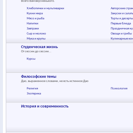
Всего Вам вкусненького.
Хлебопечки и мультиварки
Авторские стра
Кухни мира
Закуски и салат
Мясо и рыба
Торты и десерт
Напитки
Первые блюда
Завтраки
Праздничная ку
Сыр и молоко
Овощи и грибы
Мука и крупы
Кулинарные ко
Студенческая жизнь
От сессии до сессии...
Курсы
Философские темы
Дао, выраженное словами, не есть истинное Дао
Религия
Психология
Эзотерика
История и современность