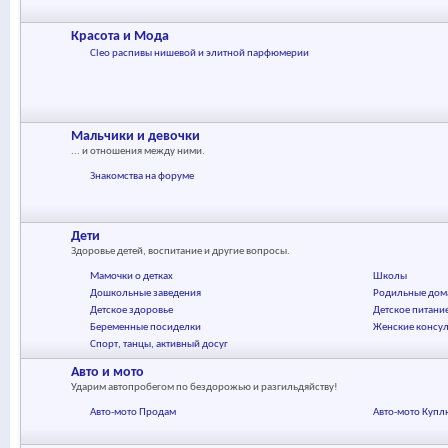
Красота и Мода
Cleo распивы нишевой и элитной парфюмерии
Мальчики и девочки
... и отношения между ними.
Знакомства на форуме
Дети
Здоровье детей, воспитание и другие вопросы.
Мамочки о детках
Школы
Дошкольные заведения
Родильные дом
Детское здоровье
Детское питани
Беременные посиделки
Женские консу
Спорт, танцы, активный досуг
Авто и мото
Ударим автопробегом по бездорожью и разгильдяйству!
Авто-мото Продам
Авто-мото Купл