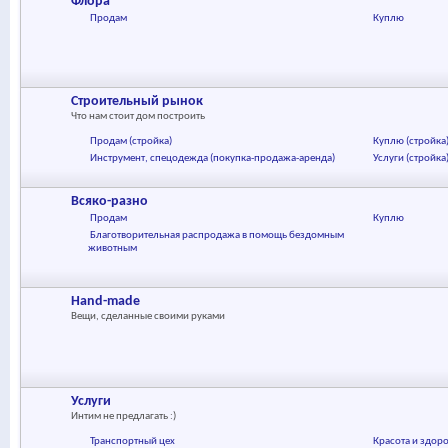
Флора
Продам
Куплю
Строительный рынок
Что нам стоит дом построить
Продам (стройка)
Куплю (стройка
Инструмент, спецодежда (покупка-продажа-аренда)
Услуги (стройка
Всяко-разно
Продам
Куплю
Благотворительная распродажа в помощь бездомным
животным
Hand-made
Вещи, сделанные своими руками
Услуги
Интим не предлагать :)
Транспортный цех
Красота и здор