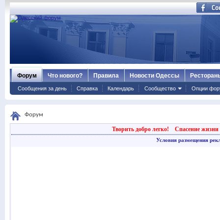
Форум
Что нового?
Правила
Новости Одессы
Ресторан
Сообщения за день
Справка
Календарь
Сообщество
Опции фор
Форум
Творить добро легко!
Спасение жизни 
Условия размещения рек