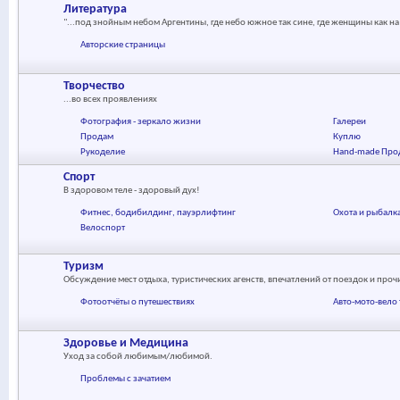
Литература
"...под знойным небом Аргентины, где небо южное так сине, где женщины как на
Авторские страницы
Творчество
...во всех проявлениях
Фотография - зеркало жизни
Галереи
Продам
Куплю
Рукоделие
Hand-made Про
Спорт
В здоровом теле - здоровый дух!
Фитнес, бодибилдинг, пауэрлифтинг
Охота и рыбалк
Велоспорт
Туризм
Обсуждение мест отдыха, туристических агенств, впечатлений от поездок и про
Фотоотчёты о путешествиях
Авто-мото-вело
Здоровье и Медицина
Уход за собой любимым/любимой.
Проблемы с зачатием