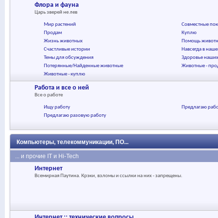
Флора и фауна
Царь зверей не лев
Мир растений
Совместные по
Продам
Куплю
Жизнь животных
Помощь живот
Счастливые истории
Навсегда в наш
Темы для обсуждения
Здоровье наши
Потерянные/Найденные животные
Животные - пр
Животные - куплю
Работа и все о ней
Все о работе
Ищу работу
Предлагаю раб
Предлагаю разовую работу
Компьютеры, телекоммуникации, ПО...
... и прочие IT и Hi-Tech
Интернет
Всемирная Паутина. Крэки, взломы и ссылки на них - запрещены.
Интернет :: технические вопросы