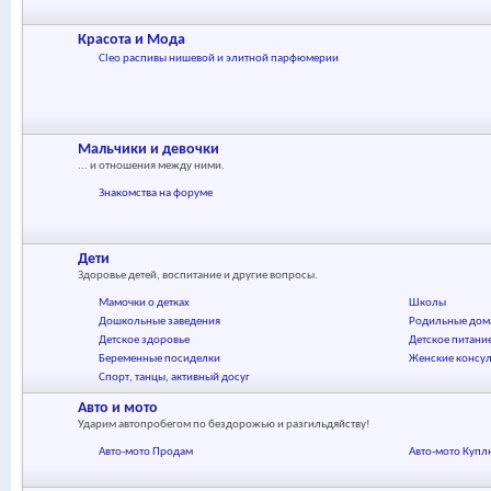
Красота и Мода
Cleo распивы нишевой и элитной парфюмерии
Мальчики и девочки
... и отношения между ними.
Знакомства на форуме
Дети
Здоровье детей, воспитание и другие вопросы.
Мамочки о детках
Школы
Дошкольные заведения
Родильные дом
Детское здоровье
Детское питани
Беременные посиделки
Женские консу
Спорт, танцы, активный досуг
Авто и мото
Ударим автопробегом по бездорожью и разгильдяйству!
Авто-мото Продам
Авто-мото Купл