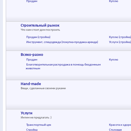
Продам
Куплю
Строительный рынок
Что нам стоит дом построить
Продам (стройка)
Куплю (стройка
Инструмент, спецодежда (покупка-продажа-аренда)
Услуги (стройка
Всяко-разно
Продам
Куплю
Благотворительная распродажа в помощь бездомным
животным
Hand-made
Вещи, сделанные своими руками
Услуги
Интим не предлагать :)
Транспортный цех
Красота и здор
Стройка
Столовая