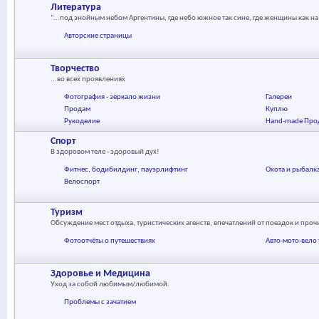
Литература
"...под знойным небом Аргентины, где небо южное так сине, где женщины как на
Авторские страницы
Творчество
...во всех проявлениях
Фотография - зеркало жизни
Галереи
Продам
Куплю
Рукоделие
Hand-made Про
Спорт
В здоровом теле - здоровый дух!
Фитнес, бодибилдинг, пауэрлифтинг
Охота и рыбалк
Велоспорт
Туризм
Обсуждение мест отдыха, туристических агенств, впечатлений от поездок и про
Фотоотчёты о путешествиях
Авто-мото-вело
Здоровье и Медицина
Уход за собой любимым/любимой.
Проблемы с зачатием