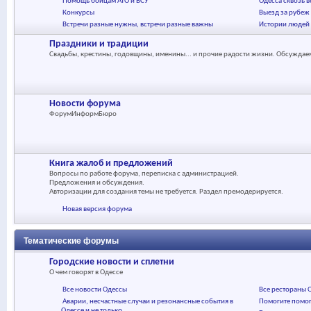
Помощь бойцам АТО и ВСУ
Одесса сквозь в
Конкурсы
Выезд за рубеж
Встречи разные нужны, встречи разные важны
Истории людей
Праздники и традиции
Свадьбы, крестины, годовщины, именины... и прочие радости жизни. Обсуждаем
Новости форума
ФорумИнформБюро
Книга жалоб и предложений
Вопросы по работе форума, переписка с администрацией.
Предложения и обсуждения.
Авторизации для создания темы не требуется. Раздел премодерируется.
Новая версия форума
Тематические форумы
Городские новости и сплетни
О чем говорят в Одессе
Все новости Одессы
Все рестораны 
Аварии, несчастные случаи и резонансные события в
Помогите помог
Одессе и не только