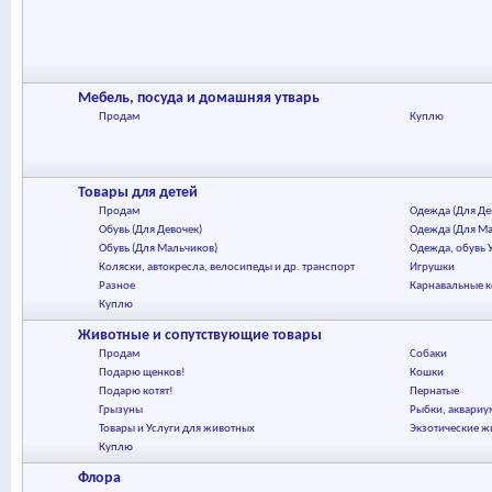
Мебель, посуда и домашняя утварь
Продам
Куплю
Товары для детей
Продам
Одежда (Для Де
Обувь (Для Девочек)
Одежда (Для Ма
Обувь (Для Мальчиков)
Одежда, обувь 
Коляски, автокресла, велосипеды и др. транспорт
Игрушки
Разное
Карнавальные 
Куплю
Животные и сопутствующие товары
Продам
Собаки
Подарю щенков!
Кошки
Подарю котят!
Пернатые
Грызуны
Рыбки, аквариум
Товары и Услуги для животных
Экзотические ж
Куплю
Флора