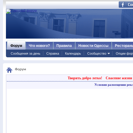
Форум
Что нового?
Правила
Новости Одессы
Ресторан
Сообщения за день
Справка
Календарь
Сообщество
Опции фор
Форум
Творить добро легко!
Спасение жизни 
Условия размещения рек