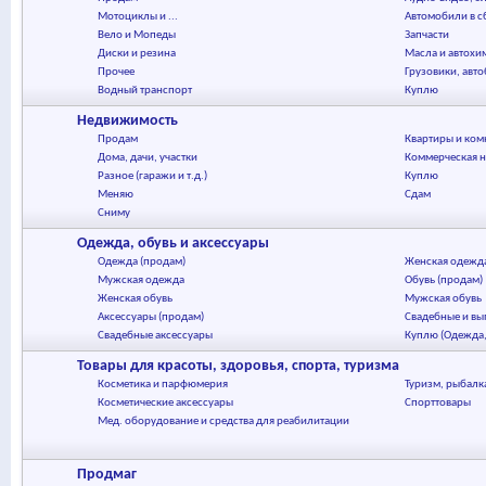
Мотоциклы и ...
Автомобили в с
Вело и Мопеды
Запчасти
Диски и резина
Масла и автохи
Прочее
Грузовики, авт
Водный транспорт
Куплю
Недвижимость
Продам
Квартиры и ком
Дома, дачи, участки
Коммерческая 
Разное (гаражи и т.д.)
Куплю
Меняю
Сдам
Сниму
Одежда, обувь и аксессуары
Одежда (продам)
Женская одежд
Мужская одежда
Обувь (продам)
Женская обувь
Мужская обувь
Аксессуары (продам)
Свадебные и вы
Свадебные аксессуары
Куплю (Одежда,
Товары для красоты, здоровья, спорта, туризма
Косметика и парфюмерия
Туризм, рыбалк
Косметические аксессуары
Спорттовары
Мед. оборудование и средства для реабилитации
Продмаг