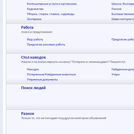
Компьютерные услуги и оргтехника
Школа, Коллед
Художества
Разное
Уборка, стирка, глажка, садоводы
Бытовая техник
Эзотерика
Швеи-моторист
Работа
поиск и предложения
Ищу работу
Предлагаю раб
Предлагаю разовую работу
Стол находок
Нашли и не жалко вернуть хозяину? Потеряли и зеленая давит? Пишите тут.
Находки
Найденные док
Потерянные/Найденные животные
Утери
Утерянные документы
Поиск людей
Разное
Только то, что не попадает под другие категории объявлений