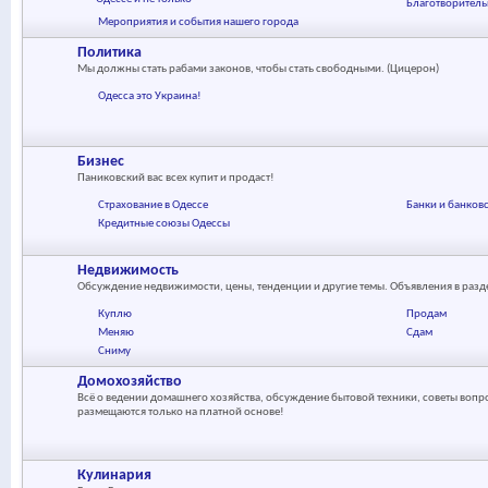
Благотворител
Мероприятия и события нашего города
Политика
Мы должны стать рабами законов, чтобы стать свободными. (Цицерон)
Одесса это Украина!
Бизнес
Паниковский вас всех купит и продаст!
Страхование в Одессе
Банки и банков
Кредитные союзы Одессы
Недвижимость
Обсуждение недвижимости, цены, тенденции и другие темы. Объявления в раз
Куплю
Продам
Меняю
Сдам
Сниму
Домохозяйство
Всё о ведении домашнего хозяйства, обсуждение бытовой техники, советы вопр
размещаются только на платной основе!
Кулинария