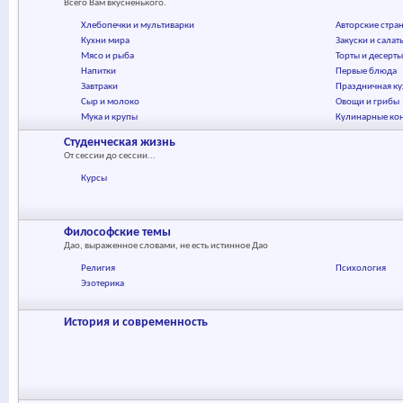
Всего Вам вкусненького.
Хлебопечки и мультиварки
Авторские стра
Кухни мира
Закуски и салат
Мясо и рыба
Торты и десерт
Напитки
Первые блюда
Завтраки
Праздничная ку
Сыр и молоко
Овощи и грибы
Мука и крупы
Кулинарные ко
Студенческая жизнь
От сессии до сессии...
Курсы
Философские темы
Дао, выраженное словами, не есть истинное Дао
Религия
Психология
Эзотерика
История и современность