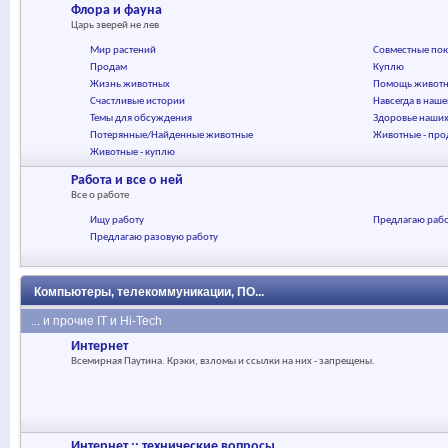
Флора и фауна
Царь зверей не лев
Мир растений
Совместные по
Продам
Куплю
Жизнь животных
Помощь живот
Счастливые истории
Навсегда в наш
Темы для обсуждения
Здоровье наши
Потерянные/Найденные животные
Животные - пр
Животные - куплю
Работа и все о ней
Все о работе
Ищу работу
Предлагаю раб
Предлагаю разовую работу
Компьютеры, телекоммуникации, ПО...
... и прочие IT и Hi-Tech
Интернет
Всемирная Паутина. Крэки, взломы и ссылки на них - запрещены.
Интернет :: технические вопросы