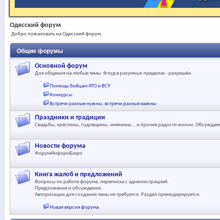
Одесский форум
Добро пожаловать на Одесский форум.
Общие форумы
Основной форум
Для общения на любые темы. Флуд в разумных пределах - разрешён.
Помощь бойцам АТО и ВСУ
Конкурсы
Встречи разные нужны, встречи разные важны
Праздники и традиции
Свадьбы, крестины, годовщины, именины... и прочие радости жизни. Обсуждаем
Новости форума
ФорумИнформБюро
Книга жалоб и предложений
Вопросы по работе форума, переписка с администрацией.
Предложения и обсуждения.
Авторизации для создания темы не требуется. Раздел премодерируется.
Новая версия форума