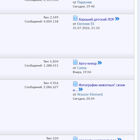
Сообщений: 2,561,356
от
Парусник
Сегодня,
19:40
Тем: 2,599
Хороший детский ЛОР
Сообщений: 4,004,118
от
Евгения 81
31.07.2026,
21:33
Тем: 5,834
Авто-юмор
Сообщений: 1,288,411
от
Сапна
Вчера,
19:04
Тем: 4,956
Фотографии животных! своих
Сообщений: 2,086,627
и...
от
Wasser-Element
Сегодня,
20:04
Тем: 534