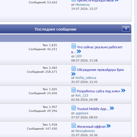
прелести корпоративов
Сообщений: 53,662
от
Hennessy
19.07.2026,
13:27
Последнее сообщение
Тем: 1,835
Что сейчас реально работает
Сообщений: 46,251
в...
от
Ull9
08.07.2026,
11:58
Тем: 2,482
Обсуждение провайдера Бриз
Сообщений: 258,671
от
leshiy_odessa
31.07.2026,
11:41
Тем: 1,605
Разработка сайта под ключ
Сообщений: 24,606
от
Ret_123
02.06.2026,
06:08
Тем: 2,907
Trusted Mobile App...
Сообщений: 49,396
от
appslure
27.07.2026,
08:03
Тем: 5,958
Железный оффтоп
Сообщений: 147,430
от
Nesnakomez
22.07.2026,
16:36