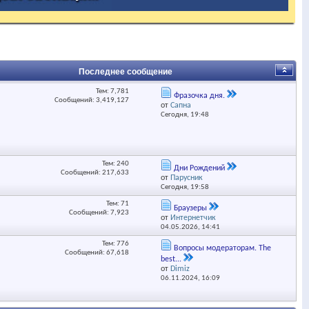
Последнее сообщение
Тем: 7,781
Фразочка дня.
Сообщений: 3,419,127
от
Сапна
Сегодня,
19:48
Тем: 240
Дни Рождений
Сообщений: 217,633
от
Парусник
Сегодня,
19:58
Тем: 71
Браузеры
Сообщений: 7,923
от
Интернетчик
04.05.2026,
14:41
Тем: 776
Вопросы модераторам. The
Сообщений: 67,618
best...
от
Dimiz
06.11.2024,
16:09