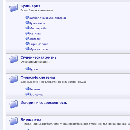
Кулинария
Всего Вам вкусненького.
Хлебопечки и мультиварки
Кухни мира
Мясо и рыба
Напитки
Завтраки
Сыр и молоко
Мука и крупы
Студенческая жизнь
От сессии до сессии...
Курсы
Философские темы
Дао, выраженное словами, не есть истинное Дао
Религия
Эзотерика
История и современность
Литература
"...под знойным небом Аргентины, где небо южное так сине, где женщины как на