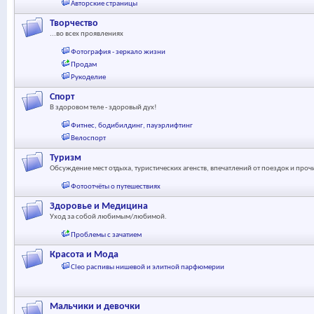
Авторские страницы
Творчество
...во всех проявлениях
Фотография - зеркало жизни
Продам
Рукоделие
Спорт
В здоровом теле - здоровый дух!
Фитнес, бодибилдинг, пауэрлифтинг
Велоспорт
Туризм
Обсуждение мест отдыха, туристических агенств, впечатлений от поездок и про
Фотоотчёты о путешествиях
Здоровье и Медицина
Уход за собой любимым/любимой.
Проблемы с зачатием
Красота и Мода
Cleo распивы нишевой и элитной парфюмерии
Мальчики и девочки