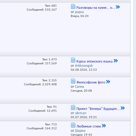
Тем: 681
Разговоры на кухне... о...
Сообщений: 533,167
от
pupsa
Вчера,
06:24
Тем: 1,473
Курсы японского языка
Сообщений: 157,569
от
Аrktmengsk
06.08.2026,
13:53
Тем: 2,155
Философские фото
Сообщений: 2,029,408
от
Сапна
Сегодня,
20:08
Тем: 91
Проект "Венера" Будущее...
Сообщений: 12,691
от
ukrman
05.07.2026,
19:21
Тем: 713
Любимые стихи
Сообщений: 164,312
от
Шарки
Сегодня,
19:43