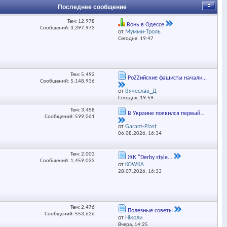
Последнее сообщение
Тем: 12,978
Вонь в Одессе
Сообщений: 3,397,973
от
Мумми-Троль
Сегодня,
19:47
Тем: 5,492
РоZZийские фашисты начали...
Сообщений: 5,148,936
от
Вячеслав_Д
Сегодня,
19:59
Тем: 3,458
В Украине появился первый...
Сообщений: 599,061
от
Garant-Plast
06.08.2026,
16:34
Тем: 2,003
ЖК "Derby style...
Сообщений: 1,459,033
от
KOWKA
28.07.2026,
16:33
Тем: 2,476
Полезные советы
Сообщений: 553,626
от
Ніколи
Вчера,
14:25