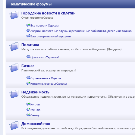
Тематические форумы
Городские новости и сплетни
О чем говорят в Одессе
Все новости Одессы
Аварии, несчастные случаи и резонансные события в Одессе и не только
Благотворительный аукцион
Политика
Мы должны стать рабами законов, чтобы стать свободными. (Цицерон)
Одесса это Украина!
Бизнес
Паниковский вас всех купит и продаст!
Страхование в Одессе
Кредитные союзы Одессы
Недвижимость
Обсуждение недвижимости, цены, тенденции и другие темы. Объявления в раз
Куплю
Меняю
Сниму
Домохозяйство
Всё о ведении домашнего хозяйства, обсуждение бытовой техники, советы вопр