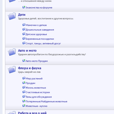
... и отношения между ними.
Знакомства на форуме
Дети
Здоровье детей, воспитание и другие вопросы.
Мамочки о детках
Дошкольные заведения
Детское здоровье
Беременные посиделки
Спорт, танцы, активный досуг
Авто и мото
Ударим автопробегом по бездорожью и разгильдяйству!
Авто-мото Продам
Флора и фауна
Царь зверей не лев
Мир растений
Продам
Жизнь животных
Счастливые истории
Темы для обсуждения
Потерянные/Найденные животные
Животные - куплю
Работа и все о ней