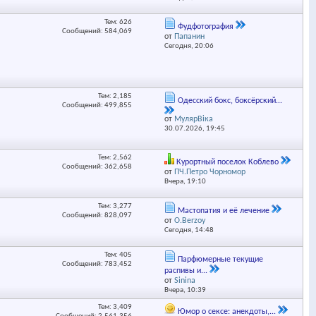
Тем: 626
Фудфотография
Сообщений: 584,069
от
Папанин
Сегодня,
20:06
Тем: 2,185
Одесский бокс, боксёрский...
Сообщений: 499,855
от
МулярВіка
30.07.2026,
19:45
Тем: 2,562
Курортный поселок Коблево
Сообщений: 362,658
от
ПЧ.Петро Чорномор
Вчера,
19:10
Тем: 3,277
Мастопатия и её лечение
Сообщений: 828,097
от
O.Berzoy
Сегодня,
14:48
Тем: 405
Парфюмерные текущие
Сообщений: 783,452
распивы и...
от
Sinina
Вчера,
10:39
Тем: 3,409
Юмор о сексе: анекдоты,...