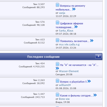
Тем: 3,507
Вопросы по ремонту
Сообщений: 88,293
мобильных...
от
vanja
13.07.2026,
22:29
Тем: 576
Цифровое эфирное
Сообщений: 98,128
телевидение...
от
Santa_Klaus
09.07.2026,
08:18
Тем: 613
Появилось ли внятная...
Сообщений: 8,512
от
ma.r.vie.cadia.n.g
14.07.2026,
13:26
Последнее сообщение
Тем: 454
На "А" не начинается - на "А"...
Сообщений: 4,910,215
от
Wasser-Element
Сегодня,
20:08
Тем: 2,263
Вопрос о playstation 5
Сообщений: 18,092
от
william09
05.08.2026,
15:08
Тем: 1,447
Какие я фильмы сегодня...
Сообщений: 243,713
от
Bono vox
Вчера,
19:08