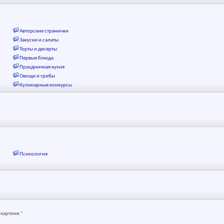
Авторские странички
Закуски и салаты
Торты и десерты
Первые блюда
Праздничная кухня
Овощи и грибы
Кулинарные конкурсы
Психология
 картине."