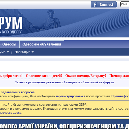
ы Одессы
Одесские объявления
ума
Навигация
ь добро легко!
Спасение жизни детей!
Окажи помощь Ветерану!
Помощь жи
Условия размещения рекламных баннеров и объявлений на форуме
о задаваемых вопросов
.
о всем его функциям, Вам необходимо
зарегистрироваться
после прочтения
Правил фо
ти сайта была изменена в соответствии с правилами GDPR.
ьности и в рекламных целях. Благодаря этому мы можем отрегулировать сайт в соотве
рочесть здесь
.