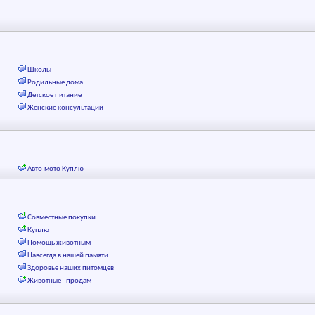
Школы
Родильные дома
Детское питание
Женские консультации
Авто-мото Куплю
Совместные покупки
Куплю
Помощь животным
Навсегда в нашей памяти
Здоровье наших питомцев
Животные - продам