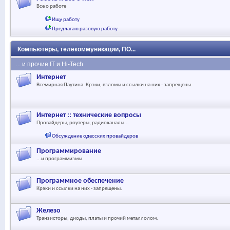
Все о работе
Ищу работу
Предлагаю разовую работу
Компьютеры, телекоммуникации, ПО...
... и прочие IT и Hi-Tech
Интернет
Всемирная Паутина. Крэки, взломы и ссылки на них - запрещены.
Интернет :: технические вопросы
Провайдеры, роутеры, радиоканалы...
Обсуждение одесских провайдеров
Программирование
...и программизмы.
Программное обеспечение
Крэки и ссылки на них - запрещены.
Железо
Транзисторы, диоды, платы и прочий металлолом.