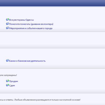
Все рестораны Одессы
Помогите помогать (дневник волонтера)
Мероприятия и события нашего города
Банки и банковская деятельность
деле запрещены!
Продам
Сдам
осы и ответы. Любые объявления размещаются только на платной основе!