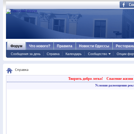
Форум
Что нового?
Правила
Новости Одессы
Ресторан
Сообщения за день
Справка
Календарь
Сообщество
Опции фор
Справка
Творить добро легко!
Спасение жизни 
Условия размещения рек