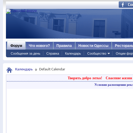
Форум
Что нового?
Правила
Новости Одессы
Ресторан
Сообщения за день
Справка
Календарь
Сообщество
Опции фор
Календарь
Default Calendar
Творить добро легко!
Спасение жизни 
Условия размещения рек